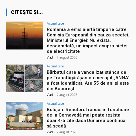
CITEȘTE ȘI...
Actualitate
România a emis alertă timpurie către
Comisia Europeană din cauza secetei.
Ministerul Energiei: Nu există,
deocamdată, un impact asupra pieței
de electricitate
Vlad
-
7 august 2026
Actualitate
Bărbatul care a vandalizat stânca de
pe Transfăgărășan cu mesajul „ANNA”
a fost identificat. Are 55 de ani și este
din București
Vlad
-
7 august 2026
Actualitate
Bolojan: Reactorul rămas în funcțiune
de la Cernavodă mai poate rezista
doar 4-5 zile dacă Dunărea continuă
să scadă
Vlad
-
7 august 2026