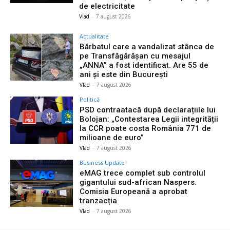
de electricitate
Vlad
-
7 august 2026
Actualitate
Bărbatul care a vandalizat stânca de
pe Transfăgărășan cu mesajul
„ANNA” a fost identificat. Are 55 de
ani și este din București
Vlad
-
7 august 2026
Politică
PSD contraatacă după declarațiile lui
Bolojan: „Contestarea Legii integrității
la CCR poate costa România 771 de
milioane de euro”
Vlad
-
7 august 2026
Business Update
eMAG trece complet sub controlul
gigantului sud-african Naspers.
Comisia Europeană a aprobat
tranzacția
Vlad
-
7 august 2026