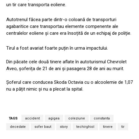
un tir care transporta eoliene.
Autotrenul făcea parte dintr-o coloană de transporturi
agabaritice care transportau elemente compenente ale
centralelor eoliene și care era însoțită de un echipaj de poliție.
Tirul a fost avariat foarte puțin în urma impactului.
Din păcate cele două tinere aflate în autoturismul Chevrolet
Aveo, șoferița de 21 de ani și pasagera 28 de ani au murit.
Șoferul care conducea Skoda Octavia cu o alcoolemie de 1,07
nu a pățit nimic și nu a plecat la spital.
TAGS
accident
agigea
coleziune
constanta
decedate
sofer baut
story
techirghiol
tinere
tir