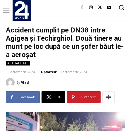
Accident cumplit pe DN38 între
Agigea și Techirghiol. Două tinere au
murit pe loc după ce un șofer băut le-
a acroșat
ACTUALITATE
16 octombrie 2024
Updated:
16 octombrie 2024
By
Vlad
Facebook
X
Pinterest