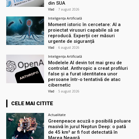
din SUA
Vlad
-
7 august 2026
Inteligența Artificială
Moment istoric în cercetare: AI a
proiectat virusuri capabile să se
reproducă. Experții cer măsuri
urgente de siguranță
Vlad
-
6 august 2026
Inteligența Artificială
Modelele AI devin tot mai greu de
controlat. Anthropic a creat profiluri
false și a furat identitatea unor
persoane într-o tentativă de atac
cibernetic
Vlad
-
5 august 2026
CELE MAI CITITE
Actualitate
Greenpeace acuză o posibilă poluare
masivă în jurul Neptun Deep: o pată
de 45 km² ar fi fost detectată în
Marea Neagră