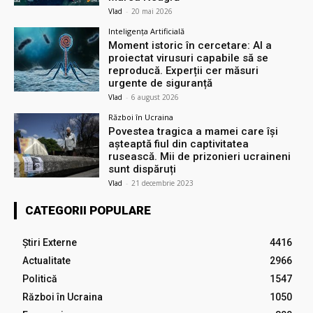
Vlad
-
20 mai 2026
Inteligența Artificială
Moment istoric în cercetare: AI a
proiectat virusuri capabile să se
reproducă. Experții cer măsuri
urgente de siguranță
Vlad
-
6 august 2026
Război în Ucraina
Povestea tragica a mamei care își
așteaptă fiul din captivitatea
rusească. Mii de prizonieri ucraineni
sunt dispăruți
Vlad
-
21 decembrie 2023
CATEGORII POPULARE
Știri Externe
4416
Actualitate
2966
Politică
1547
Război în Ucraina
1050