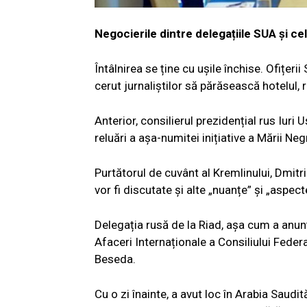
Negocierile dintre delegațiile SUA și cel
Întâlnirea se ține cu ușile închise. Ofițeri
cerut jurnaliștilor să părăsească hotelul,
Anterior, consilierul prezidențial rus Iuri 
reluări a așa-numitei inițiative a Mării Neg
Purtătorul de cuvânt al Kremlinului, Dmitr
vor fi discutate și alte „nuanțe” și „aspecte
Delegația rusă de la Riad, așa cum a anun
Afaceri Internaționale a Consiliului Federaț
Beseda.
Cu o zi înainte, a avut loc în Arabia Saudi