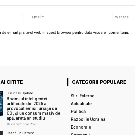
Nume:*
Email:*
de e-mail și site-ul web în acest browser pentru data viitoare i comentariu.
AI CITITE
CATEGORII POPULARE
Business Update
Știri Externe
Boom-ul inteligenței
artificiale din 2025 a
Actualitate
provocat emisii uriașe de
Politică
CO₂ și un consum masiv de
apă, arată un studiu
Război în Ucraina
18 decembrie 2025
Economie
Război în Ucraina