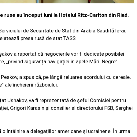
e ruse au început luni la Hotelul Ritz-Carlton din Riad.
i Serviciului de Securitate de Stat din Arabia Saudită le-au
 relatează presa rusă de stat TASS.
Ușakov a raportat că negocierile vor fi dedicate posibilei
re, „privind siguranța navigației în apele Mării Negre”.
i Peskov, a spus că, pe lângă reluarea acordului cu cereale,
” ale încheierii războiului.
țat Ushakov, va fi reprezentată de șeful Comisiei pentru
iei, Grigori Karasin și consilier al directorului FSB, Serghei
tă o întâlnire a delegațiilor americane și ucrainene. În urma