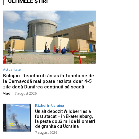
ULTIMELE ȘTIRI
Actualitate
Bolojan: Reactorul rămas în funcțiune de
la Cernavodă mai poate rezista doar 4-5
zile dacă Dunărea continuă să scadă
Vlad
-
7 august 2026
Război în Ucraina
Un alt depozit Wildberries a
fost atacat – în Ekaterinburg,
la peste două mii de kilometri
de granița cu Ucraina
7 august 2026