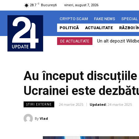
C
28.7
București
vineri, august 7, 2026
CRYPTO SCAM
FAKE NEWS
SPECIAL
POLITICĂ
ACTUALITATE
RĂZBOI Î
Un alt depozit Wildbe
DE ACTUALITATE
Au început discuțiile
Ucrainei este dezbătu
24 martie 2025
Updated:
24 martie 2025
ȘTIRI EXTERNE
By
Vlad