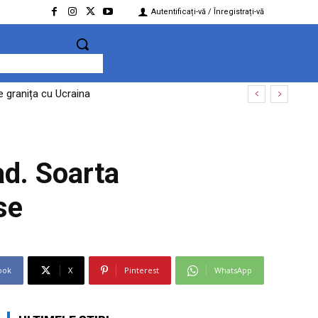
Autentificați-vă / Înregistrați-vă
de granița cu Ucraina
ad. Soarta
se
ook
X
Pinterest
WhatsApp