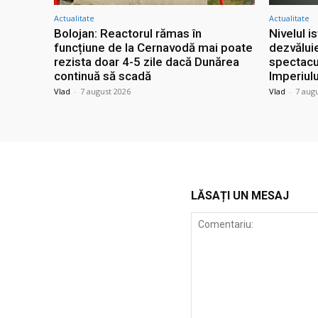
Actualitate
Actualitate
Bolojan: Reactorul rămas în
Nivelul i
funcțiune de la Cernavodă mai poate
dezvăluie
rezista doar 4-5 zile dacă Dunărea
spectacu
continuă să scadă
Imperiul
Vlad
-
7 august 2026
Vlad
-
7 aug
LĂSAȚI UN MESAJ