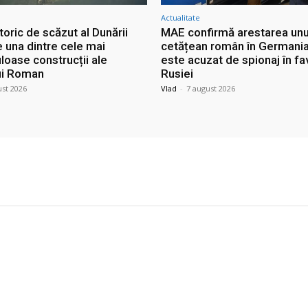
Actualitate
storic de scăzut al Dunării
MAE confirmă arestarea unu
 una dintre cele mai
cetățean român în Germania
loase construcții ale
este acuzat de spionaj în f
ui Roman
Rusiei
ust 2026
Vlad
-
7 august 2026