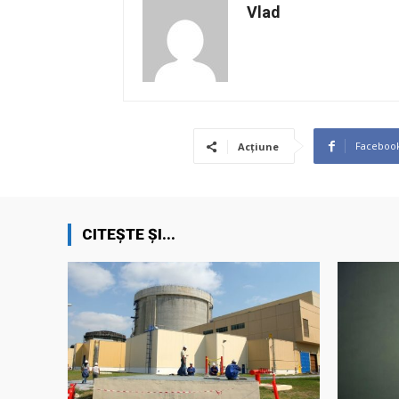
Vlad
Faceboo
Acțiune
CITEȘTE ȘI...