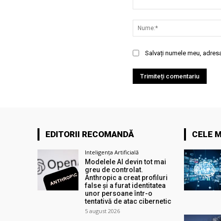
Comentariu:
Salvați numele meu, adresa 
EDITORII RECOMANDĂ
CELE M
Inteligența Artificială
Modelele AI devin tot mai
greu de controlat.
Anthropic a creat profiluri
false și a furat identitatea
unor persoane într-o
tentativă de atac cibernetic
5 august 2026