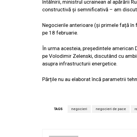
întâlnirii, ministrul ucrainean al apărări
constructivă și semnificativă – am discutat
Negocierile anterioare (și primele față în 
pe 18 februarie.
În urma acesteia, președintele american D
pe Volodimir Zelenski, discutând cu ambii l
asupra infrastructurii energetice.
Părțile nu au elaborat încă parametrii tehn
TAGS
negocieri
negocieri de pace
r