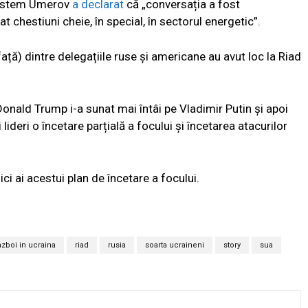
i Rustem Umerov
a declarat
că „conversația a fost
 chestiuni cheie, în special, în sectorul energetic”.
față) dintre delegațiile ruse și americane au avut loc la Riad
onald Trump i-a sunat mai întâi pe Vladimir Putin și apoi
ideri o încetare parțială a focului și încetarea atacurilor
ici ai acestui plan de încetare a focului.
azboi in ucraina
riad
rusia
soarta ucraineni
story
sua