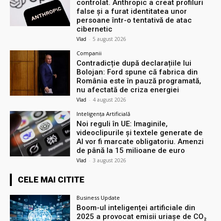
controlat. Anthropic a creat profiluri
false și a furat identitatea unor
persoane într-o tentativă de atac
cibernetic
Vlad
-
5 august 2026
Companii
Contradicție după declarațiile lui
Bolojan: Ford spune că fabrica din
România este în pauză programată,
nu afectată de criza energiei
Vlad
-
4 august 2026
Inteligența Artificială
Noi reguli în UE: Imaginile,
videoclipurile și textele generate de
AI vor fi marcate obligatoriu. Amenzi
de până la 15 milioane de euro
Vlad
-
3 august 2026
CELE MAI CITITE
Business Update
Boom-ul inteligenței artificiale din
2025 a provocat emisii uriașe de CO₂