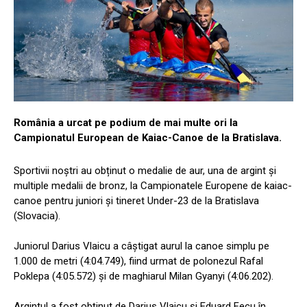
România a urcat pe podium de mai multe ori la
Campionatul European de Kaiac-Canoe de la Bratislava.
Sportivii noștri au obținut o medalie de aur, una de argint și
multiple medalii de bronz, la Campionatele Europene de kaiac-
canoe pentru juniori şi tineret Under-23 de la Bratislava
(Slovacia).
Juniorul Darius Vlaicu a câştigat aurul la canoe simplu pe
1.000 de metri (4:04.749), fiind urmat de polonezul Rafal
Poklepa (4:05.572) şi de maghiarul Milan Gyanyi (4:06.202).
Argintul a fost obţinut de Darius Vlaicu şi Eduard Fecu în