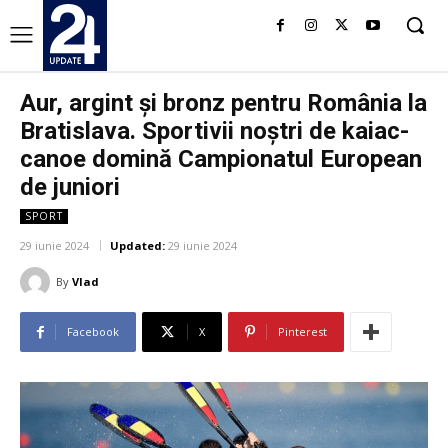
Aur, argint și bronz pentru România la
Bratislava. Sportivii noștri de kaiac-
canoe domină Campionatul European
de juniori
SPORT
29 iunie 2024
Updated:
29 iunie 2024
By
Vlad
Facebook
X
Pinterest