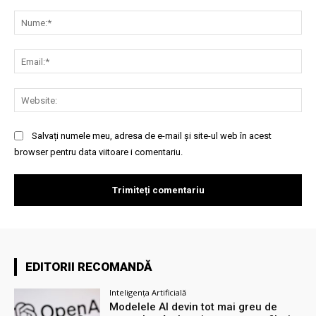
Comentariu:
Nu
Ema
Web
Salvați numele meu, adresa de e-mail și site-ul web în acest
browser pentru data viitoare i comentariu.
EDITORII RECOMANDĂ
Inteligența Artificială
Modelele AI devin tot mai greu de