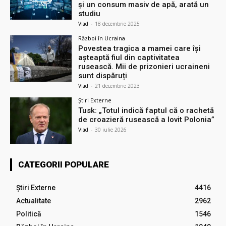
și un consum masiv de apă, arată un
studiu
Vlad
-
18 decembrie 2025
Război în Ucraina
Povestea tragica a mamei care își
așteaptă fiul din captivitatea
rusească. Mii de prizonieri ucraineni
sunt dispăruți
Vlad
-
21 decembrie 2023
Știri Externe
Tusk: „Totul indică faptul că o rachetă
de croazieră rusească a lovit Polonia”
Vlad
-
30 iulie 2026
CATEGORII POPULARE
Știri Externe
4416
Actualitate
2962
Politică
1546