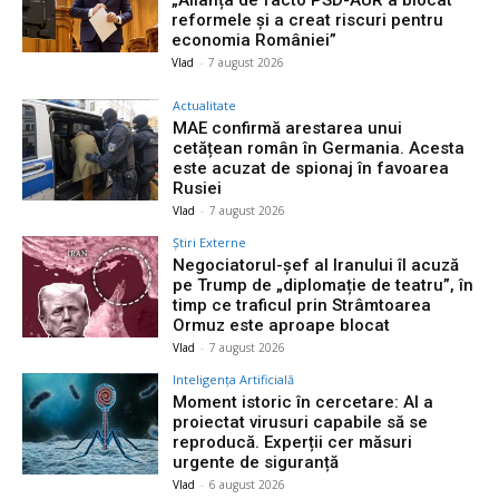
reformele și a creat riscuri pentru
economia României”
Vlad
-
7 august 2026
Actualitate
MAE confirmă arestarea unui
cetățean român în Germania. Acesta
este acuzat de spionaj în favoarea
Rusiei
Vlad
-
7 august 2026
Știri Externe
Negociatorul-șef al Iranului îl acuză
pe Trump de „diplomație de teatru”, în
timp ce traficul prin Strâmtoarea
Ormuz este aproape blocat
Vlad
-
7 august 2026
Inteligența Artificială
Moment istoric în cercetare: AI a
proiectat virusuri capabile să se
reproducă. Experții cer măsuri
urgente de siguranță
Vlad
-
6 august 2026