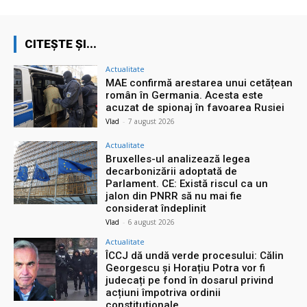
CITEȘTE ȘI...
Actualitate
MAE confirmă arestarea unui cetățean
român în Germania. Acesta este
acuzat de spionaj în favoarea Rusiei
Vlad
-
7 august 2026
Actualitate
Bruxelles-ul analizează legea
decarbonizării adoptată de
Parlament. CE: Există riscul ca un
jalon din PNRR să nu mai fie
considerat îndeplinit
Vlad
-
6 august 2026
Actualitate
ÎCCJ dă undă verde procesului: Călin
Georgescu și Horațiu Potra vor fi
judecați pe fond în dosarul privind
acțiuni împotriva ordinii
constituționale