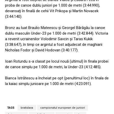
proba de canoe dublu juniori pe 1.000 de metri (3:44.990),
devansaţi în finală de cehii Vit Prikopa şi Martin Novacek
(3:44.140).
Bronz au luat Braulio Mateescu şi Georgel Bărăgău la canoe
dublu masculin Under-23 pe 1.000 de metri (3:42.844). Victoria
a revenit ucrainenilor Volodimir Savcin şi Taras Kukik
(3:38.647), în timp ce argintul a fost adjudecat de maghiarii
Nicholas Fodor şi David Hodovan (3:40.177).
Ioan Rotundu s-a clasat pe locul nouă (ultimul) în finala probei
de canoe simplu pe 1.000 de metri, la Under-23 (4:12.485).
Bianca Istrătescu a încheiat pe opt (penultimul loc) în finala de
la kaiac simplu junioare pe 1.000 de metri (4:23.091).
TAGS
bratislava
campionatul european de juniori