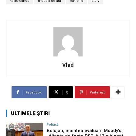
kaiac-canoe
medalii de aur
romania
story
Vlad
Facebook
X
Pinterest
ULTIMELE ȘTIRI
Politică
Bolojan, înaintea evaluării Moody’s:
„Alianța de facto PSD-AUR a blocat