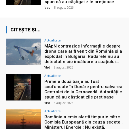
spun că au câștigat zile prețioase
Vlad
-
8 august 2026
CITEȘTE ȘI...
Actualitate
MApN contrazice informațiile despre
drona care ar fi venit din România și a
explodat în Bulgaria: Radarele nu au
detectat nicio încălcare a spațiului...
Vlad
-
8 august 2026
Actualitate
Primele două barje au fost
scufundate în Dunăre pentru salvarea
Centralei de la Cernavodă. Autoritățile
spun că au câștigat zile prețioase
Vlad
-
8 august 2026
Actualitate
România a emis alertă timpurie către
Comisia Europeană din cauza secetei.
Ministerul Energiei: Nu există,