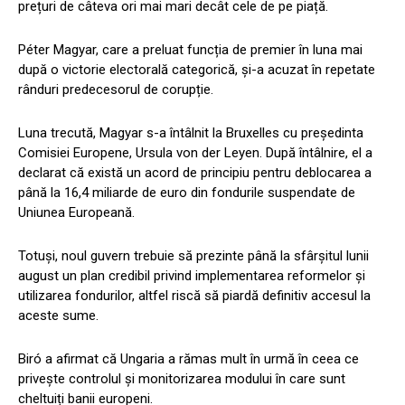
prețuri de câteva ori mai mari decât cele de pe piață.
Péter Magyar, care a preluat funcția de premier în luna mai
după o victorie electorală categorică, și-a acuzat în repetate
rânduri predecesorul de corupție.
Luna trecută, Magyar s-a întâlnit la Bruxelles cu președinta
Comisiei Europene, Ursula von der Leyen. După întâlnire, el a
declarat că există un acord de principiu pentru deblocarea a
până la 16,4 miliarde de euro din fondurile suspendate de
Uniunea Europeană.
Totuși, noul guvern trebuie să prezinte până la sfârșitul lunii
august un plan credibil privind implementarea reformelor și
utilizarea fondurilor, altfel riscă să piardă definitiv accesul la
aceste sume.
Biró a afirmat că Ungaria a rămas mult în urmă în ceea ce
privește controlul și monitorizarea modului în care sunt
cheltuiți banii europeni.