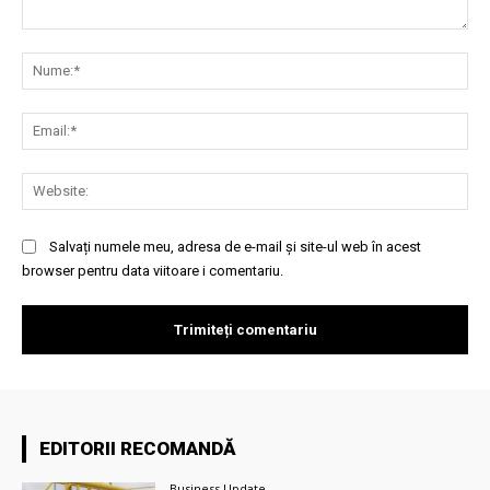
Comentariu:
Nu
Ema
Web
Salvați numele meu, adresa de e-mail și site-ul web în acest
browser pentru data viitoare i comentariu.
EDITORII RECOMANDĂ
Business Update