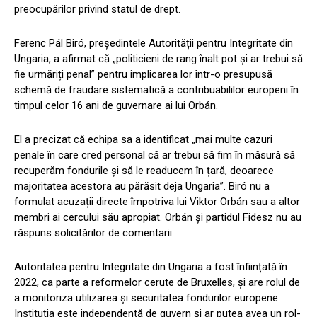
preocupărilor privind statul de drept.
Ferenc Pál Biró, președintele Autorității pentru Integritate din
Ungaria, a afirmat că „politicieni de rang înalt pot și ar trebui să
fie urmăriți penal” pentru implicarea lor într-o presupusă
schemă de fraudare sistematică a contribuabililor europeni în
timpul celor 16 ani de guvernare ai lui Orbán.
El a precizat că echipa sa a identificat „mai multe cazuri
penale în care cred personal că ar trebui să fim în măsură să
recuperăm fondurile și să le readucem în țară, deoarece
majoritatea acestora au părăsit deja Ungaria”. Biró nu a
formulat acuzații directe împotriva lui Viktor Orbán sau a altor
membri ai cercului său apropiat. Orbán și partidul Fidesz nu au
răspuns solicitărilor de comentarii.
Autoritatea pentru Integritate din Ungaria a fost înființată în
2022, ca parte a reformelor cerute de Bruxelles, și are rolul de
a monitoriza utilizarea și securitatea fondurilor europene.
Instituția este independentă de guvern și ar putea avea un rol-