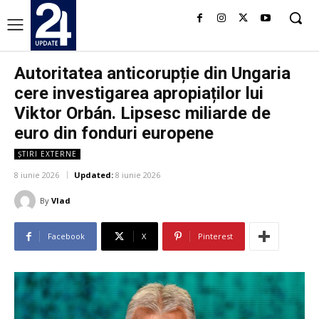
Autoritatea anticorupție din Ungaria
cere investigarea apropiaților lui
Viktor Orbán. Lipsesc miliarde de
euro din fonduri europene
ȘTIRI EXTERNE
8 iunie 2026
Updated:
8 iunie 2026
By
Vlad
Facebook
X
Pinterest