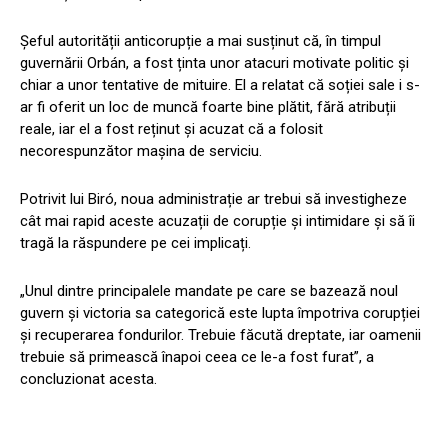
Șeful autorității anticorupție a mai susținut că, în timpul
guvernării Orbán, a fost ținta unor atacuri motivate politic și
chiar a unor tentative de mituire. El a relatat că soției sale i s-
ar fi oferit un loc de muncă foarte bine plătit, fără atribuții
reale, iar el a fost reținut și acuzat că a folosit
necorespunzător mașina de serviciu.
Potrivit lui Biró, noua administrație ar trebui să investigheze
cât mai rapid aceste acuzații de corupție și intimidare și să îi
tragă la răspundere pe cei implicați.
„Unul dintre principalele mandate pe care se bazează noul
guvern și victoria sa categorică este lupta împotriva corupției
și recuperarea fondurilor. Trebuie făcută dreptate, iar oamenii
trebuie să primească înapoi ceea ce le-a fost furat”, a
concluzionat acesta.