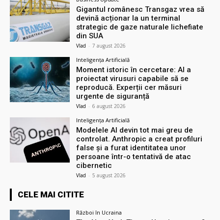
Gigantul românesc Transgaz vrea să
devină acționar la un terminal
strategic de gaze naturale lichefiate
din SUA
Vlad
-
7 august 2026
Inteligența Artificială
Moment istoric în cercetare: AI a
proiectat virusuri capabile să se
reproducă. Experții cer măsuri
urgente de siguranță
Vlad
-
6 august 2026
Inteligența Artificială
Modelele AI devin tot mai greu de
controlat. Anthropic a creat profiluri
false și a furat identitatea unor
persoane într-o tentativă de atac
cibernetic
Vlad
-
5 august 2026
CELE MAI CITITE
Război în Ucraina