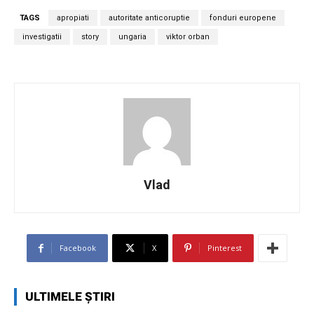
TAGS
apropiati
autoritate anticoruptie
fonduri europene
investigatii
story
ungaria
viktor orban
Vlad
Facebook
X
Pinterest
ULTIMELE ȘTIRI