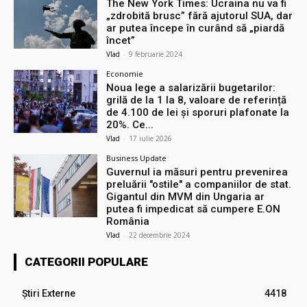
The New York Times: Ucraina nu va fi
„zdrobită brusc” fără ajutorul SUA, dar
ar putea începe în curând să „piardă
încet”
Vlad
-
9 februarie 2024
Economie
Noua lege a salarizării bugetarilor:
grilă de la 1 la 8, valoare de referință
de 4.100 de lei și sporuri plafonate la
20%. Ce...
Vlad
-
17 iulie 2026
Business Update
Guvernul ia măsuri pentru prevenirea
preluării ″ostile″ a companiilor de stat.
Gigantul din MVM din Ungaria ar
putea fi impedicat să cumpere E.ON
România
Vlad
-
22 decembrie 2024
CATEGORII POPULARE
Știri Externe
4418