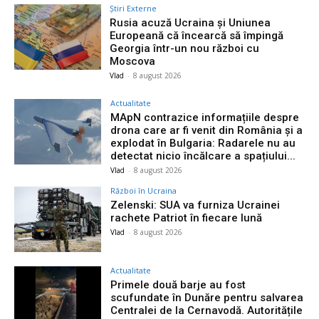
Știri Externe
Rusia acuză Ucraina și Uniunea
Europeană că încearcă să împingă
Georgia într-un nou război cu
Moscova
Vlad
-
8 august 2026
Actualitate
MApN contrazice informațiile despre
drona care ar fi venit din România și a
explodat în Bulgaria: Radarele nu au
detectat nicio încălcare a spațiului...
Vlad
-
8 august 2026
Război în Ucraina
Zelenski: SUA va furniza Ucrainei
rachete Patriot în fiecare lună
Vlad
-
8 august 2026
Actualitate
Primele două barje au fost
scufundate în Dunăre pentru salvarea
Centralei de la Cernavodă. Autoritățile