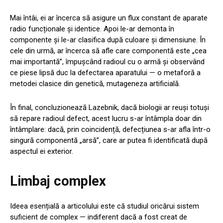
Mai întâi, ei ar încerca să asigure un flux constant de aparate
radio funcționale și identice. Apoi le-ar demonta în
componente și le-ar clasifica după culoare și dimensiune. În
cele din urmă, ar încerca să afle care componentă este „cea
mai importantă”, împușcând radioul cu o armă și observând
ce piese lipsă duc la defectarea aparatului — o metaforă a
metodei clasice din genetică, mutageneza artificială.
În final, concluzionează Lazebnik, dacă biologii ar reuși totuși
să repare radioul defect, acest lucru s-ar întâmpla doar din
întâmplare: dacă, prin coincidență, defecțiunea s-ar afla într-o
singură componentă „arsă”, care ar putea fi identificată după
aspectul ei exterior.
Limbaj complex
Ideea esențială a articolului este că studiul oricărui sistem
suficient de complex — indiferent dacă a fost creat de