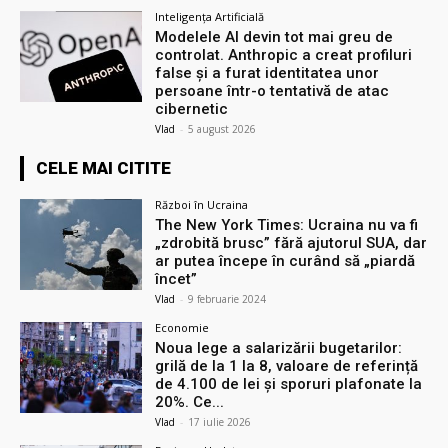
Inteligența Artificială
Modelele AI devin tot mai greu de
controlat. Anthropic a creat profiluri
false și a furat identitatea unor
persoane într-o tentativă de atac
cibernetic
Vlad
-
5 august 2026
CELE MAI CITITE
Război în Ucraina
The New York Times: Ucraina nu va fi
„zdrobită brusc” fără ajutorul SUA, dar
ar putea începe în curând să „piardă
încet”
Vlad
-
9 februarie 2024
Economie
Noua lege a salarizării bugetarilor:
grilă de la 1 la 8, valoare de referință
de 4.100 de lei și sporuri plafonate la
20%. Ce...
Vlad
-
17 iulie 2026