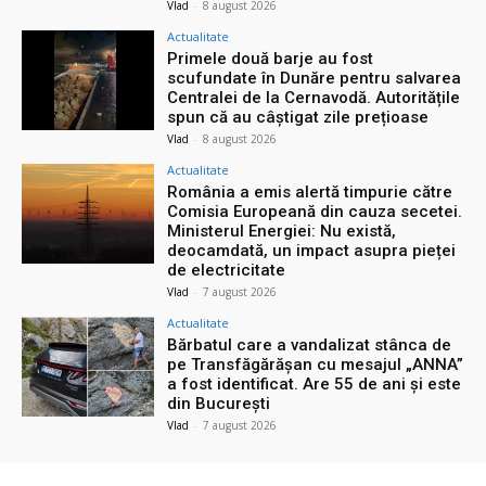
Vlad
-
8 august 2026
Actualitate
Primele două barje au fost
scufundate în Dunăre pentru salvarea
Centralei de la Cernavodă. Autoritățile
spun că au câștigat zile prețioase
Vlad
-
8 august 2026
Actualitate
România a emis alertă timpurie către
Comisia Europeană din cauza secetei.
Ministerul Energiei: Nu există,
deocamdată, un impact asupra pieței
de electricitate
Vlad
-
7 august 2026
Actualitate
Bărbatul care a vandalizat stânca de
pe Transfăgărășan cu mesajul „ANNA”
a fost identificat. Are 55 de ani și este
din București
Vlad
-
7 august 2026