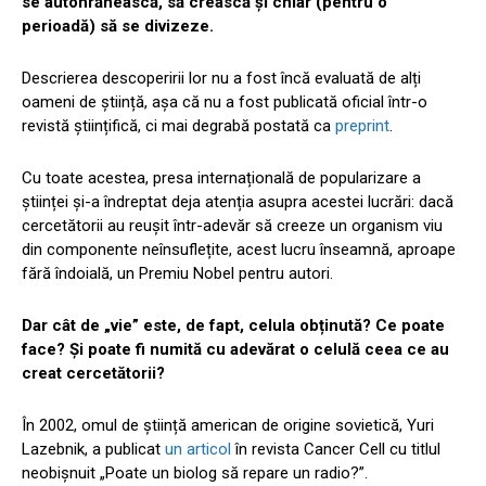
se autohrănească, să crească și chiar (pentru o
perioadă) să se divizeze.
Descrierea descoperirii lor nu a fost încă evaluată de alți
oameni de știință, așa că nu a fost publicată oficial într-o
revistă științifică, ci mai degrabă postată ca
preprint
.
Cu toate acestea, presa internațională de popularizare a
științei și-a îndreptat deja atenția asupra acestei lucrări: dacă
cercetătorii au reușit într-adevăr să creeze un organism viu
din componente neînsuflețite, acest lucru înseamnă, aproape
fără îndoială, un Premiu Nobel pentru autori.
Dar cât de „vie” este, de fapt, celula obținută? Ce poate
face? Și poate fi numită cu adevărat o celulă ceea ce au
creat cercetătorii?
În 2002, omul de știință american de origine sovietică, Yuri
Lazebnik, a publicat
un articol
în revista Cancer Cell cu titlul
neobișnuit „Poate un biolog să repare un radio?”.