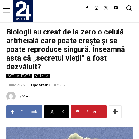
Biologii au creat de la zero o celulă
artificială care poate crește și se
poate reproduce singură. Înseamnă
asta că „secretul vieții” a fost
dezvăluit?
ACTUALITATE
ȘTIINȚĂ
6 iulie 2026
Updated:
6 iulie 2026
By
Vlad
Facebook
X
Pinterest