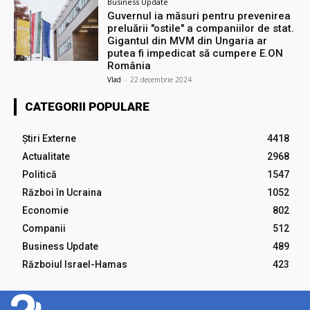
Business Update
Guvernul ia măsuri pentru prevenirea
preluării ″ostile″ a companiilor de stat.
Gigantul din MVM din Ungaria ar
putea fi impedicat să cumpere E.ON
România
Vlad
-
22 decembrie 2024
CATEGORII POPULARE
Știri Externe
4418
Actualitate
2968
Politică
1547
Război în Ucraina
1052
Economie
802
Companii
512
Business Update
489
Războiul Israel-Hamas
423