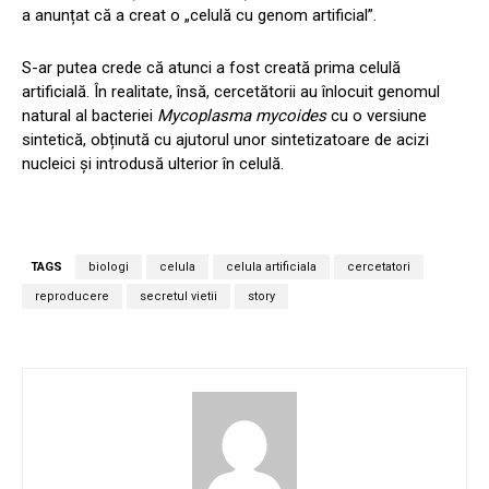
a anunțat că a creat o „celulă cu genom artificial”.
S-ar putea crede că atunci a fost creată prima celulă
artificială. În realitate, însă, cercetătorii au înlocuit genomul
natural al bacteriei
Mycoplasma mycoides
cu o versiune
sintetică, obținută cu ajutorul unor sintetizatoare de acizi
nucleici și introdusă ulterior în celulă.
TAGS
biologi
celula
celula artificiala
cercetatori
reproducere
secretul vietii
story