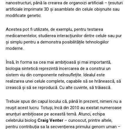
nanostructuri, până la crearea de organoizi artificiali – țesuturi
artificiale imprimate 3D și asamblate din celule obișnuite sau
modificate genetic.
Acestea pot fi utilizate, de exemplu, pentru testarea
medicamentelor, studierea interacțiunilor dintre celule sau pur
și simplu pentru a demonstra posibilitățile tehnologiilor
moderne.
Însă, în forma sa cea mai ambițioasă și mai importantă,
biologia sintetică reprezintă încercarea de a construi un
sistem viu din componente neînsuflețite. Idealul este
realizarea unei celule complete, capabile să se hrănească, să
crească și să se reproducă. Cu alte cuvinte, să trăiască.
Trebuie spus din capul locului că, până în prezent, nimeni nu a
reușit acest lucru. Totuși, încă din 2010 au existat numeroase
anunțuri ambițioase pe această temă. Atunci, echipa
celebrului biolog
Craig Venter
– cunoscut, printre altele,
pentru contribuția sa la secvențierea primului genom uman –