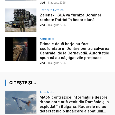
Vlad
-
8 august 2026
Război în Ucraina
Zelenski: SUA va furniza Ucrainei
rachete Patriot în fiecare lună
Vlad
-
8 august 2026
Actualitate
Primele două barje au fost
scufundate în Dunăre pentru salvarea
Centralei de la Cernavodă. Autoritățile
spun că au câștigat zile prețioase
Vlad
-
8 august 2026
CITEȘTE ȘI...
Actualitate
MApN contrazice informațiile despre
drona care ar fi venit din România și a
explodat în Bulgaria: Radarele nu au
detectat nicio încălcare a spațiului...