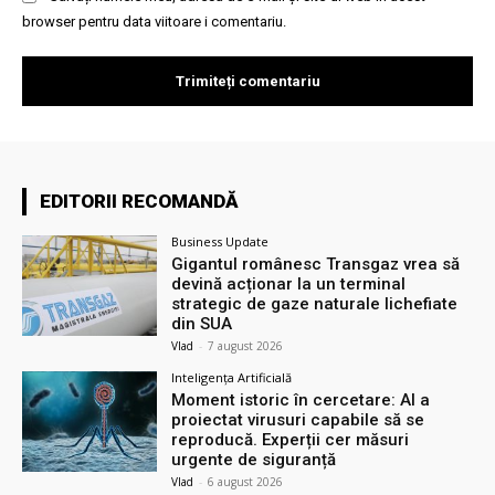
browser pentru data viitoare i comentariu.
EDITORII RECOMANDĂ
Business Update
Gigantul românesc Transgaz vrea să
devină acționar la un terminal
strategic de gaze naturale lichefiate
din SUA
Vlad
-
7 august 2026
Inteligența Artificială
Moment istoric în cercetare: AI a
proiectat virusuri capabile să se
reproducă. Experții cer măsuri
urgente de siguranță
Vlad
-
6 august 2026