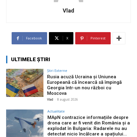
Vlad
Facebook
X
Pinterest
ULTIMELE ȘTIRI
Știri Externe
Rusia acuză Ucraina și Uniunea
Europeană că încearcă să împingă
Georgia într-un nou război cu
Moscova
Vlad
-
8 august 2026
Actualitate
MApN contrazice informațiile despre
drona care ar fi venit din România și a
explodat în Bulgaria: Radarele nu au
detectat nicio încălcare a spațiului...