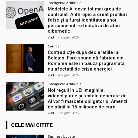
Inteligența Artificială
Modelele AI devin tot mai greu de
controlat. Anthropic a creat profiluri
false și a furat identitatea unor
persoane într-o tentativă de atac
cibernetic
Vlad
-
5 august 2026
Companii
Contradicție după declarațiile lui
Bolojan: Ford spune că fabrica din
România este în pauză programată,
nu afectată de criza energiei
Vlad
-
4 august 2026
Inteligența Artificială
Noi reguli în UE: Imaginile,
videoclipurile și textele generate de
AI vor fi marcate obligatoriu. Amenzi
de până la 15 milioane de euro
Vlad
-
3 august 2026
CELE MAI CITITE
Business Update