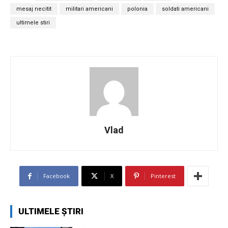
mesaj necitit
militari americani
polonia
soldati americani
ultimele stiri
Vlad
Facebook
X
Pinterest
ULTIMELE ȘTIRI