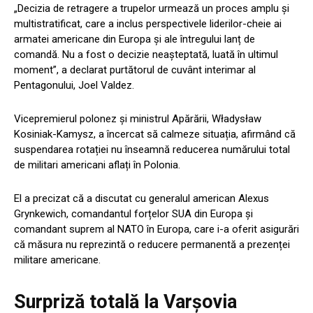
„Decizia de retragere a trupelor urmează un proces amplu și
multistratificat, care a inclus perspectivele liderilor-cheie ai
armatei americane din Europa și ale întregului lanț de
comandă. Nu a fost o decizie neașteptată, luată în ultimul
moment”, a declarat purtătorul de cuvânt interimar al
Pentagonului, Joel Valdez.
Vicepremierul polonez și ministrul Apărării, Władysław
Kosiniak-Kamysz, a încercat să calmeze situația, afirmând că
suspendarea rotației nu înseamnă reducerea numărului total
de militari americani aflați în Polonia.
El a precizat că a discutat cu generalul american Alexus
Grynkewich, comandantul forțelor SUA din Europa și
comandant suprem al NATO în Europa, care i-a oferit asigurări
că măsura nu reprezintă o reducere permanentă a prezenței
militare americane.
Surpriză totală la Varșovia