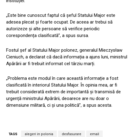
instituției.
„Este bine cunoscut faptul că șeful Statului Major este
adesea plecat și foarte ocupat. De aceea ar trebui să
autorizeze și alte persoane să verifice periodic
corespondența clasificată”, a spus sursa.
Fostul șef al Statului Major polonez, generalul Mieczysław
Cieniuch, a declarat că dacă informația a ajuns luni, ministrul
Apărării ar fi trebuit informat cel târziu marți.
„Problema este modul în care această informație a fost
clasificată în interiorul Statului Major. În opinia mea, ar fi
trebuit considerată extrem de importantă și transmisă de
urgență ministrului Apărării, deoarece are nu doar o
dimensiune militară, ci și una politică”, a spus acesta.
TAGS
alegeri in polonia
desfasurare
email