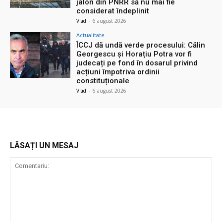
jalon din PNRR să nu mai fie
considerat îndeplinit
Vlad
-
6 august 2026
Actualitate
ÎCCJ dă undă verde procesului: Călin
Georgescu și Horațiu Potra vor fi
judecați pe fond în dosarul privind
acțiuni împotriva ordinii
constituționale
Vlad
-
6 august 2026
LĂSAȚI UN MESAJ