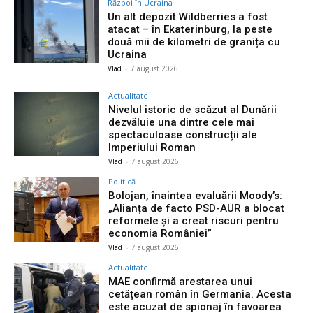
Război în Ucraina
Un alt depozit Wildberries a fost
atacat – în Ekaterinburg, la peste
două mii de kilometri de granița cu
Ucraina
Vlad
-
7 august 2026
Actualitate
Nivelul istoric de scăzut al Dunării
dezvăluie una dintre cele mai
spectaculoase construcții ale
Imperiului Roman
Vlad
-
7 august 2026
Politică
Bolojan, înaintea evaluării Moody’s:
„Alianța de facto PSD-AUR a blocat
reformele și a creat riscuri pentru
economia României”
Vlad
-
7 august 2026
Actualitate
MAE confirmă arestarea unui
cetățean român în Germania. Acesta
este acuzat de spionaj în favoarea