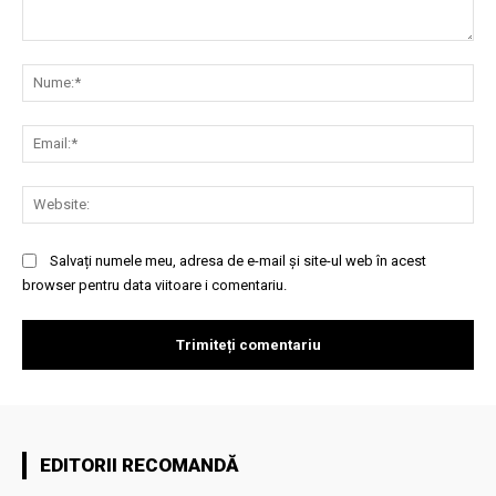
Comentariu:
Nu
Ema
Web
Salvați numele meu, adresa de e-mail și site-ul web în acest
browser pentru data viitoare i comentariu.
EDITORII RECOMANDĂ