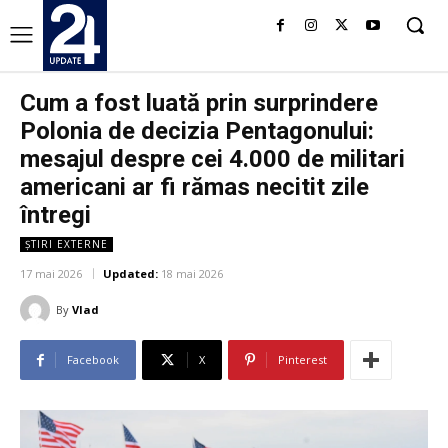
Cum a fost luată prin surprindere
Polonia de decizia Pentagonului:
mesajul despre cei 4.000 de militari
americani ar fi rămas necitit zile
întregi
ȘTIRI EXTERNE
17 mai 2026
Updated:
18 mai 2026
By
Vlad
Facebook
X
Pinterest