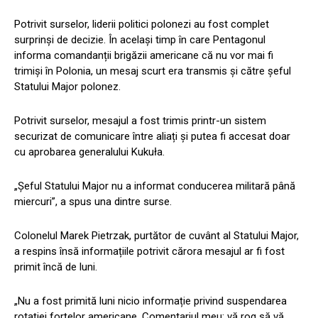
Potrivit surselor, liderii politici polonezi au fost complet
surprinși de decizie. În același timp în care Pentagonul
informa comandanții brigăzii americane că nu vor mai fi
trimiși în Polonia, un mesaj scurt era transmis și către șeful
Statului Major polonez.
Potrivit surselor, mesajul a fost trimis printr-un sistem
securizat de comunicare între aliați și putea fi accesat doar
cu aprobarea generalului Kukuła.
„Șeful Statului Major nu a informat conducerea militară până
miercuri”, a spus una dintre surse.
Colonelul Marek Pietrzak, purtător de cuvânt al Statului Major,
a respins însă informațiile potrivit cărora mesajul ar fi fost
primit încă de luni.
„Nu a fost primită luni nicio informație privind suspendarea
rotației forțelor americane. Comentariul meu: vă rog să vă