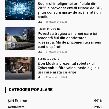
Boom-ul inteligenței artificiale din
2025 a provocat emisii uriașe de CO₂
și un consum masiv de apă, arată un
studiu
Vlad
-
18 decembrie 2025
Război în Ucraina
Povestea tragica a mamei care își
așteaptă fiul din captivitatea
rusească. Mii de prizonieri ucraineni
sunt dispăruți
Vlad
-
21 decembrie 2023
Business Update
Elon Musk a prezentat robotaxiul
Cyberсab – fără volan, pedale și cu
uși care arată ca aripi
Vlad
-
11 octombrie 2024
CATEGORII POPULARE
Știri Externe
4416
Actualitate
2963