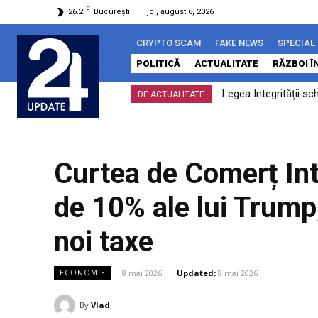
C
26.2
București
joi, august 6, 2026
CRYPTO SCAM
FAKE NEWS
SPECIAL
POLITICĂ
ACTUALITATE
RĂZBOI Î
Legea Integrității sc
DE ACTUALITATE
ar putea Timișoara s
Curtea de Comerț Int
de 10% ale lui Trump
noi taxe
8 mai 2026
Updated:
8 mai 2026
ECONOMIE
By
Vlad