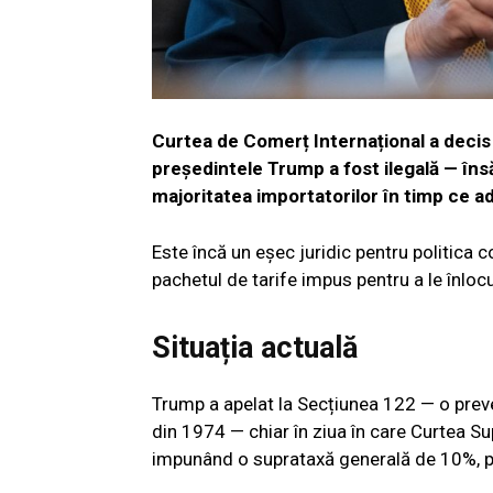
Curtea de Comerț Internațional a decis
președintele Trump a fost ilegală — îns
majoritatea importatorilor în timp ce ad
Este încă un eșec juridic pentru politica 
pachetul de tarife impus pentru a le înloc
Situația actuală
Trump a apelat la Secțiunea 122 — o pre
din 1974 — chiar în ziua în care Curtea Su
impunând o suprataxă generală de 10%, pr