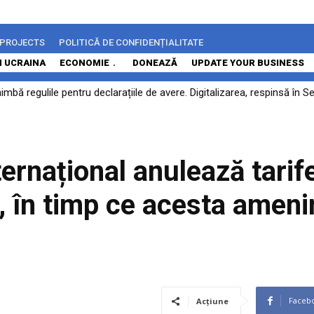
 PROJECTS
POLITICĂ DE CONFIDENȚIALITATE
N UCRAINA
ECONOMIE
DONEAZĂ
UPDATE YOUR BUSINESS
himbă regulile pentru declarațiile de avere. Digitalizarea, respinsă în
ă rămână...
ernațional anulează tarif
, în timp ce acesta amen
Faceb
Acțiune