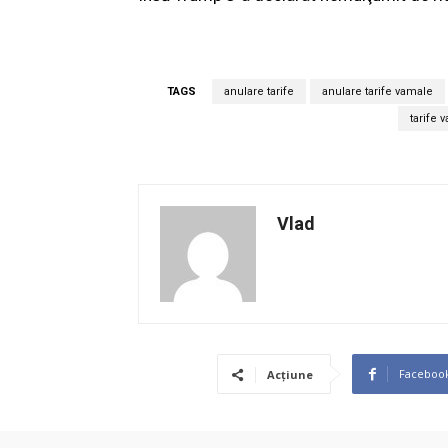
TAGS
anulare tarife
anulare tarife vamale
tarife 
Vlad
Faceboo
Acțiune