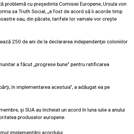
tă problemă cu preşedinta Comisiei Europene, Ursula von
tforma sa Truth Social, „a fost de acord să îi acorde timp
noastre sau, din păcate, tarifele lor vamale vor creşte
ează 250 de ani de la declararea independenţei coloniilor
munitar a făcut „progrese bune” pentru ratificarea
ărţi, în implementarea acestuia”, a adăugat ea pe
embre, şi SUA au încheiat un acord în luna iulie a anului
joritatea produselor europene.
tmul implementării acordului.