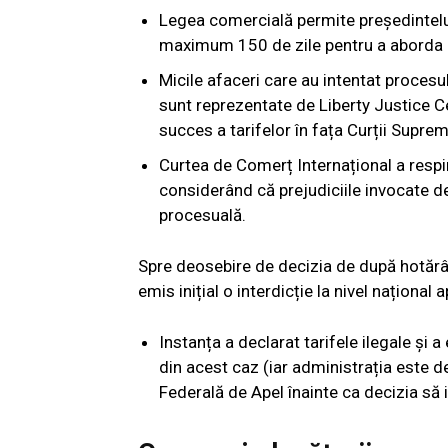
Legea comercială permite președintelu
maximum 150 de zile pentru a aborda def
Micile afaceri care au intentat procesu
sunt reprezentate de Liberty Justice Ce
succes a tarifelor în fața Curții Suprem
Curtea de Comerț Internațional a respin
considerând că prejudiciile invocate de
procesuală.
Spre deosebire de decizia de după hotărâ
emis inițial o interdicție la nivel național
Instanța a declarat tarifele ilegale și 
din acest caz (iar administrația este d
Federală de Apel înainte ca decizia să i