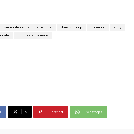
curtea de comert international
donald trump
importuri
story
vamale
uniunea europeana
k
X
Pinterest
WhatsApp