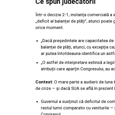
Ce spun judecătorii
Într-o decizie 2-1, instanța comercială a
„deficit al balanței de plăți”, atunci poat
orice moment.
„Dacă președintele are capacitatea de a
balanței de plăți, atunci, cu excepția ca
ar putea întotdeauna identifica un astfe
„O astfel de interpretare extinsă a legii
atribuții care aparțin Congresului, au a
Context:
O mare parte a audierii de luna 
de crize — și dacă SUA se află în prezent 
Guvernul a susținut că deficitul de co
restul lumii comparativ cu veniturile —
Congresul.