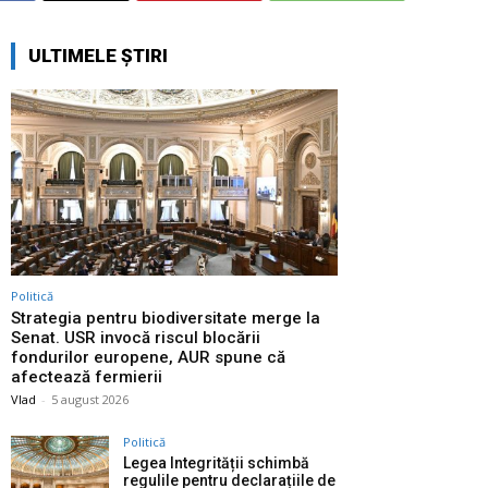
ULTIMELE ȘTIRI
Politică
Strategia pentru biodiversitate merge la
Senat. USR invocă riscul blocării
fondurilor europene, AUR spune că
afectează fermierii
Vlad
-
5 august 2026
Politică
Legea Integrității schimbă
regulile pentru declarațiile de