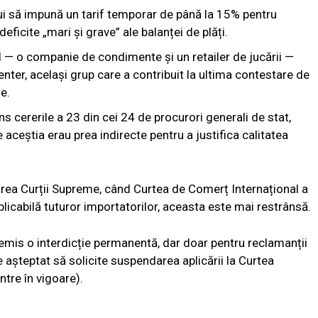
i să impună un tarif temporar de până la 15% pentru
icite „mari și grave” ale balanței de plăți.
l — o companie de condimente și un retailer de jucării —
nter, același grup care a contribuit la ultima contestare de
e.
s cererile a 23 din cei 24 de procurori generali de stat,
 aceștia erau prea indirecte pentru a justifica calitatea
rea Curții Supreme, când Curtea de Comerț Internațional a
 aplicabilă tuturor importatorilor, aceasta este mai restrânsă.
a emis o interdicție permanentă, dar doar pentru reclamanții
e așteptat să solicite suspendarea aplicării la Curtea
ntre în vigoare).