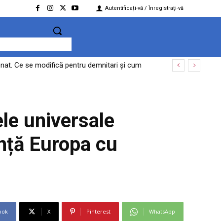
Autentificați-vă / Înregistrați-vă
 Senat. Ce se modifică pentru demnitari și cum
ele universale
ință Europa cu
ook
X
Pinterest
WhatsApp