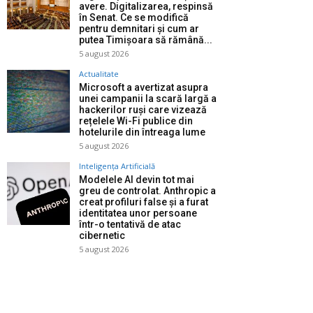
avere. Digitalizarea, respinsă
în Senat. Ce se modifică
pentru demnitari și cum ar
putea Timișoara să rămână...
5 august 2026
Actualitate
Microsoft a avertizat asupra
unei campanii la scară largă a
hackerilor ruși care vizează
rețelele Wi-Fi publice din
hotelurile din întreaga lume
5 august 2026
Inteligența Artificială
Modelele AI devin tot mai
greu de controlat. Anthropic a
creat profiluri false și a furat
identitatea unor persoane
într-o tentativă de atac
cibernetic
5 august 2026