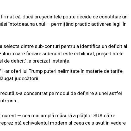
 afirmat că, dacă președintele poate decide ce constituie un
e găsi întotdeauna unul — permițând practic activarea legii în
 selecta dintre sub-conturi pentru a identifica un deficit al
zului în care fiecare sub-cont este echilibrat, președintele
l de deficit”, a precizat instanța.
” i-ar oferi lui Trump puteri nelimitate în materie de tarife,
dăugat judecătorii.
trecută s-a concentrat pe modul de definire a unei astfel
într-una.
nt curent — cea mai amplă măsură a plăților SUA către
 reprezintă echivalentul modern al ceea ce a avut în vedere