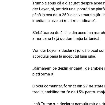
Trump a spus că a discutat despre aceas
der Leyen, şi, potrivit unei postări pe pla
până la cea de-a 250-a aniversare a ţării 
imediat la niveluri mult mai ridicate”.
Sărbătoarea de 4 iulie din acest an march
americane faţă de dominaţia britanică.
Von der Leyen a declarat joi că blocul co
acordului până la începutul lunii iulie.
„Rămânem pe deplin angajaţi, de ambele p
platforma X.
Blocul comunitar, format din 27 de state m
trecut, stabilind tarife de 15% pentru ma
Însă Trump s-a declarat nemulţumit de ri