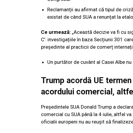
Reclamanții au afirmat că tipul de cri
existat de când SUA a renunțat la etalon
Ce urmează:
„Această decizie va fi cu si
C’: investigațiile în baza Secțiunii 301 car
președinte al practicii de comerț internaț
Un purtător de cuvânt al Casei Albe nu 
Trump acordă UE termen pâ
acordului comercial, altfe
Preşedintele SUA Donald Trump a declarat
comercial cu SUA până la 4 iulie, altfel v
oficialii europeni nu au reuşit să finaliz