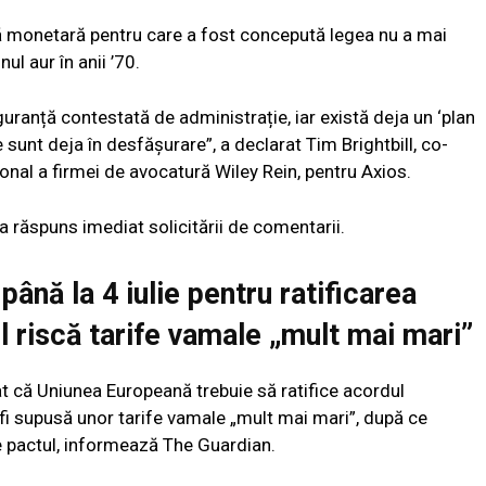
ză monetară pentru care a fost concepută legea nu a mai
ul aur în anii ’70.
guranță contestată de administrație, iar există deja un ‘plan
e sunt deja în desfășurare”, a declarat Tim Brightbill, co-
ional a firmei de avocatură Wiley Rein, pentru Axios.
a răspuns imediat solicitării de comentarii.
nă la 4 iulie pentru ratificarea
l riscă tarife vamale „mult mai mari”
 că Uniunea Europeană trebuie să ratifice acordul
a fi supusă unor tarife vamale „mult mai mari”, după ce
eze pactul, informează The Guardian.