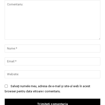
Comentariu:
Nu
Ema
Web
Salvați numele meu, adresa de e-mail și site-ul web în acest
browser pentru data viitoare i comentariu.