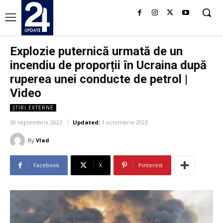
Explozie puternică urmată de un
incendiu de proporții în Ucraina după
ruperea unei conducte de petrol |
Video
ȘTIRI EXTERNE
30 septembrie 2023
Updated:
1 octombrie 2023
By
Vlad
Facebook
X
Pinterest