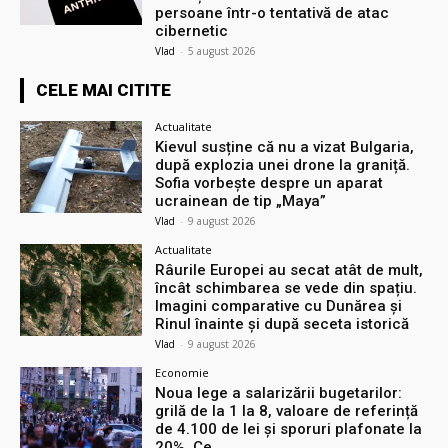
persoane într-o tentativă de atac
cibernetic
Vlad
-
5 august 2026
CELE MAI CITITE
Actualitate
Kievul susține că nu a vizat Bulgaria,
după explozia unei drone la graniță.
Sofia vorbește despre un aparat
ucrainean de tip „Maya”
Vlad
-
9 august 2026
Actualitate
Râurile Europei au secat atât de mult,
încât schimbarea se vede din spațiu.
Imagini comparative cu Dunărea și
Rinul înainte și după seceta istorică
Vlad
-
9 august 2026
Economie
Noua lege a salarizării bugetarilor:
grilă de la 1 la 8, valoare de referință
de 4.100 de lei și sporuri plafonate la
20%. Ce...