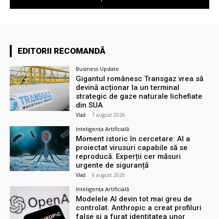
EDITORII RECOMANDĂ
Business Update
Gigantul românesc Transgaz vrea să
devină acționar la un terminal
strategic de gaze naturale lichefiate
din SUA
Vlad
-
7 august 2026
Inteligența Artificială
Moment istoric în cercetare: AI a
proiectat virusuri capabile să se
reproducă. Experții cer măsuri
urgente de siguranță
Vlad
-
6 august 2026
Inteligența Artificială
Modelele AI devin tot mai greu de
controlat. Anthropic a creat profiluri
false și a furat identitatea unor