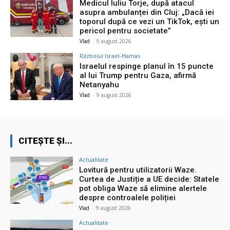
Medicul Iuliu Torje, după atacul
asupra ambulanței din Cluj: „Dacă iei
toporul după ce vezi un TikTok, ești un
pericol pentru societate”
Vlad
-
9 august 2026
Războiul Israel-Hamas
Israelul respinge planul în 15 puncte
al lui Trump pentru Gaza, afirmă
Netanyahu
Vlad
-
9 august 2026
CITEȘTE ȘI...
Actualitate
Lovitură pentru utilizatorii Waze.
Curtea de Justiție a UE decide: Statele
pot obliga Waze să elimine alertele
despre controalele poliției
Vlad
-
9 august 2026
Actualitate