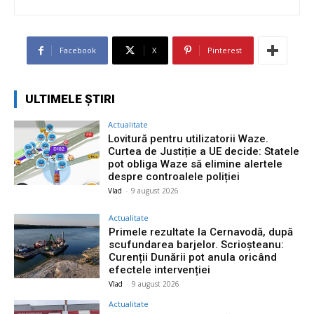
Facebook
X
Pinterest
ULTIMELE ȘTIRI
Actualitate
Lovitură pentru utilizatorii Waze.
Curtea de Justiție a UE decide: Statele
pot obliga Waze să elimine alertele
despre controalele poliției
Vlad
-
9 august 2026
Actualitate
Primele rezultate la Cernavodă, după
scufundarea barjelor. Scrioșteanu:
Curenții Dunării pot anula oricând
efectele intervenției
Vlad
-
9 august 2026
Actualitate