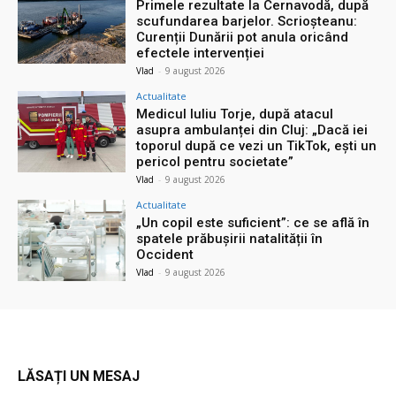
Primele rezultate la Cernavodă, după
scufundarea barjelor. Scrioșteanu:
Curenții Dunării pot anula oricând
efectele intervenției
Vlad
-
9 august 2026
Actualitate
Medicul Iuliu Torje, după atacul
asupra ambulanței din Cluj: „Dacă iei
toporul după ce vezi un TikTok, ești un
pericol pentru societate”
Vlad
-
9 august 2026
Actualitate
„Un copil este suficient”: ce se află în
spatele prăbușirii natalității în
Occident
Vlad
-
9 august 2026
LĂSAȚI UN MESAJ