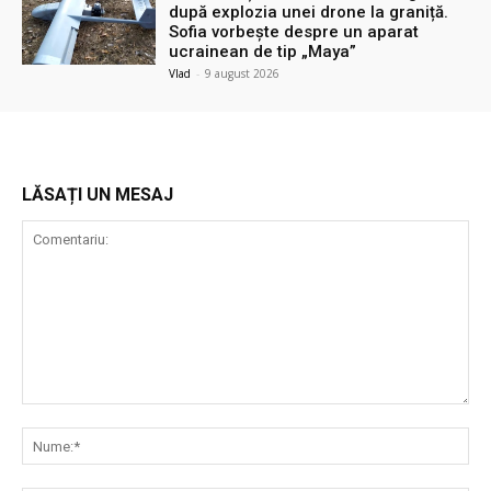
după explozia unei drone la graniță.
Sofia vorbește despre un aparat
ucrainean de tip „Maya”
Vlad
-
9 august 2026
LĂSAȚI UN MESAJ
Comentariu:
Nu