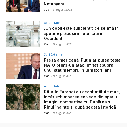
Netanyahu
Vlad
-
9 august 2026
Actualitate
„Un copil este suficient”: ce se află în
spatele prăbușirii natalității în
Occident
Vlad
-
9 august 2026
Știri Externe
Presa americană: Putin ar putea testa
NATO printr-un atac limitat asupra
unui stat membru în următorii ani
Vlad
-
9 august 2026
Actualitate
Râurile Europei au secat atât de mult,
încât schimbarea se vede din spațiu.
Imagini compartive cu Dunărea și
Rinul înainte și după seceta istorică
Vlad
-
9 august 2026