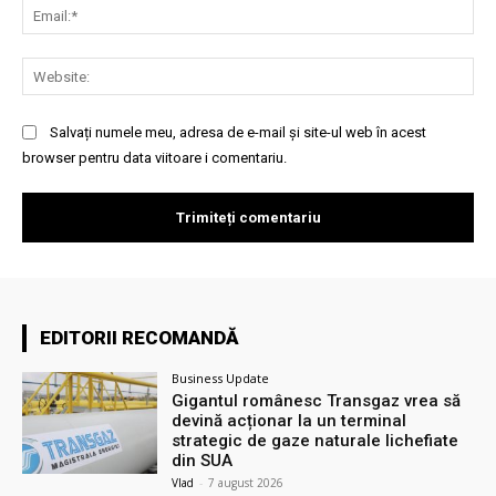
Ema
Web
Salvați numele meu, adresa de e-mail și site-ul web în acest
browser pentru data viitoare i comentariu.
EDITORII RECOMANDĂ
Business Update
Gigantul românesc Transgaz vrea să
devină acționar la un terminal
strategic de gaze naturale lichefiate
din SUA
Vlad
-
7 august 2026