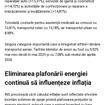
reparațiile auto (+15,31%), serviciile de igienă și cosmetică
(+14,72%) și activitățile de confecționare și reparare a
îmbrăcămintei și încălțămintei (+14,81%).
Totodată, costurile pentru asistență medicală au crescut cu
12,81%, transportul rutier cu 13,18%, iar transportul urban cu
8,98%.
Singura categorie importantă care a înregistrat ieftiniri rămâne
transportul aerian. Tarifele biletelor de avion au fost cu 9,92%
mai mici decât în mai 2025 și cu 7,08% sub nivelul din aprilie
2026.
Eliminarea plafonării energiei
continuă să influențeze inflația
INS precizează că în calculul inflației sunt reflectate efectele
încetării schemei de sprijin privind plafonarea prețurilor la
energia electrică, măsură care a expirat începând cu luna