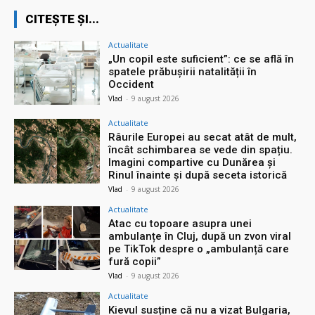
CITEȘTE ȘI...
Actualitate
„Un copil este suficient”: ce se află în
spatele prăbușirii natalității în
Occident
Vlad
-
9 august 2026
Actualitate
Râurile Europei au secat atât de mult,
încât schimbarea se vede din spațiu.
Imagini compartive cu Dunărea și
Rinul înainte și după seceta istorică
Vlad
-
9 august 2026
Actualitate
Atac cu topoare asupra unei
ambulanțe în Cluj, după un zvon viral
pe TikTok despre o „ambulanță care
fură copii”
Vlad
-
9 august 2026
Actualitate
Kievul susține că nu a vizat Bulgaria,