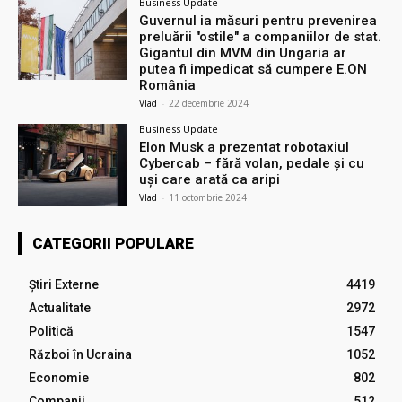
Business Update
Guvernul ia măsuri pentru prevenirea
preluării ″ostile″ a companiilor de stat.
Gigantul din MVM din Ungaria ar
putea fi impedicat să cumpere E.ON
România
Vlad
-
22 decembrie 2024
Business Update
Elon Musk a prezentat robotaxiul
Cyberсab – fără volan, pedale și cu
uși care arată ca aripi
Vlad
-
11 octombrie 2024
CATEGORII POPULARE
Știri Externe
4419
Actualitate
2972
Politică
1547
Război în Ucraina
1052
Economie
802
Companii
512