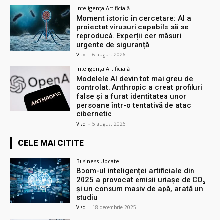
Inteligența Artificială
Moment istoric în cercetare: AI a
proiectat virusuri capabile să se
reproducă. Experții cer măsuri
urgente de siguranță
Vlad
-
6 august 2026
Inteligența Artificială
Modelele AI devin tot mai greu de
controlat. Anthropic a creat profiluri
false și a furat identitatea unor
persoane într-o tentativă de atac
cibernetic
Vlad
-
5 august 2026
CELE MAI CITITE
Business Update
Boom-ul inteligenței artificiale din
2025 a provocat emisii uriașe de CO₂
și un consum masiv de apă, arată un
studiu
Vlad
-
18 decembrie 2025