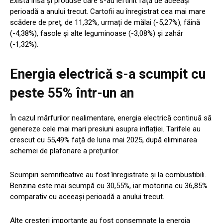
Există însă și produse care s-au ieftinit față de aceeași
perioadă a anului trecut. Cartofii au înregistrat cea mai mare
scădere de preț, de 11,32%, urmați de mălai (-5,27%), făină
(-4,38%), fasole și alte leguminoase (-3,08%) și zahăr
(-1,32%).
Energia electrică s-a scumpit cu
peste 55% într-un an
În cazul mărfurilor nealimentare, energia electrică continuă să
genereze cele mai mari presiuni asupra inflației. Tarifele au
crescut cu 55,49% față de luna mai 2025, după eliminarea
schemei de plafonare a prețurilor.
Scumpiri semnificative au fost înregistrate și la combustibili.
Benzina este mai scumpă cu 30,55%, iar motorina cu 36,85%
comparativ cu aceeași perioadă a anului trecut.
Alte creșteri importante au fost consemnate la energia