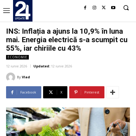
INS: Inflația a ajuns la 10,9% în luna
mai. Energia electrică s-a scumpit cu
55%, iar chiriile cu 43%
ECONOMIE
12 iunie 2026
Updated:
12 iunie 2026
By
Vlad
Facebook
X
Pinterest