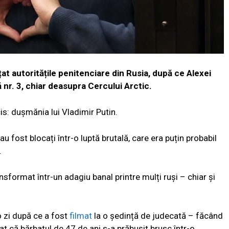
țat autoritățile penitenciare din Rusia, după ce Alexei
ă nr. 3, chiar deasupra Cercului Arctic.
ucis: dușmănia lui Vladimir Putin.
 au fost blocați într-o luptă brutală, care era puțin probabil
.
ormat într-un adagiu banal printre mulți ruși – chiar și
o zi după ce a fost
filmat
la o ședință de judecată – făcând
at că bărbatul de 47 de ani s-a prăbușit brusc într-o