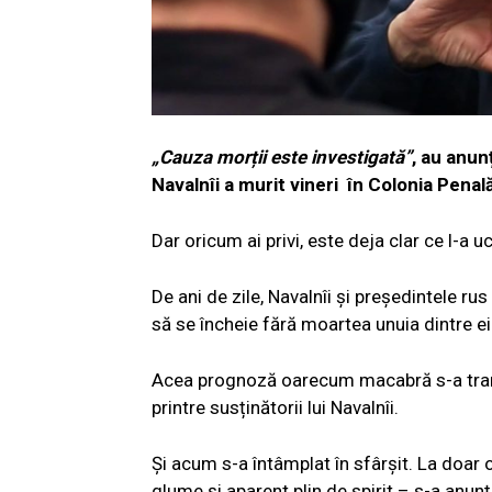
„Cauza morții este investigată”
, au anun
Navalnîi a murit vineri în Colonia Penal
Dar oricum ai privi, este deja clar ce l-a 
De ani de zile, Navalnîi și președintele rus
să se încheie fără moartea unuia dintre ei
Acea prognoză oarecum macabră s-a transf
printre susținătorii lui Navalnîi.
Și acum s-a întâmplat în sfârșit. La doar 
glume și aparent plin de spirit – s-a anunț