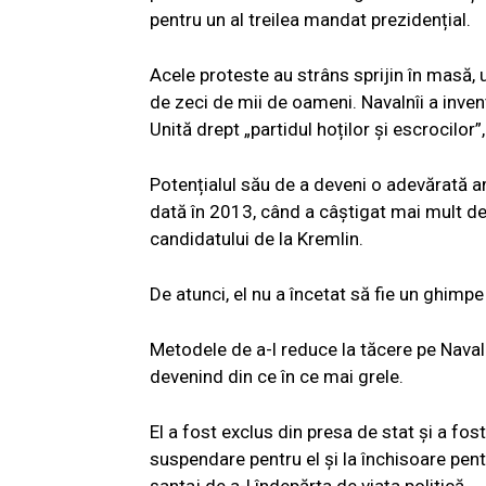
pentru un al treilea mandat prezidențial.
Acele proteste au strâns sprijin în masă,
de zeci de mii de oameni. Navalnîi a inve
Unită drept „partidul hoților și escrocilor”
Potențialul său de a deveni o adevărată am
dată în 2013, când a câștigat mai mult de
candidatului de la Kremlin.
De atunci, el nu a încetat să fie un ghimpe
Metodele de a-l reduce la tăcere pe Navalnî
devenind din ce în ce mai grele.
El a fost exclus din presa de stat și a fo
suspendare pentru el și la închisoare pent
șantaj de a-l îndepărta de viața politică.