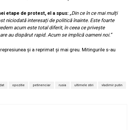
ei etape de protest, el a spus:
„Din ce în ce mai mulți
st niciodată interesați de politică înainte. Este foarte
edem acum este total diferit, în ceea ce privește
are au dispărut rapid. Acum se implică oameni noi.”
t represiunea și a reprimat și mai greu. Mitingurile s-au
dat
opozitie
petinenciar
rusia
ultimele stiri
vladimir putin