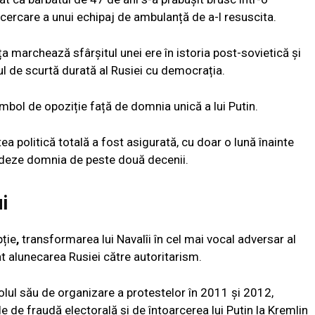
încercare a unui echipaj de ambulanță de a-l resuscita.
a marchează sfârșitul unei ere în istoria post-sovietică și
ul de scurtă durată al Rusiei cu democrația.
simbol de opoziție față de domnia unică a lui Putin.
tatea politică totală a fost asigurată, cu doar o lună înainte
lideze domnia de peste două decenii.
i
pție
,
transformarea lui Navalîi în cel mai vocal adversar al
at alunecarea Rusiei către autoritarism.
rolul său de organizare a protestelor în 2011 și 2012,
le de fraudă electorală și de întoarcerea lui Putin la Kremlin