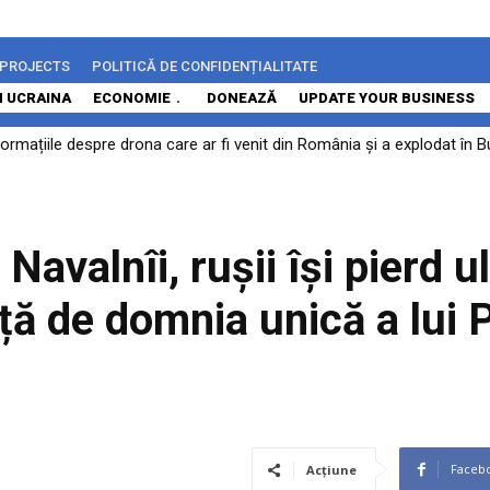
 PROJECTS
POLITICĂ DE CONFIDENȚIALITATE
N UCRAINA
ECONOMIE
DONEAZĂ
UPDATE YOUR BUSINESS
rmațiile despre drona care ar fi venit din România și a explodat în Bu
urniza Ucrainei rachete Patriot în fiecare lună
.
Navalnîi, rușii își pierd u
ță de domnia unică a lui 
Faceb
Acțiune