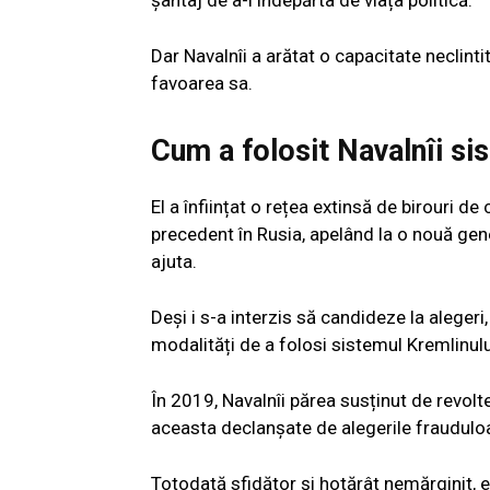
Dar Navalnîi a arătat o capacitate neclint
favoarea sa.
Cum a folosit Navalnîi s
El a înființat o rețea extinsă de birouri d
precedent în Rusia, apelând la o nouă gener
ajuta.
Deși i s-a interzis să candideze la alegeri
modalități de a folosi sistemul Kremlinulu
În 2019, Navalnîi părea susținut de revolt
aceasta declanșate de alegerile frauduloa
Totodată sfidător și hotărât nemărginit, e