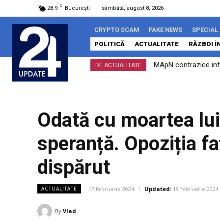
C
28.9
București
sâmbătă, august 8, 2026
CRYPTO SCAM
FAKE NEWS
SPECIAL
POLITICĂ
ACTUALITATE
RĂZBOI Î
MApN contrazice info
Zelenski: SUA va f
DE ACTUALITATE
încălcare a spațiului..
Odată cu moartea lui 
speranță. Opoziția fa
dispărut
17 februarie 2024
Updated:
18 februarie 2024
ACTUALITATE
By
Vlad