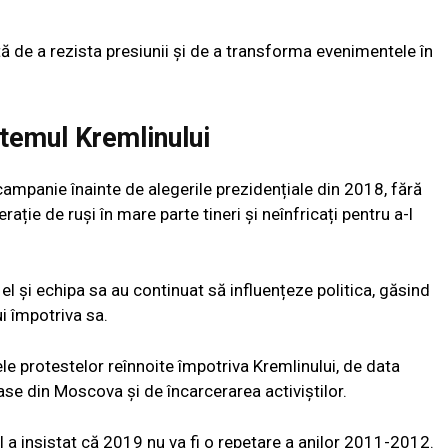
ită de a rezista presiunii și de a transforma evenimentele în
istemul Kremlinului
e campanie înainte de alegerile prezidențiale din 2018, fără
ație de ruși în mare parte tineri și neînfricați pentru a-l
, el și echipa sa au continuat să influențeze politica, găsind
i împotriva sa.
ele protestelor reînnoite împotriva Kremlinului, de data
se din Moscova și de încarcerarea activiștilor.
l a insistat că 2019 nu va fi o repetare a anilor 2011-2012.