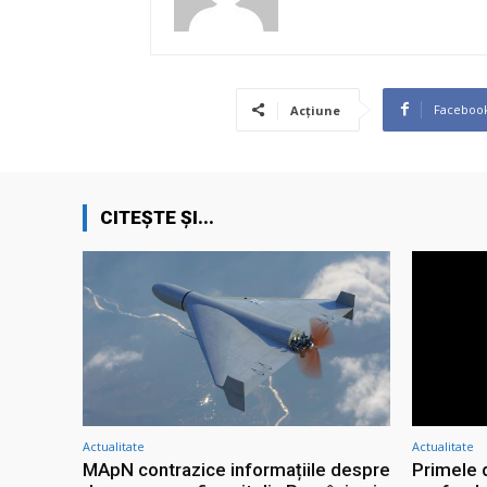
Faceboo
Acțiune
CITEȘTE ȘI...
Actualitate
Actualitate
MApN contrazice informațiile despre
Primele 