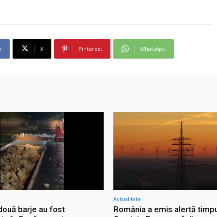
k
X
Pinterest
WhatsApp
Actualitate
două barje au fost
România a emis alertă timpu