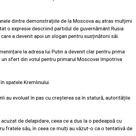
 unele dintre demonstrațiile de la Moscova au atras mulțimi
ntat o expresie descriind partidul de guvernământ Rusia
, care a devenit apoi un slogan pentru susținătorii săi.
enințare la adresa lui Putin a devenit clar pentru prima
 un sfert din votul pentru primarul Moscovei împotriva
 în spatele Kremlinului.
i au evoluat în pas cu creșterea sa în statură, autoritățile
st acuzat de delapidare, ceea ce a dus la o pedeapsă cu
ru fratele său, în ceea ce mulți au văzut-o ca o tentativă de