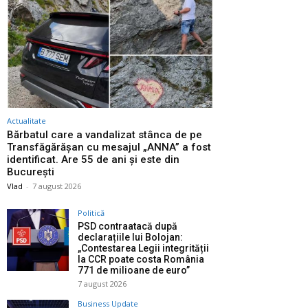
Actualitate
Bărbatul care a vandalizat stânca de pe
Transfăgărășan cu mesajul „ANNA” a fost
identificat. Are 55 de ani și este din
București
Vlad
-
7 august 2026
Politică
PSD contraatacă după
declarațiile lui Bolojan:
„Contestarea Legii integrității
la CCR poate costa România
771 de milioane de euro”
7 august 2026
Business Update