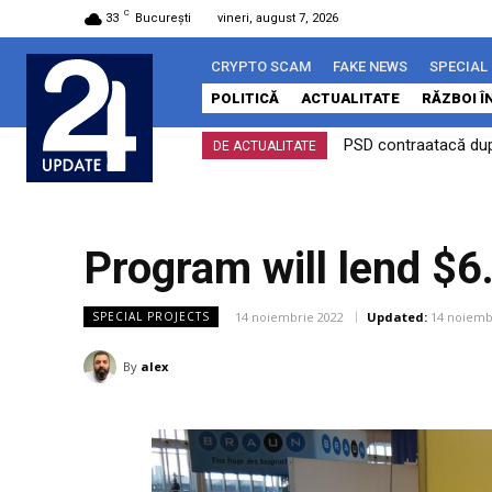
C
33
București
vineri, august 7, 2026
CRYPTO SCAM
FAKE NEWS
SPECIAL
POLITICĂ
ACTUALITATE
RĂZBOI Î
PSD contraatacă după
DE ACTUALITATE
Program will lend $6
14 noiembrie 2022
Updated:
14 noiemb
SPECIAL PROJECTS
By
alex