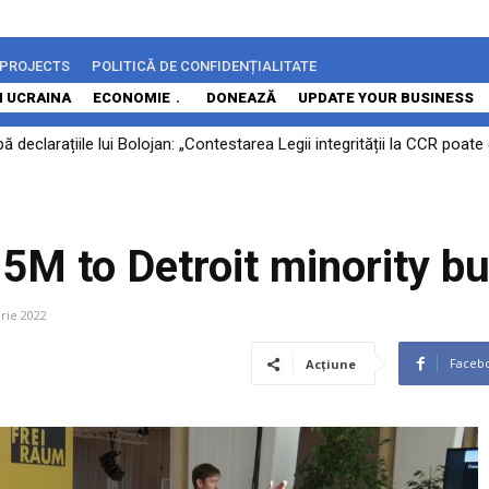
 PROJECTS
POLITICĂ DE CONFIDENȚIALITATE
N UCRAINA
ECONOMIE
DONEAZĂ
UPDATE YOUR BUSINESS
 declarațiile lui Bolojan: „Contestarea Legii integrității la CCR poa
.5M to Detroit minority b
rie 2022
Faceb
Acțiune