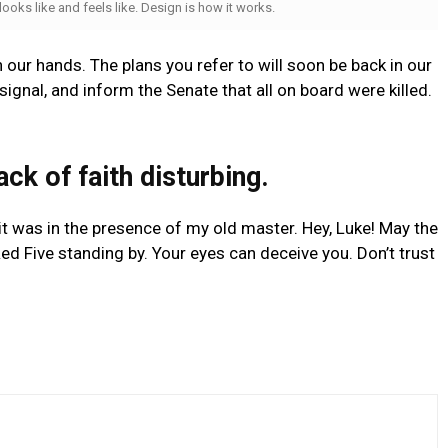
 looks like and feels like. Design is how it works.
n our hands. The plans you refer to will soon be back in our
ignal, and inform the Senate that all on board were killed.
lack of faith disturbing.
t it was in the presence of my old master. Hey, Luke! May the
ed Five standing by. Your eyes can deceive you. Don’t trust