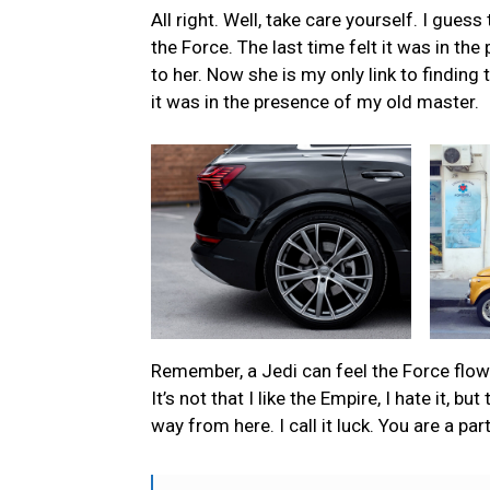
All right. Well, take care yourself. I gues
the Force. The last time felt it was in th
to her. Now she is my only link to finding 
it was in the presence of my old master.
Remember, a Jedi can feel the Force flowin
It’s not that I like the Empire, I hate it, bu
way from here. I call it luck. You are a par