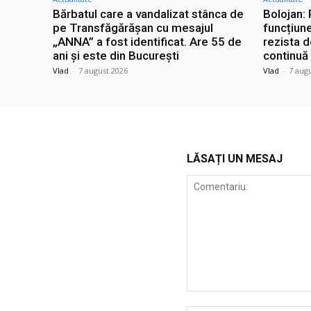
Bărbatul care a vandalizat stânca de
Bolojan:
pe Transfăgărășan cu mesajul
funcțiun
„ANNA” a fost identificat. Are 55 de
rezista 
ani și este din București
continuă
Vlad
-
7 august 2026
Vlad
-
7 aug
LĂSAȚI UN MESAJ
Comentariu: