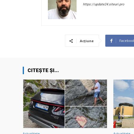
https://update24.siteuri.pro
Faceboo
Acțiune
CITEȘTE ȘI...
Actualitate
Actualitate