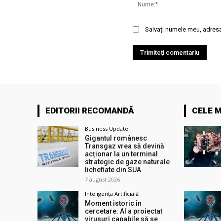
Salvați numele meu, adresa 
EDITORII RECOMANDĂ
CELE M
Business Update
Gigantul românesc
Transgaz vrea să devină
acționar la un terminal
strategic de gaze naturale
lichefiate din SUA
7 august 2026
Inteligența Artificială
Moment istoric în
cercetare: AI a proiectat
virusuri capabile să se