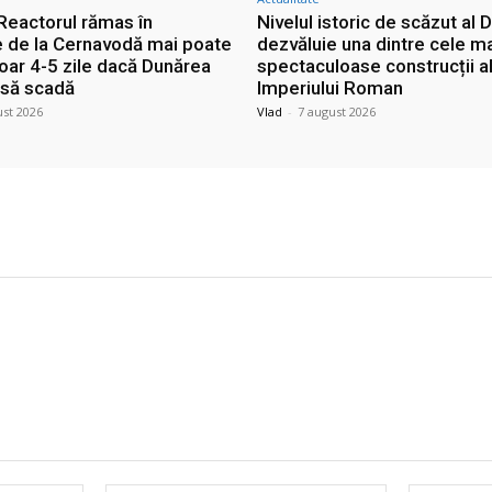
 Reactorul rămas în
Nivelul istoric de scăzut al D
e de la Cernavodă mai poate
dezvăluie una dintre cele m
doar 4-5 zile dacă Dunărea
spectaculoase construcții a
 să scadă
Imperiului Roman
ust 2026
Vlad
-
7 august 2026