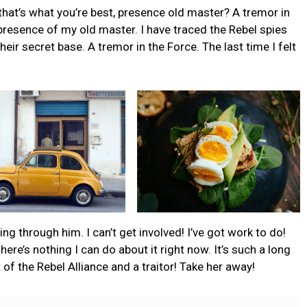
s that’s what you’re best, presence old master? A tremor in
e presence of my old master. I have traced the Rebel spies
their secret base. A tremor in the Force. The last time I felt
g through him. I can’t get involved! I’ve got work to do!
t there’s nothing I can do about it right now. It’s such a long
t of the Rebel Alliance and a traitor! Take her away!