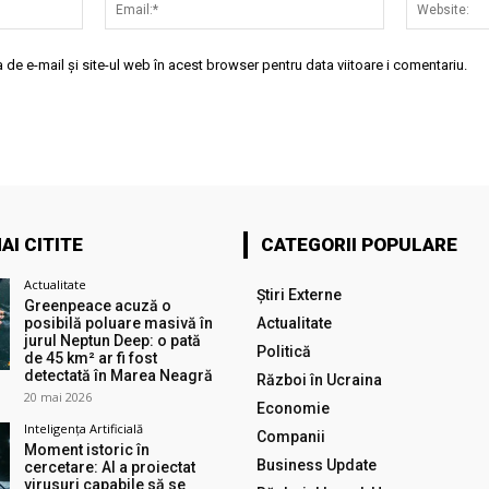
Nume:*
Email:*
de e-mail și site-ul web în acest browser pentru data viitoare i comentariu.
AI CITITE
CATEGORII POPULARE
Actualitate
Știri Externe
Greenpeace acuză o
posibilă poluare masivă în
Actualitate
jurul Neptun Deep: o pată
Politică
de 45 km² ar fi fost
detectată în Marea Neagră
Război în Ucraina
20 mai 2026
Economie
Inteligența Artificială
Companii
Moment istoric în
Business Update
cercetare: AI a proiectat
virusuri capabile să se