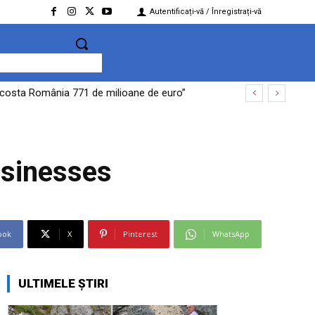
Autentificați-vă / Înregistrați-vă
te costa România 771 de milioane de euro”
usinesses
ook
X
Pinterest
WhatsApp
ULTIMELE ȘTIRI