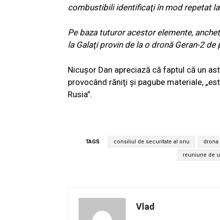
combustibili identificaţi în mod repetat l
Pe baza tuturor acestor elemente, anche
la Galaţi provin de la o dronă Geran-2 de
Nicuşor Dan apreciază că faptul că un astf
provocând răniţi şi pagube materiale, „est
Rusia”.
TAGS
consiliul de securitate al onu
drona
reuniune de u
Vlad