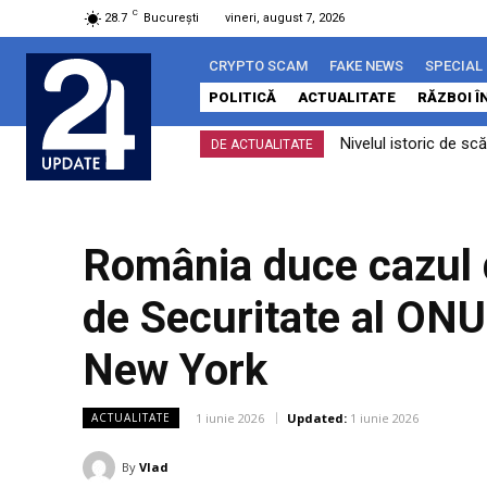
C
28.7
București
vineri, august 7, 2026
CRYPTO SCAM
FAKE NEWS
SPECIAL
POLITICĂ
ACTUALITATE
RĂZBOI Î
Nivelul istoric de sc
Bolojan, înaintea 
DE ACTUALITATE
România duce cazul dr
de Securitate al ONU
New York
1 iunie 2026
Updated:
1 iunie 2026
ACTUALITATE
By
Vlad