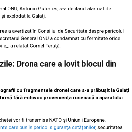
neral ONU, Antonio Guterres, s-a declarat alarmat de
 şi explodat la Galaţi.
res a avertizat în Consiliul de Securitate despre pericolul
 Secretarul General ONU a condamnat cu fermitate orice
vile„. a relatat Cornel Feruţă.
ile: Drona care a lovit blocul din
ografii cu fragmentele dronei care s-a prăbușit la Galați
onfirmă fără echivoc proveniența rusească a aparatului
nchetei vor fi transmise NATO și Uniunii Europene,
nte care pun în pericol siguranța cetățenilor
, securitatea