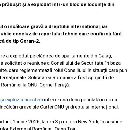
prăbușit și a explodat într-un bloc de locuințe din
 o încălcare gravă a dreptului internațional, iar
blic concluziile raportului tehnic care confirmă fără
că de tip Geran-2.
re a explodat pe clădirea de apartamente din Galaţi,
 solicitat o reuniune a Consiliului de Securitate, în baza
nite, care reglementează rolul Consiliului în situaţii care pun
nternaţionale. Solicitarea României a fost sprijinită de
l României la ONU, Cornel Feruţă.
 şi explozia acesteia
într-o zonă dens populată în urma
încălcări grave ale Cartei ONU şi dreptului internaţional.
i luni, 1 iunie 2026, la ora 3 p.m. ora New York, în sesiune
erilor Externe al României, Oana Ţoiu.