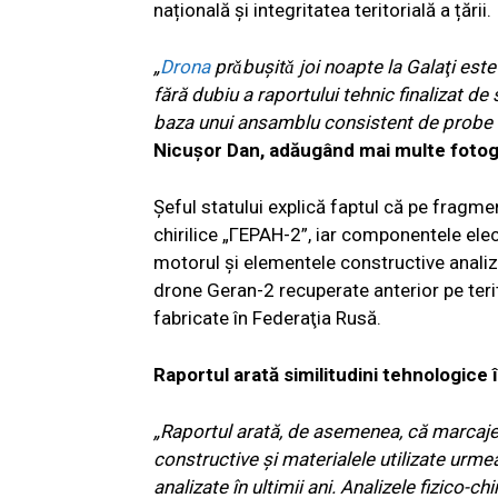
națională și integritatea teritorială a țării.
„
Drona
pr
ǎbu
şit
ǎ joi noapte la Gala
ţi est
f
ăr
ă dubiu a raportului tehnic finalizat de 
baza unui ansamblu consistent de probe 
Nicuşor Dan, adăugând mai multe fotogr
Şeful statului explică faptul că pe fragmen
chirilice „ГЕРАН-2”, iar componentele el
motorul şi elementele constructive analizat
drone Geran-2 recuperate anterior pe terit
fabricate în Federaţia Rusă.
Raportul arată similitudini tehnologice 
„Raportul arată, de asemenea, că marcajele 
constructive şi materialele utilizate urme
analizate în ultimii ani. Analizele fizico-