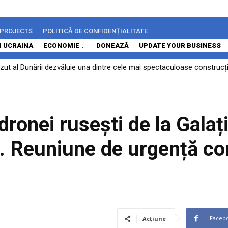
 PROJECTS
POLITICĂ DE CONFIDENȚIALITATE
N UCRAINA
ECONOMIE
DONEAZĂ
UPDATE YOUR BUSINESS
ăzut al Dunării dezvăluie una dintre cele mai spectaculoase construcți
evaluării Moody’s: „Alianța de facto PSD-AUR a blocat reformele și a
onei rusești de la Galați 
. Reuniune de urgență co
Faceb
Acțiune