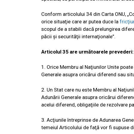
Conform articolului 34 din Carta ONU, „Co
orice situaţie care ar putea duce la
fricţi
scopul de a stabili dacă prelungirea difer
păcii şi securităţii internaţionale”.
Articolul 35 are următoarele prevederi:
1. Orice Membru al Naţiunilor Unite poate 
Generale asupra oricărui diferend sau situ
2. Un Stat care nu este Membru al Naţiunil
Adunării Generale asupra oricărui diferend 
acelui diferend, obligaţiile de rezolvare 
3. Acţiunile întreprinse de Adunarea Gener
temeiul Articolului de faţă vor fi supuse di