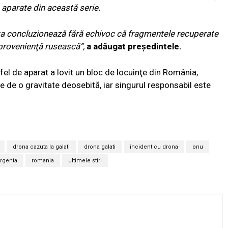
a aparate din această serie.
ta concluzionează fără echivoc că fragmentele recuperate
 provenienţă rusească”,
a adăugat preşedintele.
el de aparat a lovit un bloc de locuinţe din România,
e de o gravitate deosebită, iar singurul responsabil este
drona cazuta la galati
drona galati
incident cu drona
onu
rgenta
romania
ultimele stiri