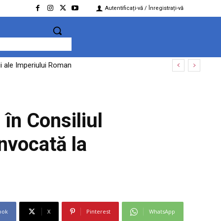
Autentificați-vă / Înregistrați-vă
i ale Imperiului Roman
 creat riscuri pentru economia României”
în Consiliul
nvocată la
ook
X
Pinterest
WhatsApp