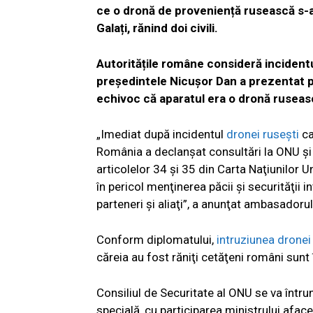
ce o dronă de proveniență rusească s-a 
Galați, rănind doi civili.
Autoritățile române consideră incidentul
președintele Nicușor Dan a prezentat pu
echivoc că aparatul era o dronă ruseas
„Imediat după incidentul
dronei ruseşti
ca
România a declanşat consultări la ONU şi a
articolelor 34 şi 35 din Carta Naţiunilor U
în pericol menţinerea păcii şi securităţii i
parteneri şi aliaţi”, a anunţat ambasadoru
Conform diplomatului,
intruziunea dronei
căreia au fost răniţi cetăţeni români sunt 
Consiliul de Securitate al ONU se va întrun
specială, cu participarea ministrului afac