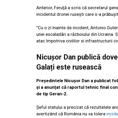
Anterior, Feruţă a scris că secretarul ge
incidentul dronei ruseşti care s-a prăbuşit
”Cu o zi înainte de incident, Antonio Guter
unei escaladări a războiului din Ucraina.
atac împotriva civililor si infrastructurii ci
Nicușor Dan publică dovez
Galați este rusească
Președintele Nicușor Dan a publicat fot
și a anunțat că raportul tehnic final c
de tip Geran-2.
Șeful statului a precizat că rezultatele a
avertizând că România nu va tolera
incide