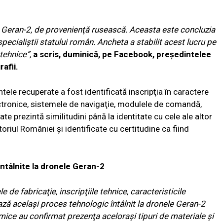
e Geran-2, de provenien
ţă ruseasc
ă. Aceasta este concluzia
speciali
ştii statului rom
ân. Ancheta a stabilit acest lucru pe
tehnice
”,
a scris, duminică, pe Facebook, preşedintelee
afii.
tele recuperate a fost identificată inscripţia în caractere
ectronice, sistemele de navigaţie, modulele de comandă,
e prezintă similitudini până la identitate cu cele ale altor
oriul României şi identificate cu certitudine ca fiind
întâlnite la dronele Geran-2
de fabricaţie, inscripţiile tehnice, caracteristicile
ază acelaşi proces tehnologic întâlnit la dronele Geran-2
chimice au confirmat prezenţa aceloraşi tipuri de materiale şi