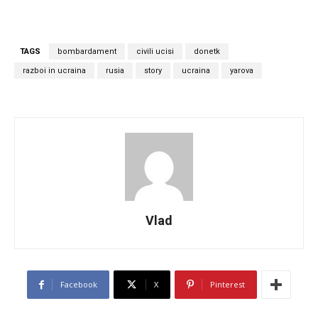
TAGS
bombardament
civili ucisi
donetk
razboi in ucraina
rusia
story
ucraina
yarova
Vlad
Facebook
X
Pinterest