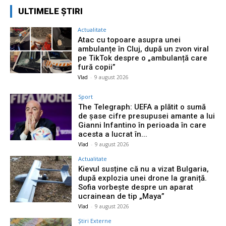
ULTIMELE ȘTIRI
Actualitate
Atac cu topoare asupra unei
ambulanțe în Cluj, după un zvon viral
pe TikTok despre o „ambulanță care
fură copii”
Vlad
-
9 august 2026
Sport
The Telegraph: UEFA a plătit o sumă
de șase cifre presupusei amante a lui
Gianni Infantino în perioada în care
acesta a lucrat în...
Vlad
-
9 august 2026
Actualitate
Kievul susține că nu a vizat Bulgaria,
după explozia unei drone la graniță.
Sofia vorbește despre un aparat
ucrainean de tip „Maya”
Vlad
-
9 august 2026
Știri Externe