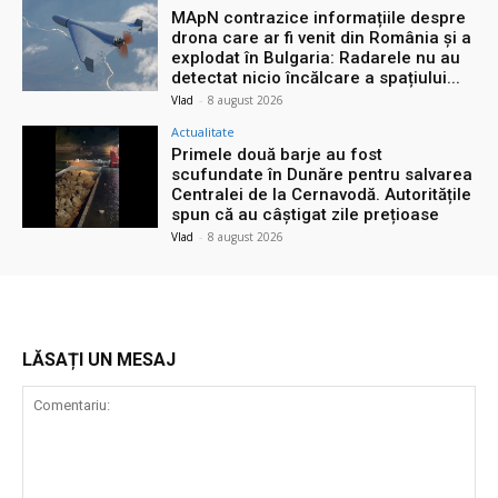
MApN contrazice informațiile despre
drona care ar fi venit din România și a
explodat în Bulgaria: Radarele nu au
detectat nicio încălcare a spațiului...
Vlad
-
8 august 2026
Actualitate
Primele două barje au fost
scufundate în Dunăre pentru salvarea
Centralei de la Cernavodă. Autoritățile
spun că au câștigat zile prețioase
Vlad
-
8 august 2026
LĂSAȚI UN MESAJ