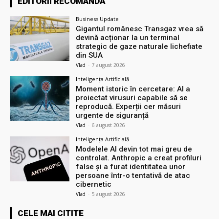
EDITORII RECOMANDĂ
Business Update
Gigantul românesc Transgaz vrea să
devină acționar la un terminal
strategic de gaze naturale lichefiate
din SUA
Vlad
-
7 august 2026
Inteligența Artificială
Moment istoric în cercetare: AI a
proiectat virusuri capabile să se
reproducă. Experții cer măsuri
urgente de siguranță
Vlad
-
6 august 2026
Inteligența Artificială
Modelele AI devin tot mai greu de
controlat. Anthropic a creat profiluri
false și a furat identitatea unor
persoane într-o tentativă de atac
cibernetic
Vlad
-
5 august 2026
CELE MAI CITITE