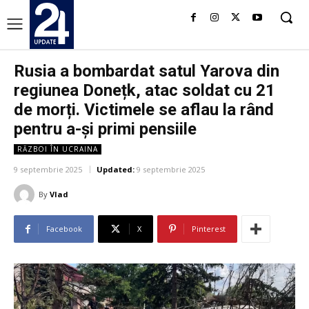
Rusia a bombardat satul Yarova din
regiunea Donețk, atac soldat cu 21
de morți. Victimele se aflau la rând
pentru a-și primi pensiile
RĂZBOI ÎN UCRAINA
9 septembrie 2025
Updated:
9 septembrie 2025
By
Vlad
Facebook
X
Pinterest