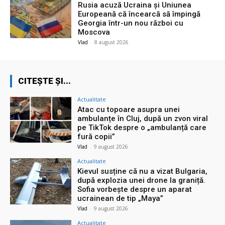
Rusia acuză Ucraina și Uniunea
Europeană că încearcă să împingă
Georgia într-un nou război cu
Moscova
Vlad
-
8 august 2026
CITEȘTE ȘI...
Actualitate
Atac cu topoare asupra unei
ambulanțe în Cluj, după un zvon viral
pe TikTok despre o „ambulanță care
fură copii”
Vlad
-
9 august 2026
Actualitate
Kievul susține că nu a vizat Bulgaria,
după explozia unei drone la graniță.
Sofia vorbește despre un aparat
ucrainean de tip „Maya”
Vlad
-
9 august 2026
Actualitate