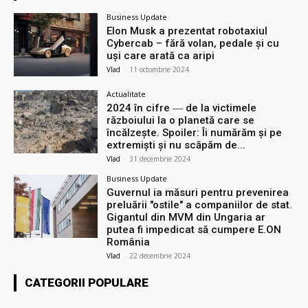
Business Update
Elon Musk a prezentat robotaxiul
Cyberсab – fără volan, pedale și cu
uși care arată ca aripi
Vlad
-
11 octombrie 2024
Actualitate
2024 în cifre ― de la victimele
războiului la o planetă care se
încălzește. Spoiler: Îi numărăm și pe
extremiști și nu scăpăm de...
Vlad
-
31 decembrie 2024
Business Update
Guvernul ia măsuri pentru prevenirea
preluării ″ostile″ a companiilor de stat.
Gigantul din MVM din Ungaria ar
putea fi impedicat să cumpere E.ON
România
Vlad
-
22 decembrie 2024
CATEGORII POPULARE