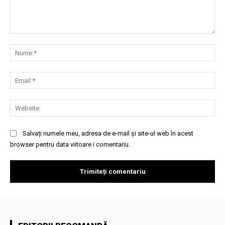
Comentariu:
Nu
Ema
Web
Salvați numele meu, adresa de e-mail și site-ul web în acest
browser pentru data viitoare i comentariu.