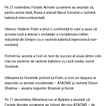
Pe 21 noiembrie, Forțele Armate ucrainene au anunțat că,
pentru prima dată, Rusia a atacat Niprul folosind o rachetă
balistică intercontinentală.
Ulterior, Vladimir Putin a ținut o conferință în care a spus că
armata rusă a atacat o instalație a complexului militar-
industrial din Dnepro cu o rachetă balistică hipersonică non-
nucleară.
Potrivit lui, acesta a fost un test de succes al unuia dintre cele
mai noi sisteme de rachete balistice cu rază medie, numit
Oreshnik.
Utilizarea lui Oreshnik, potrivit lui Putin, a fost un răspuns la
atacurile cu armele occidentale – ATACMS și rachete Storm
Shadow – asupra regiunilor Bryansk și Kursk.
Pe 11 decembrie, Ministerul rus al Apărării a anunțat că
Forțele Armate ucrainene au folosit din nou ATACMS – de