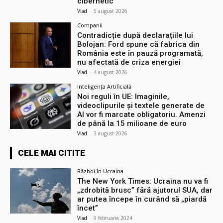
cibernetic
Vlad
-
5 august 2026
Companii
Contradicție după declarațiile lui
Bolojan: Ford spune că fabrica din
România este în pauză programată,
nu afectată de criza energiei
Vlad
-
4 august 2026
Inteligența Artificială
Noi reguli în UE: Imaginile,
videoclipurile și textele generate de
AI vor fi marcate obligatoriu. Amenzi
de până la 15 milioane de euro
Vlad
-
3 august 2026
CELE MAI CITITE
Război în Ucraina
The New York Times: Ucraina nu va fi
„zdrobită brusc” fără ajutorul SUA, dar
ar putea începe în curând să „piardă
încet”
Vlad
-
9 februarie 2024