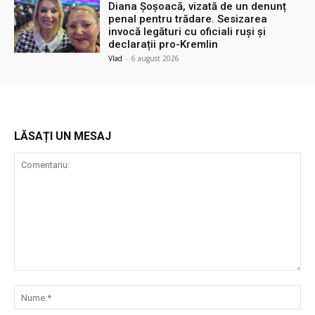
Diana Șoșoacă, vizată de un denunț
penal pentru trădare. Sesizarea
invocă legături cu oficiali ruși și
declarații pro-Kremlin
Vlad
-
6 august 2026
LĂSAȚI UN MESAJ
Comentariu:
Nu