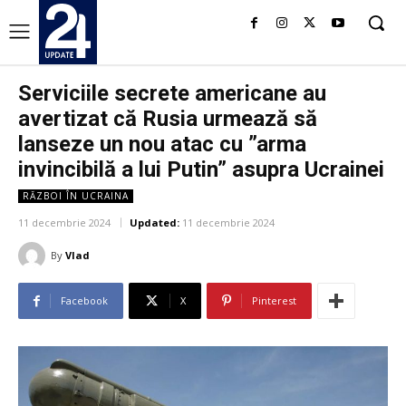
Serviciile secrete americane au
avertizat că Rusia urmează să
lanseze un nou atac cu ”arma
invincibilă a lui Putin” asupra Ucrainei
RĂZBOI ÎN UCRAINA
11 decembrie 2024
Updated:
11 decembrie 2024
By
Vlad
Facebook
X
Pinterest