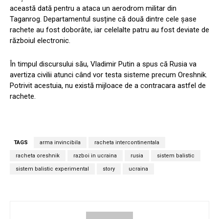
această dată pentru a ataca un aerodrom militar din
Taganrog. Departamentul susține că două dintre cele șase
rachete au fost doborâte, iar celelalte patru au fost deviate de
războiul electronic.
În timpul discursului său, Vladimir Putin a spus că Rusia va
avertiza civilii atunci când vor testa sisteme precum Oreshnik.
Potrivit acestuia, nu există mijloace de a contracara astfel de
rachete.
TAGS
arma invincibila
racheta intercontinentala
racheta oreshnik
razboi in ucraina
rusia
sistem balistic
sistem balistic experimental
story
ucraina