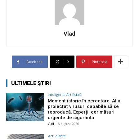
Vlad
Facebook
X
Pinterest
ULTIMELE ȘTIRI
Inteligența Artificială
Moment istoric în cercetare: AI a
proiectat virusuri capabile să se
reproducă. Experții cer măsuri
urgente de siguranță
Vlad
-
6 august 2026
Actualitate