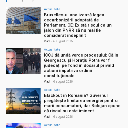
Actualitate
Bruxelles-ul analizează legea
decarbonizării adoptată de
Parlament. CE: Există riscul ca un
jalon din PNRR să nu mai fie
considerat îndeplinit
Vlad
-
6 august 2026
Actualitate
ÎCCJ dă undă verde procesului: Călin
Georgescu și Horațiu Potra vor fi
judecați pe fond în dosarul privind
acțiuni împotriva ordinii
constituționale
Vlad
-
6 august 2026
Actualitate
Blackout în România? Guvernul
pregătește limitarea energiei pentru
marii consumatori, dar Bolojan spune
că riscul nu este iminent
Vlad
-
6 august 2026
Actualitate