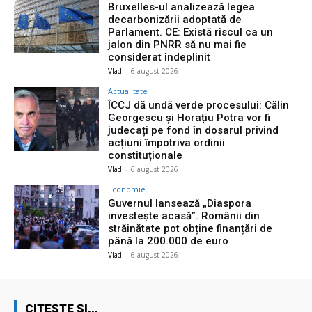
Bruxelles-ul analizează legea
decarbonizării adoptată de
Parlament. CE: Există riscul ca un
jalon din PNRR să nu mai fie
considerat îndeplinit
Vlad
-
6 august 2026
Actualitate
ÎCCJ dă undă verde procesului: Călin
Georgescu și Horațiu Potra vor fi
judecați pe fond în dosarul privind
acțiuni împotriva ordinii
constituționale
Vlad
-
6 august 2026
Economie
Guvernul lansează „Diaspora
investește acasă”. Românii din
străinătate pot obține finanțări de
până la 200.000 de euro
Vlad
-
6 august 2026
CITEȘTE ȘI...