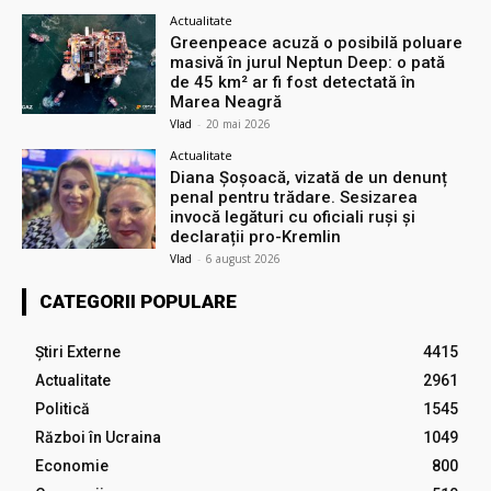
Actualitate
Greenpeace acuză o posibilă poluare
masivă în jurul Neptun Deep: o pată
de 45 km² ar fi fost detectată în
Marea Neagră
Vlad
-
20 mai 2026
Actualitate
Diana Șoșoacă, vizată de un denunț
penal pentru trădare. Sesizarea
invocă legături cu oficiali ruși și
declarații pro-Kremlin
Vlad
-
6 august 2026
CATEGORII POPULARE
Știri Externe
4415
Actualitate
2961
Politică
1545
Război în Ucraina
1049
Economie
800