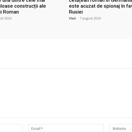
loase construcții ale
este acuzat de spionaj în f
ui Roman
Rusiei
ust 2026
Vlad
-
7 august 2026
Nume:*
Email:*