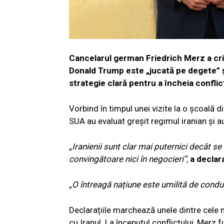
Cancelarul german Friedrich Merz a crit
Donald Trump este „jucată pe degete” și
strategie clară pentru a încheia conflic
Vorbind în timpul unei vizite la o școală 
SUA au evaluat greșit regimul iranian și au 
„Iranienii sunt clar mai puternici decât se
convingătoare nici în negocieri”,
a declar
„O întreagă națiune este umilită de condu
Declarațiile marchează unele dintre cele m
cu Iranul. La începutul conflictului, Merz 