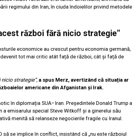
i regimului din Iran, în ciuda îndoielilor privind metodele
acest război fără nicio strategie”
 costurile economice au crescut pentru economia germană,
evenit tot mai critic atât față de război, cât și față de
 nicio strategie”,
a spus Merz, avertizând că situația ar
zboaielor americane din Afganistan și Irak.
otic în diplomația SUA–Iran. Președintele Donald Trump a
an a emisarului special Steve Witkoff și a ginerelui său
ativă menită să relanseze negocierile fragile cu Iranul.
să se implice în conflict, insistând că „nu este războiul