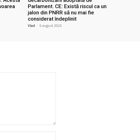
avoarea
Parlament. CE: Există riscul ca un
jalon din PNRR să nu mai fie
considerat îndeplinit
Vlad
-
6 august 2026
Website: