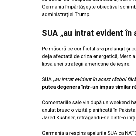
Germania împărtășește obiectivul schimbări
administrației Trump.
SUA „au intrat evident în 
Pe măsură ce conflictul s-a prelungit și
deja afectată de criza energetică, Merz a d
lipsa unei strategii americane de ieșire.
SUA
„au intrat evident în acest război fără
putea degenera într-un impas similar ră
Comentariile sale vin după un weekend ha
anulat brusc o vizită planificată în Pakist
Jared Kushner, retrăgându-se dintr-o iniți
Germania a respins apelurile SUA ca NATO 