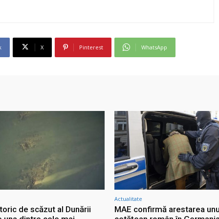
k
X
Pinterest
WhatsApp
Actualitate
storic de scăzut al Dunării
MAE confirmă arestarea unu
 una dintre cele mai
cetățean român în Germania