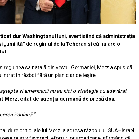
icat dur Washingtonul luni, avertizând că administrația
 „umilită” de regimul de la Teheran și că nu are o
tul.
din regiunea sa natală din vestul Germaniei, Merz a spus că
intrat în război fără un plan clar de ieșire.
 aștepta și americanii nu au nici o strategie cu adevărat
at Merz, citat de agenția germană de presă dpa.
cerea iraniană.”
ai dure critici ale lui Merz la adresa războiului SUA–Israel
fusese relativ favorabil eforturilor americane, afirmând că