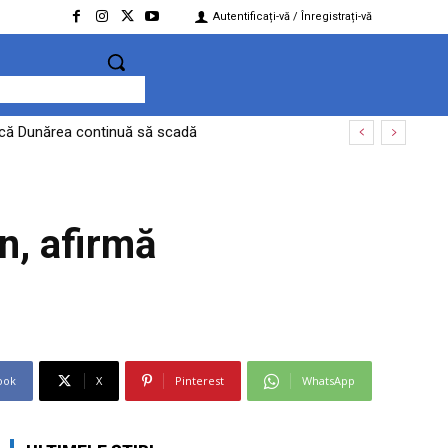
Autentificați-vă / Înregistrați-vă
dacă Dunărea continuă să scadă
ri de granița cu Ucraina
n, afirmă
ook
X
Pinterest
WhatsApp