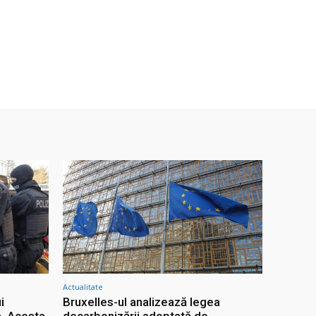
Actualitate
i
Bruxelles-ul analizează legea
. Acesta
decarbonizării adoptată de