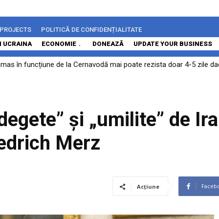
 PROJECTS
POLITICĂ DE CONFIDENȚIALITATE
N UCRAINA
ECONOMIE
DONEAZĂ
UPDATE YOUR BUSINESS
ămas în funcțiune de la Cernavodă mai poate rezista doar 4-5 zile 
dberries a fost atacat – în Ekaterinburg, la peste două mii de kilomet
egete” și „umilite” de Ira
iedrich Merz
Faceb
Acțiune