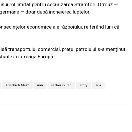
 unui rol limitat pentru securizarea Strâmtorii Ormuz —
 germane — doar după încheierea luptelor.
nsecințelor economice ale războiului, reiterând luni că
ă transportului comercial, prețul petrolului s-a menținut
turile în întreaga Europă.
Friedrich Merz
iran
razboi in iran
story
sua