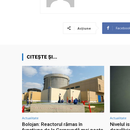
Faceboo
Acțiune
CITEȘTE ȘI...
Actualitate
Actualitate
Bolojan: Reactorul rămas în
Nivelul i
funcțiune de la Cernavodă mai poate
dezvăluie