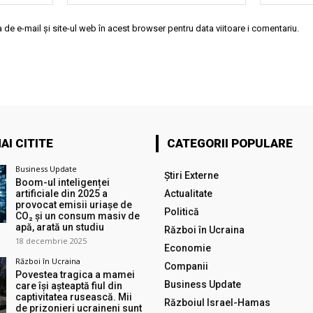
de e-mail și site-ul web în acest browser pentru data viitoare i comentariu.
AI CITITE
CATEGORII POPULARE
Business Update
Știri Externe
Boom-ul inteligenței
artificiale din 2025 a
Actualitate
provocat emisii uriașe de
Politică
CO₂ și un consum masiv de
apă, arată un studiu
Război în Ucraina
18 decembrie 2025
Economie
Război în Ucraina
Companii
Povestea tragica a mamei
Business Update
care își așteaptă fiul din
captivitatea rusească. Mii
Războiul Israel-Hamas
de prizonieri ucraineni sunt