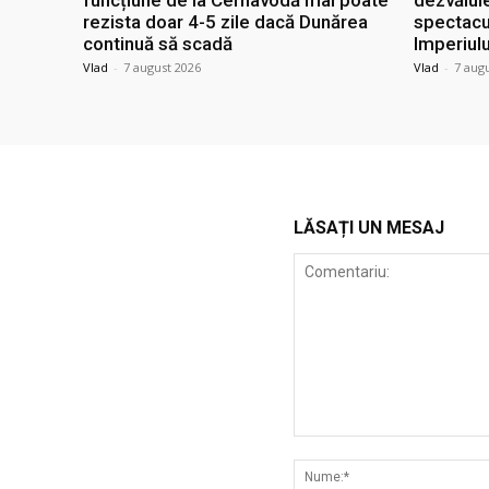
rezista doar 4-5 zile dacă Dunărea
spectacu
continuă să scadă
Imperiul
Vlad
-
7 august 2026
Vlad
-
7 aug
LĂSAȚI UN MESAJ
Comentariu: