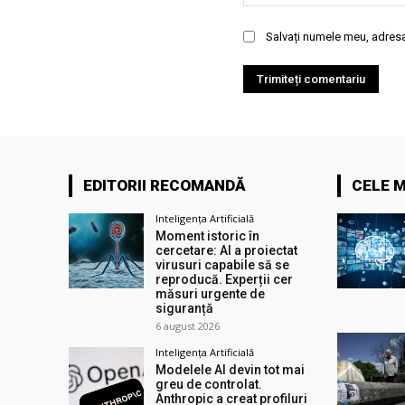
Salvați numele meu, adresa 
EDITORII RECOMANDĂ
CELE M
Inteligența Artificială
Moment istoric în
cercetare: AI a proiectat
virusuri capabile să se
reproducă. Experții cer
măsuri urgente de
siguranță
6 august 2026
Inteligența Artificială
Modelele AI devin tot mai
greu de controlat.
Anthropic a creat profiluri