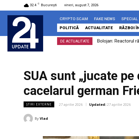
C
32.4
București
vineri, august 7, 2026
CRYPTO SCAM
FAKE NEWS
SPECIAL
POLITICĂ
ACTUALITATE
RĂZBOI Î
Bolojan: Reactorul r
Un alt depozit Wil
DE ACTUALITATE
SUA sunt „jucate pe d
cacelarul german Fr
27 aprilie 2026
Updated:
27 aprilie 2026
ȘTIRI EXTERNE
By
Vlad