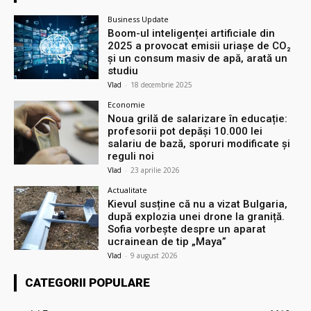
Business Update
Boom-ul inteligenței artificiale din
2025 a provocat emisii uriașe de CO₂
și un consum masiv de apă, arată un
studiu
Vlad
-
18 decembrie 2025
Economie
Noua grilă de salarizare în educație:
profesorii pot depăși 10.000 lei
salariu de bază, sporuri modificate și
reguli noi
Vlad
-
23 aprilie 2026
Actualitate
Kievul susține că nu a vizat Bulgaria,
după explozia unei drone la graniță.
Sofia vorbește despre un aparat
ucrainean de tip „Maya”
Vlad
-
9 august 2026
CATEGORII POPULARE