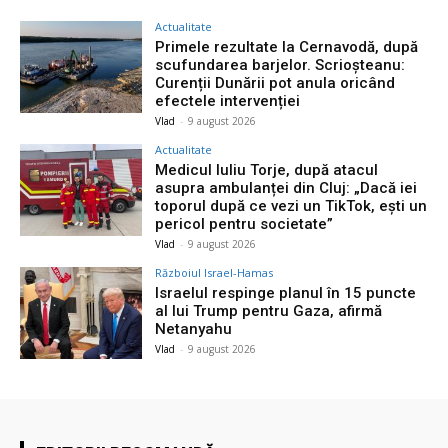
Actualitate
Primele rezultate la Cernavodă, după
scufundarea barjelor. Scrioșteanu:
Curenții Dunării pot anula oricând
efectele intervenției
Vlad
-
9 august 2026
Actualitate
Medicul Iuliu Torje, după atacul
asupra ambulanței din Cluj: „Dacă iei
toporul după ce vezi un TikTok, ești un
pericol pentru societate”
Vlad
-
9 august 2026
Războiul Israel-Hamas
Israelul respinge planul în 15 puncte
al lui Trump pentru Gaza, afirmă
Netanyahu
Vlad
-
9 august 2026