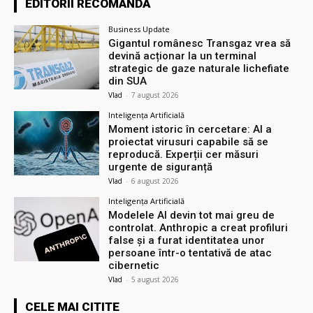
EDITORII RECOMANDĂ
Business Update
Gigantul românesc Transgaz vrea să
devină acționar la un terminal
strategic de gaze naturale lichefiate
din SUA
Vlad
-
7 august 2026
Inteligența Artificială
Moment istoric în cercetare: AI a
proiectat virusuri capabile să se
reproducă. Experții cer măsuri
urgente de siguranță
Vlad
-
6 august 2026
Inteligența Artificială
Modelele AI devin tot mai greu de
controlat. Anthropic a creat profiluri
false și a furat identitatea unor
persoane într-o tentativă de atac
cibernetic
Vlad
-
5 august 2026
CELE MAI CITITE