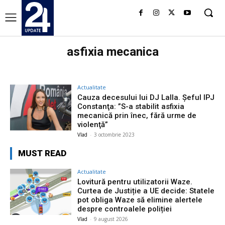
asfixia mecanica
Actualitate
Cauza decesului lui DJ Lalla. Şeful IPJ
Constanţa: ”S-a stabilit asfixia
mecanică prin înec, fără urme de
violenţă”
Vlad
-
3 octombrie 2023
MUST READ
Actualitate
Lovitură pentru utilizatorii Waze.
Curtea de Justiție a UE decide: Statele
pot obliga Waze să elimine alertele
despre controalele poliției
Vlad
-
9 august 2026