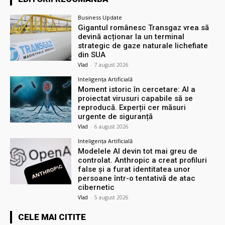
Business Update
Gigantul românesc Transgaz vrea să
devină acționar la un terminal
strategic de gaze naturale lichefiate
din SUA
Vlad
-
7 august 2026
Inteligența Artificială
Moment istoric în cercetare: AI a
proiectat virusuri capabile să se
reproducă. Experții cer măsuri
urgente de siguranță
Vlad
-
6 august 2026
Inteligența Artificială
Modelele AI devin tot mai greu de
controlat. Anthropic a creat profiluri
false și a furat identitatea unor
persoane într-o tentativă de atac
cibernetic
Vlad
-
5 august 2026
CELE MAI CITITE