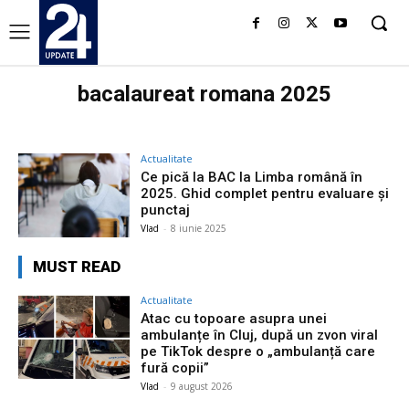
bacalaureat romana 2025
Actualitate
Ce pică la BAC la Limba română în
2025. Ghid complet pentru evaluare și
punctaj
Vlad
-
8 iunie 2025
MUST READ
Actualitate
Atac cu topoare asupra unei
ambulanțe în Cluj, după un zvon viral
pe TikTok despre o „ambulanță care
fură copii”
Vlad
-
9 august 2026