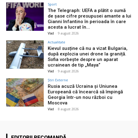
Sport
The Telegraph: UEFA a plătit o sumă
de șase cifre presupusei amante a lui
Gianni Infantino în perioada în care
acesta a lucrat în...
Vlad
-
9 august 2026
Actualitate
Kievul susține că nu a vizat Bulgaria,
după explozia unei drone la graniță.
Sofia vorbește despre un aparat
ucrainean de tip „Maya”
Vlad
-
9 august 2026
Știri Externe
Rusia acuză Ucraina și Uniunea
Europeană că încearcă să împingă
Georgia într-un nou război cu
Moscova
Vlad
-
8 august 2026
EDITORII RECOMANDĂ