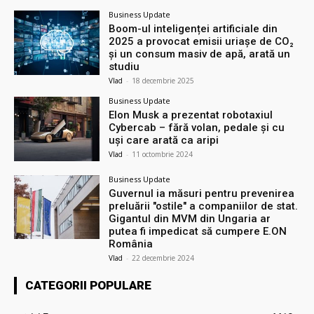
Business Update
Boom-ul inteligenței artificiale din
2025 a provocat emisii uriașe de CO₂
și un consum masiv de apă, arată un
studiu
Vlad
-
18 decembrie 2025
Business Update
Elon Musk a prezentat robotaxiul
Cyberсab – fără volan, pedale și cu
uși care arată ca aripi
Vlad
-
11 octombrie 2024
Business Update
Guvernul ia măsuri pentru prevenirea
preluării ″ostile″ a companiilor de stat.
Gigantul din MVM din Ungaria ar
putea fi impedicat să cumpere E.ON
România
Vlad
-
22 decembrie 2024
CATEGORII POPULARE