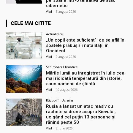
persoane într-o tentativă de atac
cibernetic
Vlad
-
5 august 2026
CELE MAI CITITE
Actualitate
„Un copil este suficient”: ce se află în
spatele prăbușirii natalității în
Occident
Vlad
-
9 august 2026
Schimbări Climatice
Mările lumii au înregistrat în iulie cea
mai ridicată temperatură din istorie,
spun oamenii de știință
Vlad
-
10 august 2026
Război în Ucraina
Rusia a lansat un atac masiv cu
rachete și drone asupra Kievului,
ucigând cel puțin 13 persoane și
rănind peste 50
Vlad
-
2 iulie 2026