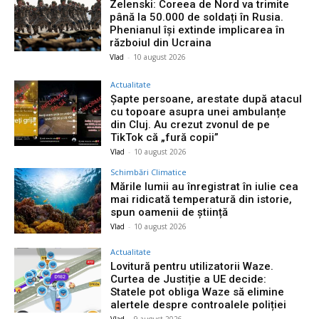
Zelenski: Coreea de Nord va trimite
până la 50.000 de soldați în Rusia.
Phenianul își extinde implicarea în
războiul din Ucraina
Vlad
-
10 august 2026
Actualitate
Șapte persoane, arestate după atacul
cu topoare asupra unei ambulanțe
din Cluj. Au crezut zvonul de pe
TikTok că „fură copii”
Vlad
-
10 august 2026
Schimbări Climatice
Mările lumii au înregistrat în iulie cea
mai ridicată temperatură din istorie,
spun oamenii de știință
Vlad
-
10 august 2026
Actualitate
Lovitură pentru utilizatorii Waze.
Curtea de Justiție a UE decide:
Statele pot obliga Waze să elimine
alertele despre controalele poliției
Vlad
-
9 august 2026