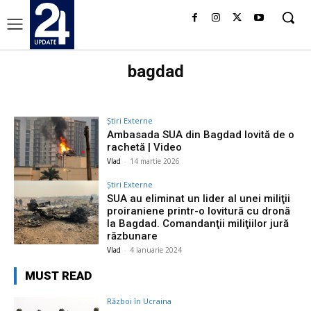
bagdad
Știri Externe
Ambasada SUA din Bagdad lovită de o
rachetă | Video
Vlad
-
14 martie 2026
Știri Externe
SUA au eliminat un lider al unei miliţii
proiraniene printr-o lovitură cu dronă
la Bagdad. Comandanţii miliţiilor jură
răzbunare
Vlad
-
4 ianuarie 2024
MUST READ
Război în Ucraina