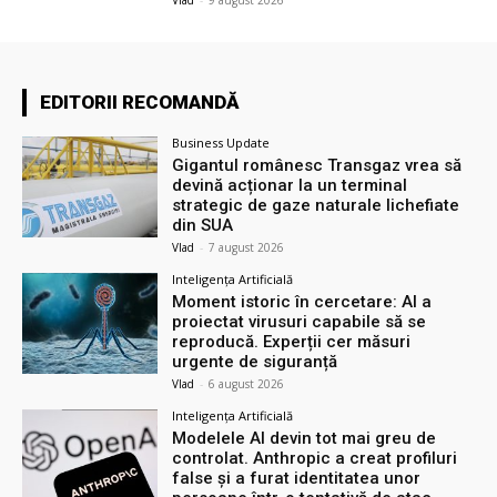
EDITORII RECOMANDĂ
Business Update
Gigantul românesc Transgaz vrea să
devină acționar la un terminal
strategic de gaze naturale lichefiate
din SUA
Vlad
-
7 august 2026
Inteligența Artificială
Moment istoric în cercetare: AI a
proiectat virusuri capabile să se
reproducă. Experții cer măsuri
urgente de siguranță
Vlad
-
6 august 2026
Inteligența Artificială
Modelele AI devin tot mai greu de
controlat. Anthropic a creat profiluri
false și a furat identitatea unor