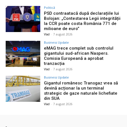
Politică
PSD contraatacă după declarațiile lui
Bolojan: „Contestarea Legii integrității
la CCR poate costa România 771 de
milioane de euro”
Vlad
-
7 august 2026
Business Update
eMAG trece complet sub controlul
gigantului sud-african Naspers.
Comisia Europeană a aprobat
tranzacția
Vlad
-
7 august 2026
Business Update
Gigantul românesc Transgaz vrea să
devină acționar la un terminal
strategic de gaze naturale lichefiate
din SUA
Vlad
-
7 august 2026