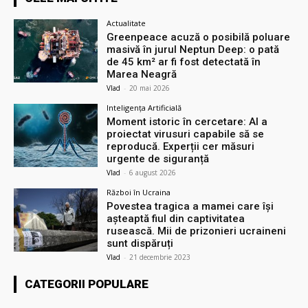
Actualitate
Greenpeace acuză o posibilă poluare
masivă în jurul Neptun Deep: o pată
de 45 km² ar fi fost detectată în
Marea Neagră
Vlad
-
20 mai 2026
Inteligența Artificială
Moment istoric în cercetare: AI a
proiectat virusuri capabile să se
reproducă. Experții cer măsuri
urgente de siguranță
Vlad
-
6 august 2026
Război în Ucraina
Povestea tragica a mamei care își
așteaptă fiul din captivitatea
rusească. Mii de prizonieri ucraineni
sunt dispăruți
Vlad
-
21 decembrie 2023
CATEGORII POPULARE