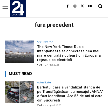
fara precedent
Știri Externe
The New York Times: Rusia
intenționează să conecteze cea mai
mare centrală nucleară din Europa la
rețeaua sa electrică
Vlad
-
27 mai 2025
MUST READ
Actualitate
Bărbatul care a vandalizat stânca de
pe Transfăgărășan cu mesajul „ANNA”
a fost identificat. Are 55 de ani și este
din București
Vlad
-
7 august 2026