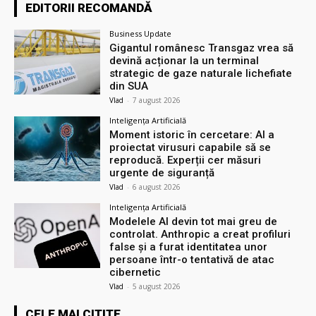
EDITORII RECOMANDĂ
Business Update
Gigantul românesc Transgaz vrea să
devină acționar la un terminal
strategic de gaze naturale lichefiate
din SUA
Vlad
-
7 august 2026
Inteligența Artificială
Moment istoric în cercetare: AI a
proiectat virusuri capabile să se
reproducă. Experții cer măsuri
urgente de siguranță
Vlad
-
6 august 2026
Inteligența Artificială
Modelele AI devin tot mai greu de
controlat. Anthropic a creat profiluri
false și a furat identitatea unor
persoane într-o tentativă de atac
cibernetic
Vlad
-
5 august 2026
CELE MAI CITITE