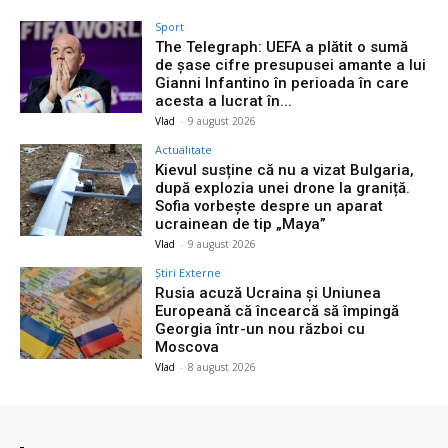
Sport
The Telegraph: UEFA a plătit o sumă
de șase cifre presupusei amante a lui
Gianni Infantino în perioada în care
acesta a lucrat în...
Vlad
-
9 august 2026
Actualitate
Kievul susține că nu a vizat Bulgaria,
după explozia unei drone la graniță.
Sofia vorbește despre un aparat
ucrainean de tip „Maya”
Vlad
-
9 august 2026
Știri Externe
Rusia acuză Ucraina și Uniunea
Europeană că încearcă să împingă
Georgia într-un nou război cu
Moscova
Vlad
-
8 august 2026