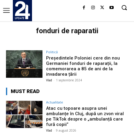
fonduri de raparatii
Politică
Președintele Poloniei cere din nou
Germaniei fonduri de raparații, la
comemorarea a 85 de ani de la
invadarea țării
Vlad
-
1 septembrie 2024
MUST READ
Actualitate
Atac cu topoare asupra unei
ambulanțe în Cluj, după un zvon viral
pe TikTok despre o „ambulanță care
fură copii”
Vlad
-
9 august 2026