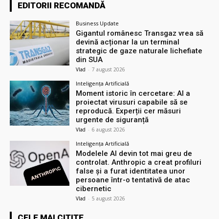
EDITORII RECOMANDĂ
Business Update
Gigantul românesc Transgaz vrea să
devină acționar la un terminal
strategic de gaze naturale lichefiate
din SUA
Vlad
-
7 august 2026
Inteligența Artificială
Moment istoric în cercetare: AI a
proiectat virusuri capabile să se
reproducă. Experții cer măsuri
urgente de siguranță
Vlad
-
6 august 2026
Inteligența Artificială
Modelele AI devin tot mai greu de
controlat. Anthropic a creat profiluri
false și a furat identitatea unor
persoane într-o tentativă de atac
cibernetic
Vlad
-
5 august 2026
CELE MAI CITITE