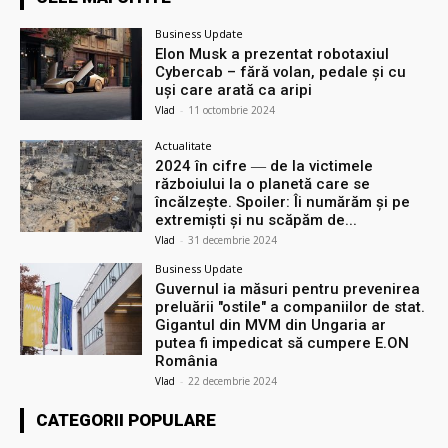
Business Update
Elon Musk a prezentat robotaxiul
Cyberсab – fără volan, pedale și cu
uși care arată ca aripi
Vlad
-
11 octombrie 2024
Actualitate
2024 în cifre ― de la victimele
războiului la o planetă care se
încălzește. Spoiler: Îi numărăm și pe
extremiști și nu scăpăm de...
Vlad
-
31 decembrie 2024
Business Update
Guvernul ia măsuri pentru prevenirea
preluării ″ostile″ a companiilor de stat.
Gigantul din MVM din Ungaria ar
putea fi impedicat să cumpere E.ON
România
Vlad
-
22 decembrie 2024
CATEGORII POPULARE