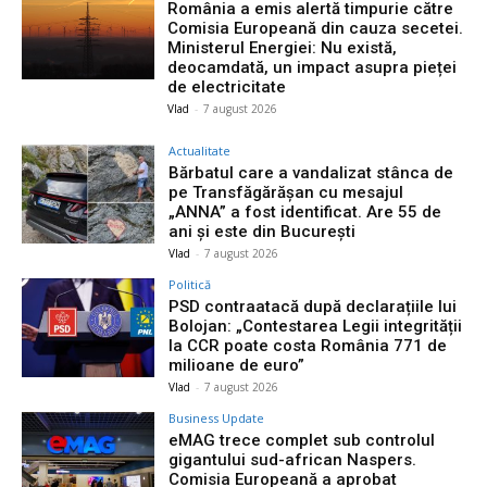
România a emis alertă timpurie către
Comisia Europeană din cauza secetei.
Ministerul Energiei: Nu există,
deocamdată, un impact asupra pieței
de electricitate
Vlad
-
7 august 2026
Actualitate
Bărbatul care a vandalizat stânca de
pe Transfăgărășan cu mesajul
„ANNA” a fost identificat. Are 55 de
ani și este din București
Vlad
-
7 august 2026
Politică
PSD contraatacă după declarațiile lui
Bolojan: „Contestarea Legii integrității
la CCR poate costa România 771 de
milioane de euro”
Vlad
-
7 august 2026
Business Update
eMAG trece complet sub controlul
gigantului sud-african Naspers.
Comisia Europeană a aprobat