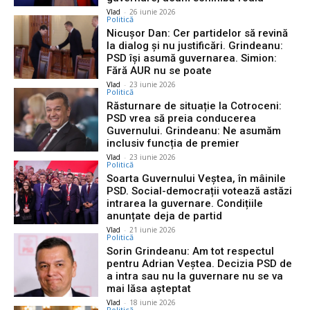
Vlad
-
26 iunie 2026
Politică
Nicușor Dan: Cer partidelor să revină
la dialog și nu justificări. Grindeanu:
PSD își asumă guvernarea. Simion:
Fără AUR nu se poate
Vlad
-
23 iunie 2026
Politică
Răsturnare de situație la Cotroceni:
PSD vrea să preia conducerea
Guvernului. Grindeanu: Ne asumăm
inclusiv funcția de premier
Vlad
-
23 iunie 2026
Politică
Soarta Guvernului Veștea, în mâinile
PSD. Social-democrații votează astăzi
intrarea la guvernare. Condițiile
anunțate deja de partid
Vlad
-
21 iunie 2026
Politică
Sorin Grindeanu: Am tot respectul
pentru Adrian Veştea. Decizia PSD de
a intra sau nu la guvernare nu se va
mai lăsa aşteptat
Vlad
-
18 iunie 2026
Politică