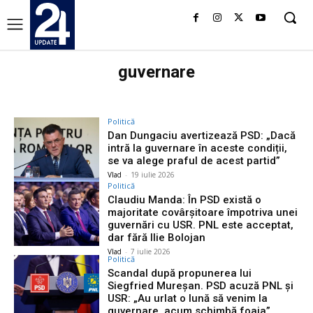
guvernare
Politică
Dan Dungaciu avertizează PSD: „Dacă
intră la guvernare în aceste condiții,
se va alege praful de acest partid”
Vlad
-
19 iulie 2026
Politică
Claudiu Manda: În PSD există o
majoritate covârșitoare împotriva unei
guvernări cu USR. PNL este acceptat,
dar fără Ilie Bolojan
Vlad
-
7 iulie 2026
Politică
Scandal după propunerea lui
Siegfried Mureșan. PSD acuză PNL și
USR: „Au urlat o lună să venim la
guvernare, acum schimbă foaia”