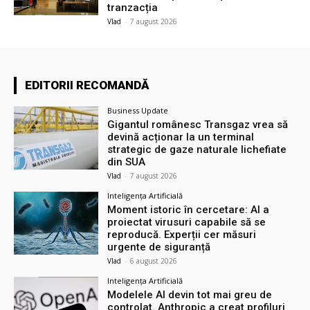
tranzacția
Vlad
-
7 august 2026
EDITORII RECOMANDĂ
Business Update
Gigantul românesc Transgaz vrea să
devină acționar la un terminal
strategic de gaze naturale lichefiate
din SUA
Vlad
-
7 august 2026
Inteligența Artificială
Moment istoric în cercetare: AI a
proiectat virusuri capabile să se
reproducă. Experții cer măsuri
urgente de siguranță
Vlad
-
6 august 2026
Inteligența Artificială
Modelele AI devin tot mai greu de
controlat. Anthropic a creat profiluri