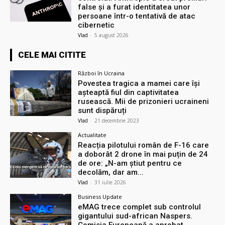
false și a furat identitatea unor
persoane într-o tentativă de atac
cibernetic
Vlad
-
5 august 2026
CELE MAI CITITE
Război în Ucraina
Povestea tragica a mamei care își
așteaptă fiul din captivitatea
rusească. Mii de prizonieri ucraineni
sunt dispăruți
Vlad
-
21 decembrie 2023
Actualitate
Reacția pilotului român de F-16 care
a doborât 2 drone în mai puțin de 24
de ore: „N-am știut pentru ce
decolăm, dar am...
Vlad
-
31 iulie 2026
Business Update
eMAG trece complet sub controlul
gigantului sud-african Naspers.
Comisia Europeană a aprobat