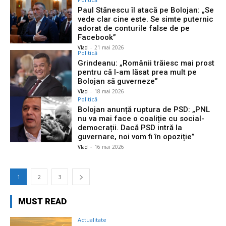
Paul Stănescu îl atacă pe Bolojan: „Se
vede clar cine este. Se simte puternic
adorat de conturile false de pe
Facebook”
Vlad
-
21 mai 2026
Politică
Grindeanu: „Românii trăiesc mai prost
pentru că l-am lăsat prea mult pe
Bolojan să guverneze”
Vlad
-
18 mai 2026
Politică
Bolojan anunță ruptura de PSD: „PNL
nu va mai face o coaliție cu social-
democrații. Dacă PSD intră la
guvernare, noi vom fi în opoziție”
Vlad
-
16 mai 2026
1
2
3
MUST READ
Actualitate