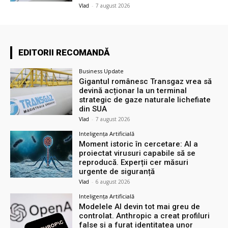
Vlad
-
7 august 2026
EDITORII RECOMANDĂ
Business Update
Gigantul românesc Transgaz vrea să
devină acționar la un terminal
strategic de gaze naturale lichefiate
din SUA
Vlad
-
7 august 2026
Inteligența Artificială
Moment istoric în cercetare: AI a
proiectat virusuri capabile să se
reproducă. Experții cer măsuri
urgente de siguranță
Vlad
-
6 august 2026
Inteligența Artificială
Modelele AI devin tot mai greu de
controlat. Anthropic a creat profiluri
false și a furat identitatea unor