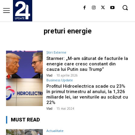
preturi energie
Știri Externe
Starmer: „M-am săturat de facturile la
energie care cresc constant din
cauza lui Putin sau Trump”
Vlad
-
10 aprilie 2026
Business Update
Profitul Hidroelectrica scade cu 23%
în primul trimestru al anului, la 1,326
miliarde lei, iar veniturile au scăzut cu
22%
Vlad
-
15 mai 2024
MUST READ
Actualitate