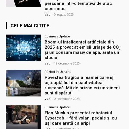
persoane într-o tentativă de atac
cibernetic
Vlad
-
5 august 2026
CELE MAI CITITE
Business Update
Boom-ul inteligenței artificiale din
2025 a provocat emisii uriașe de CO₂
și un consum masiv de apă, arată un
studiu
Vlad
-
18 decembrie 2025
Război în Ucraina
Povestea tragica a mamei care își
așteaptă fiul din captivitatea
rusească. Mii de prizonieri ucraineni
sunt dispăruți
Vlad
-
21 decembrie 2023
Business Update
Elon Musk a prezentat robotaxiul
Cyberсab – fără volan, pedale și cu
uși care arată ca aripi
Vlad
-
11 octombrie 2024