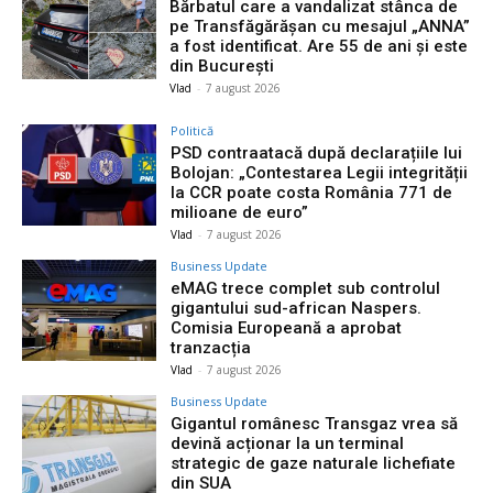
Bărbatul care a vandalizat stânca de
pe Transfăgărășan cu mesajul „ANNA”
a fost identificat. Are 55 de ani și este
din București
Vlad
-
7 august 2026
Politică
PSD contraatacă după declarațiile lui
Bolojan: „Contestarea Legii integrității
la CCR poate costa România 771 de
milioane de euro”
Vlad
-
7 august 2026
Business Update
eMAG trece complet sub controlul
gigantului sud-african Naspers.
Comisia Europeană a aprobat
tranzacția
Vlad
-
7 august 2026
Business Update
Gigantul românesc Transgaz vrea să
devină acționar la un terminal
strategic de gaze naturale lichefiate
din SUA