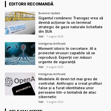
EDITORII RECOMANDĂ
Business Update
Gigantul românesc Transgaz vrea să
devină acționar la un terminal
strategic de gaze naturale lichefiate
din SUA
Vlad
-
7 august 2026
Inteligența Artificială
Moment istoric în cercetare: AI a
proiectat virusuri capabile să se
reproducă. Experții cer măsuri
urgente de siguranță
Vlad
-
6 august 2026
Inteligența Artificială
Modelele AI devin tot mai greu de
controlat. Anthropic a creat profiluri
false și a furat identitatea unor
persoane într-o tentativă de atac
cibernetic
Vlad
-
5 august 2026