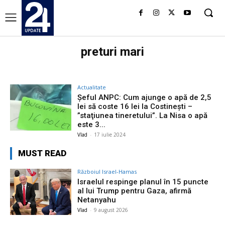
preturi mari
Actualitate
Șeful ANPC: Cum ajunge o apă de 2,5
lei să coste 16 lei la Costinești –
”staţiunea tineretului”. La Nisa o apă
este 3...
Vlad
-
17 iulie 2024
MUST READ
Războiul Israel-Hamas
Israelul respinge planul în 15 puncte
al lui Trump pentru Gaza, afirmă
Netanyahu
Vlad
-
9 august 2026