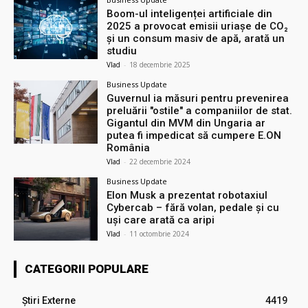
Boom-ul inteligenței artificiale din
2025 a provocat emisii uriașe de CO₂
și un consum masiv de apă, arată un
studiu
Vlad
-
18 decembrie 2025
Business Update
Guvernul ia măsuri pentru prevenirea
preluării ″ostile″ a companiilor de stat.
Gigantul din MVM din Ungaria ar
putea fi impedicat să cumpere E.ON
România
Vlad
-
22 decembrie 2024
Business Update
Elon Musk a prezentat robotaxiul
Cyberсab – fără volan, pedale și cu
uși care arată ca aripi
Vlad
-
11 octombrie 2024
CATEGORII POPULARE
Știri Externe
4419