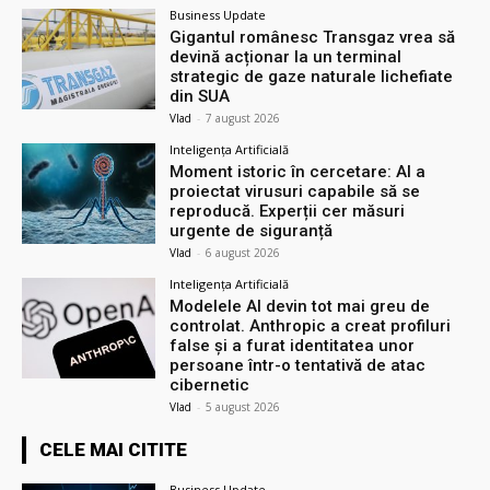
Business Update
Gigantul românesc Transgaz vrea să
devină acționar la un terminal
strategic de gaze naturale lichefiate
din SUA
Vlad
-
7 august 2026
Inteligența Artificială
Moment istoric în cercetare: AI a
proiectat virusuri capabile să se
reproducă. Experții cer măsuri
urgente de siguranță
Vlad
-
6 august 2026
Inteligența Artificială
Modelele AI devin tot mai greu de
controlat. Anthropic a creat profiluri
false și a furat identitatea unor
persoane într-o tentativă de atac
cibernetic
Vlad
-
5 august 2026
CELE MAI CITITE
Business Update