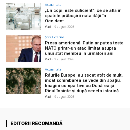
Actualitate
„Un copil este suficient”: ce se află în
spatele prăbușirii natalității în
Occident
Vlad
-
9 august 2026
Știri Externe
Presa americană: Putin ar putea testa
NATO printr-un atac limitat asupra
unui stat membru în următorii ani
Vlad
-
9 august 2026
Actualitate
Râurile Europei au secat atât de mult,
încât schimbarea se vede din spațiu.
Imagini compartive cu Dunărea și
Rinul înainte și după seceta istorică
Vlad
-
9 august 2026
EDITORII RECOMANDĂ