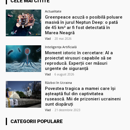
CELE MAI CITITE
Actualitate
Greenpeace acuză o posibilă poluare
masivă în jurul Neptun Deep: o pată
de 45 km² ar fi fost detectată în
Marea Neagră
Vlad
-
20 mai 2026
Inteligența Artificială
Moment istoric în cercetare: AI a
proiectat virusuri capabile să se
reproducă. Experții cer măsuri
urgente de siguranță
Vlad
-
6 august 2026
Război în Ucraina
Povestea tragica a mamei care își
așteaptă fiul din captivitatea
rusească. Mii de prizonieri ucraineni
sunt dispăruți
Vlad
-
21 decembrie 2023
CATEGORII POPULARE