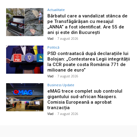
Actualitate
Bărbatul care a vandalizat stânca de
pe Transfăgărășan cu mesajul
„ANNA” a fost identificat. Are 55 de
ani și este din București
Vlad
-
7 august 2026
Politică
PSD contraatacă după declarațiile lui
Bolojan: „Contestarea Legii integrității
la CCR poate costa România 771 de
milioane de euro”
Vlad
-
7 august 2026
Business Update
eMAG trece complet sub controlul
gigantului sud-african Naspers.
Comisia Europeană a aprobat
tranzacția
Vlad
-
7 august 2026