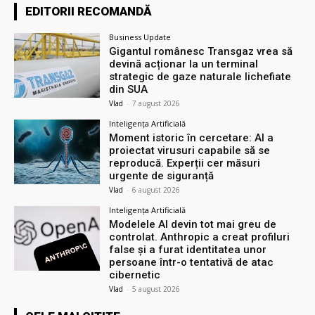
EDITORII RECOMANDĂ
Business Update
Gigantul românesc Transgaz vrea să
devină acționar la un terminal
strategic de gaze naturale lichefiate
din SUA
Vlad
-
7 august 2026
Inteligența Artificială
Moment istoric în cercetare: AI a
proiectat virusuri capabile să se
reproducă. Experții cer măsuri
urgente de siguranță
Vlad
-
6 august 2026
Inteligența Artificială
Modelele AI devin tot mai greu de
controlat. Anthropic a creat profiluri
false și a furat identitatea unor
persoane într-o tentativă de atac
cibernetic
Vlad
-
5 august 2026