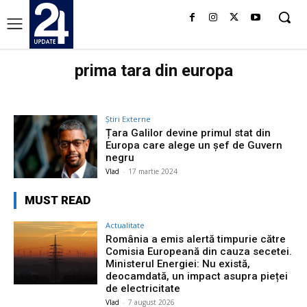
prima tara din europa
Știri Externe
Țara Galilor devine primul stat din
Europa care alege un șef de Guvern
negru
Vlad
-
17 martie 2024
MUST READ
Actualitate
România a emis alertă timpurie către
Comisia Europeană din cauza secetei.
Ministerul Energiei: Nu există,
deocamdată, un impact asupra pieței
de electricitate
Vlad
-
7 august 2026