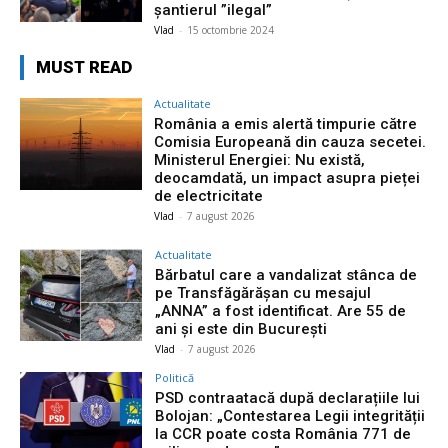
șantierul ”ilegal”
Vlad
-
15 octombrie 2024
MUST READ
Actualitate
România a emis alertă timpurie către
Comisia Europeană din cauza secetei.
Ministerul Energiei: Nu există,
deocamdată, un impact asupra pieței
de electricitate
Vlad
-
7 august 2026
Actualitate
Bărbatul care a vandalizat stânca de
pe Transfăgărășan cu mesajul
„ANNA” a fost identificat. Are 55 de
ani și este din București
Vlad
-
7 august 2026
Politică
PSD contraatacă după declarațiile lui
Bolojan: „Contestarea Legii integrității
la CCR poate costa România 771 de