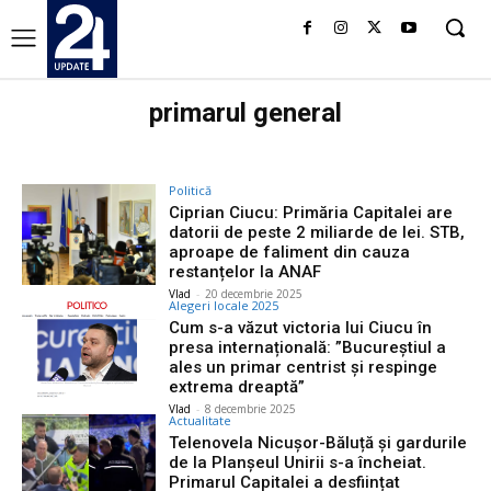
primarul general
Politică
Ciprian Ciucu: Primăria Capitalei are
datorii de peste 2 miliarde de lei. STB,
aproape de faliment din cauza
restanțelor la ANAF
Vlad
-
20 decembrie 2025
Alegeri locale 2025
Cum s-a văzut victoria lui Ciucu în
presa internațională: ”Bucureștiul a
ales un primar centrist și respinge
extrema dreaptă”
Vlad
-
8 decembrie 2025
Actualitate
Telenovela Nicușor-Băluță și gardurile
de la Planșeul Unirii s-a încheiat.
Primarul Capitalei a desființat