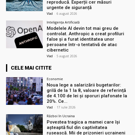
reproducă. Experții cer măsuri
urgente de siguranță
Vlad
-
6 august 2026
Inteligența Artificială
Modelele AI devin tot mai greu de
controlat. Anthropic a creat profiluri
false și a furat identitatea unor
persoane într-o tentativă de atac
cibernetic
Vlad
-
5 august 2026
CELE MAI CITITE
Economie
Noua lege a salarizării bugetarilor:
grilă de la 1 la 8, valoare de referință
de 4.100 de lei și sporuri plafonate la
20%. Ce...
Vlad
-
17 iulie 2026
Război în Ucraina
Povestea tragica a mamei care își
așteaptă fiul din captivitatea
rusească. Mii de prizonieri ucraineni