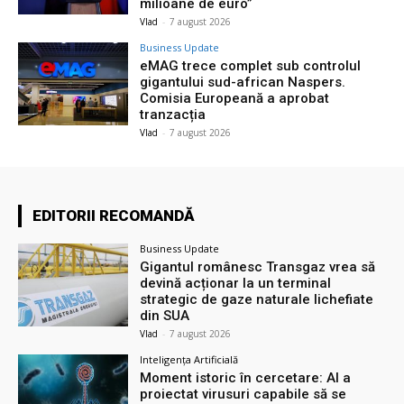
milioane de euro”
Vlad
-
7 august 2026
Business Update
eMAG trece complet sub controlul
gigantului sud-african Naspers.
Comisia Europeană a aprobat
tranzacția
Vlad
-
7 august 2026
EDITORII RECOMANDĂ
Business Update
Gigantul românesc Transgaz vrea să
devină acționar la un terminal
strategic de gaze naturale lichefiate
din SUA
Vlad
-
7 august 2026
Inteligența Artificială
Moment istoric în cercetare: AI a
proiectat virusuri capabile să se