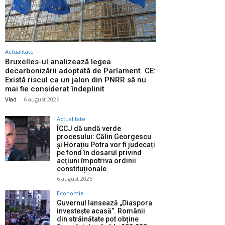
Actualitate
Bruxelles-ul analizează legea
decarbonizării adoptată de Parlament. CE:
Există riscul ca un jalon din PNRR să nu
mai fie considerat îndeplinit
Vlad
-
6 august 2026
Actualitate
ÎCCJ dă undă verde
procesului: Călin Georgescu
și Horațiu Potra vor fi judecați
pe fond în dosarul privind
acțiuni împotriva ordinii
constituționale
6 august 2026
Economie
Guvernul lansează „Diaspora
investește acasă”. Românii
din străinătate pot obține