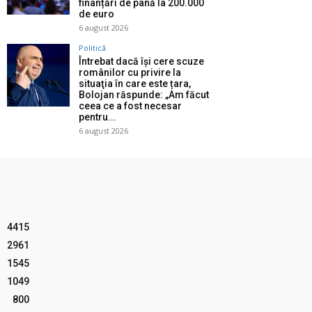
finanțări de până la 200.000
de euro
6 august 2026
Politică
Întrebat dacă își cere scuze
românilor cu privire la
situaţia în care este țara,
Bolojan răspunde: „Am făcut
ceea ce a fost necesar
pentru...
6 august 2026
4415
2961
1545
1049
800