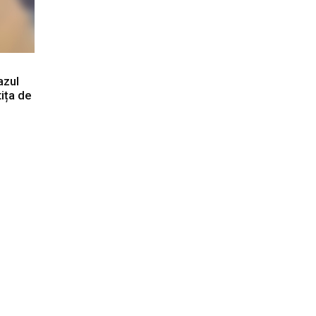
azul
tița de