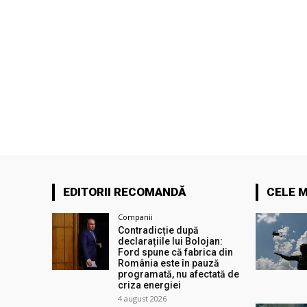
EDITORII RECOMANDĂ
CELE M
Companii
Contradicție după
declarațiile lui Bolojan:
Ford spune că fabrica din
România este în pauză
programată, nu afectată de
criza energiei
4 august 2026