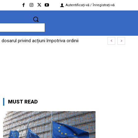
Autentificați-vă / Înregistrați-vă
dosarul privind acțiuni împotriva ordinii
MUST READ