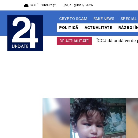
C
34.6
București
joi, august 6, 2026
CRYPTO SCAM
FAKE NEWS
SPECIAL
POLITICĂ
ACTUALITATE
RĂZBOI Î
ÎCCJ dă undă verde pr
DE ACTUALITATE
constituționale