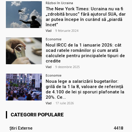
Război în Ucraina
The New York Times: Ucraina nu va fi
„zdrobită brusc” fără ajutorul SUA, dar
ar putea începe în curând să „piardă
încet”
Vlad
-
9 februarie 2024
Economie
Noul IRCC de la 1 ianuarie 2026: cât
scad ratele românilor și cum arată
calculele pentru principalele tipuri de
credite
Vlad
-
9 decembrie 2025
Economie
Noua lege a salarizării bugetarilor:
grilă de la 1 la 8, valoare de referință
de 4.100 de lei și sporuri plafonate la
20%. Ce...
Vlad
-
17 iulie 2026
CATEGORII POPULARE
Știri Externe
4418