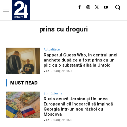
prins cu droguri
Actualitate
Rapperul Guess Who, în centrul unei
anchete după ce a fost prins cu un
plic cu o substanță albă la Untold
Vlad
-
9 august 2024
MUST READ
Știri Externe
Rusia acuză Ucraina și Uniunea
Europeană că încearcă să împingă
Georgia într-un nou război cu
Moscova
Vlad
-
8 august 2026