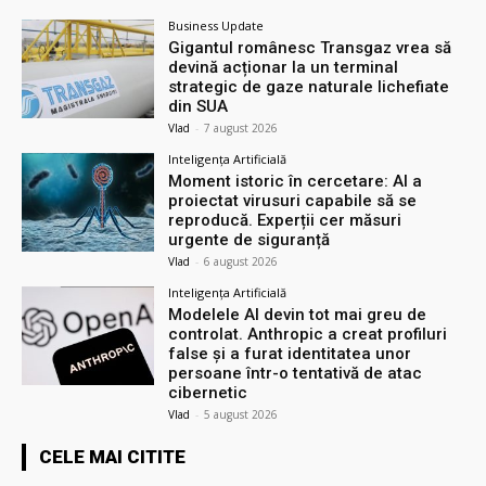
Business Update
Gigantul românesc Transgaz vrea să
devină acționar la un terminal
strategic de gaze naturale lichefiate
din SUA
Vlad
-
7 august 2026
Inteligența Artificială
Moment istoric în cercetare: AI a
proiectat virusuri capabile să se
reproducă. Experții cer măsuri
urgente de siguranță
Vlad
-
6 august 2026
Inteligența Artificială
Modelele AI devin tot mai greu de
controlat. Anthropic a creat profiluri
false și a furat identitatea unor
persoane într-o tentativă de atac
cibernetic
Vlad
-
5 august 2026
CELE MAI CITITE