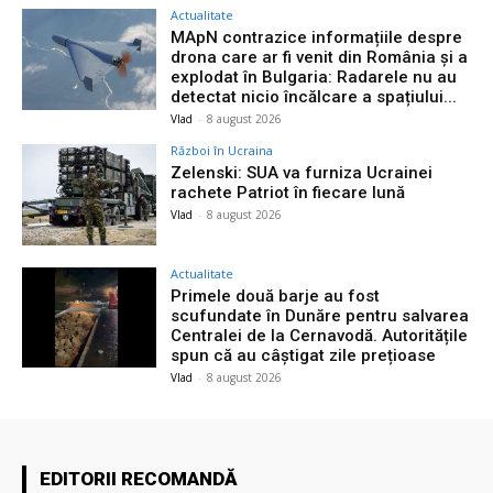
Actualitate
MApN contrazice informațiile despre
drona care ar fi venit din România și a
explodat în Bulgaria: Radarele nu au
detectat nicio încălcare a spațiului...
Vlad
-
8 august 2026
Război în Ucraina
Zelenski: SUA va furniza Ucrainei
rachete Patriot în fiecare lună
Vlad
-
8 august 2026
Actualitate
Primele două barje au fost
scufundate în Dunăre pentru salvarea
Centralei de la Cernavodă. Autoritățile
spun că au câștigat zile prețioase
Vlad
-
8 august 2026
EDITORII RECOMANDĂ