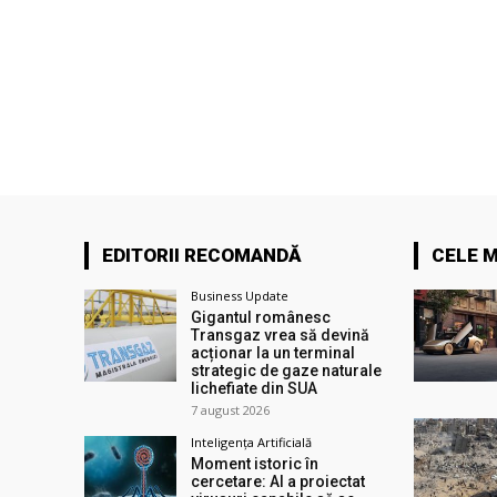
EDITORII RECOMANDĂ
CELE M
Business Update
Gigantul românesc
Transgaz vrea să devină
acționar la un terminal
strategic de gaze naturale
lichefiate din SUA
7 august 2026
Inteligența Artificială
Moment istoric în
cercetare: AI a proiectat