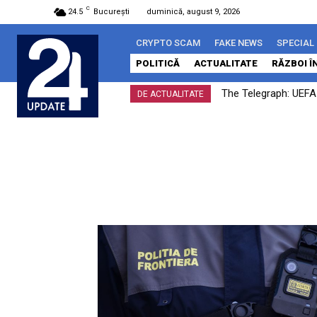
C
24.5
București
duminică, august 9, 2026
CRYPTO SCAM
FAKE NEWS
SPECIAL
POLITICĂ
ACTUALITATE
RĂZBOI Î
The Telegraph: UEFA a
DE ACTUALITATE