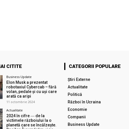
AI CITITE
CATEGORII POPULARE
Business Update
Știri Externe
Elon Musk a prezentat
robotaxiul Cyberсab – fără
Actualitate
volan, pedale și cu uși care
Politică
arată ca aripi
11 octombrie 2024
Război în Ucraina
Economie
Actualitate
2024 în cifre ― de la
Companii
victimele războiului la o
Business Update
planetă care se încălzește.