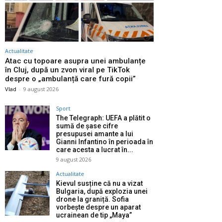
Actualitate
Atac cu topoare asupra unei ambulanțe
în Cluj, după un zvon viral pe TikTok
despre o „ambulanță care fură copii”
Vlad
-
9 august 2026
Sport
The Telegraph: UEFA a plătit o
sumă de șase cifre
presupusei amante a lui
Gianni Infantino în perioada în
care acesta a lucrat în...
9 august 2026
Actualitate
Kievul susține că nu a vizat
Bulgaria, după explozia unei
drone la graniță. Sofia
vorbește despre un aparat
ucrainean de tip „Maya”