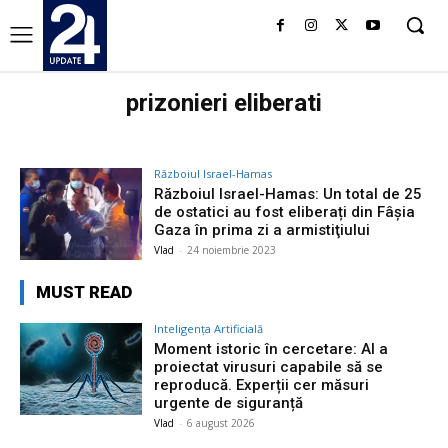
prizonieri eliberati
Războiul Israel-Hamas
Războiul Israel-Hamas: Un total de 25
de ostatici au fost eliberați din Fâșia
Gaza în prima zi a armistiţiului
Vlad
-
24 noiembrie 2023
MUST READ
Inteligența Artificială
Moment istoric în cercetare: AI a
proiectat virusuri capabile să se
reproducă. Experții cer măsuri
urgente de siguranță
Vlad
-
6 august 2026