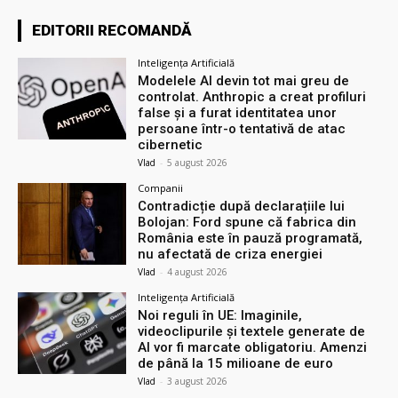
EDITORII RECOMANDĂ
Inteligența Artificială
Modelele AI devin tot mai greu de
controlat. Anthropic a creat profiluri
false și a furat identitatea unor
persoane într-o tentativă de atac
cibernetic
Vlad
-
5 august 2026
Companii
Contradicție după declarațiile lui
Bolojan: Ford spune că fabrica din
România este în pauză programată,
nu afectată de criza energiei
Vlad
-
4 august 2026
Inteligența Artificială
Noi reguli în UE: Imaginile,
videoclipurile și textele generate de
AI vor fi marcate obligatoriu. Amenzi
de până la 15 milioane de euro
Vlad
-
3 august 2026