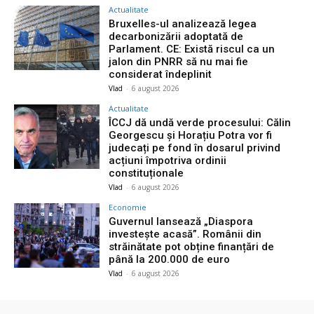
Actualitate
Bruxelles-ul analizează legea
decarbonizării adoptată de
Parlament. CE: Există riscul ca un
jalon din PNRR să nu mai fie
considerat îndeplinit
Vlad
-
6 august 2026
Actualitate
ÎCCJ dă undă verde procesului: Călin
Georgescu și Horațiu Potra vor fi
judecați pe fond în dosarul privind
acțiuni împotriva ordinii
constituționale
Vlad
-
6 august 2026
Economie
Guvernul lansează „Diaspora
investește acasă”. Românii din
străinătate pot obține finanțări de
până la 200.000 de euro
Vlad
-
6 august 2026