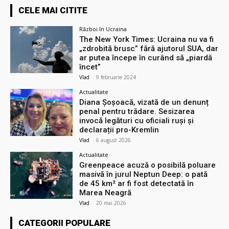
CELE MAI CITITE
Război în Ucraina
The New York Times: Ucraina nu va fi
„zdrobită brusc” fără ajutorul SUA, dar
ar putea începe în curând să „piardă
încet”
Vlad
-
9 februarie 2024
Actualitate
Diana Șoșoacă, vizată de un denunț
penal pentru trădare. Sesizarea
invocă legături cu oficiali ruși și
declarații pro-Kremlin
Vlad
-
6 august 2026
Actualitate
Greenpeace acuză o posibilă poluare
masivă în jurul Neptun Deep: o pată
de 45 km² ar fi fost detectată în
Marea Neagră
Vlad
-
20 mai 2026
CATEGORII POPULARE