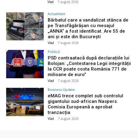
Vlad
-
7 august 2026
Actualitate
Bărbatul care a vandalizat stânca de
pe Transfăgărășan cu mesajul
„ANNA” a fost identificat. Are 55 de
ani și este din București
Vlad
-
7 august 2026
Politică
PSD contraatacă după declarațiile lui
Bolojan: „Contestarea Legii integrității
la CCR poate costa România 771 de
milioane de euro”
Vlad
-
7 august 2026
Business Update
eMAG trece complet sub controlul
gigantului sud-african Naspers.
Comisia Europeană a aprobat
tranzacția
Vlad
-
7 august 2026