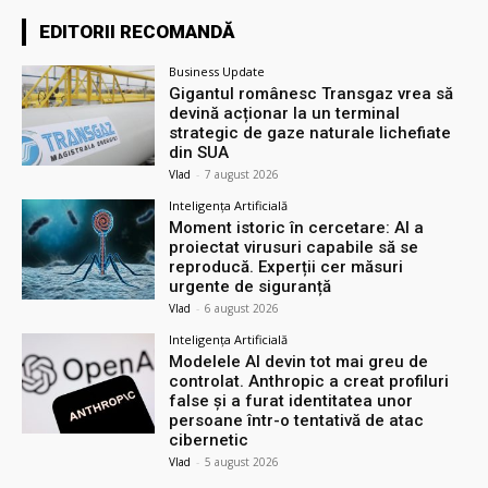
EDITORII RECOMANDĂ
Business Update
Gigantul românesc Transgaz vrea să
devină acționar la un terminal
strategic de gaze naturale lichefiate
din SUA
Vlad
-
7 august 2026
Inteligența Artificială
Moment istoric în cercetare: AI a
proiectat virusuri capabile să se
reproducă. Experții cer măsuri
urgente de siguranță
Vlad
-
6 august 2026
Inteligența Artificială
Modelele AI devin tot mai greu de
controlat. Anthropic a creat profiluri
false și a furat identitatea unor
persoane într-o tentativă de atac
cibernetic
Vlad
-
5 august 2026