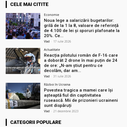
CELE MAI CITITE
Economie
Noua lege a salarizării bugetarilor:
grilă de la 1 la 8, valoare de referință
de 4.100 de lei și sporuri plafonate la
20%. Ce...
Vlad
-
17 iulie 2026
Actualitate
Reacția pilotului român de F-16 care
a doborât 2 drone în mai puțin de 24
de ore: „N-am știut pentru ce
decolăm, dar am...
Vlad
-
31 iulie 2026
Război în Ucraina
Povestea tragica a mamei care își
așteaptă fiul din captivitatea
rusească. Mii de prizonieri ucraineni
sunt dispăruți
Vlad
-
21 decembrie 2023
CATEGORII POPULARE