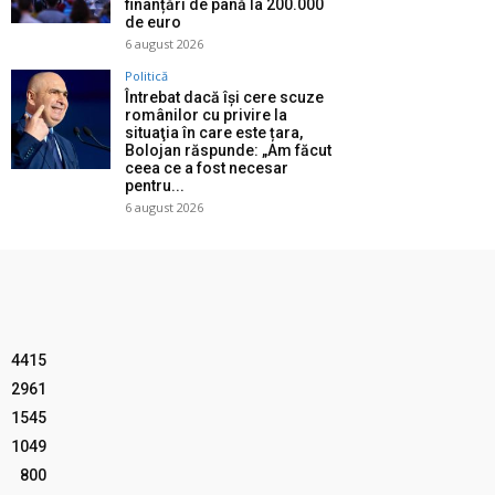
finanțări de până la 200.000
de euro
6 august 2026
Politică
Întrebat dacă își cere scuze
românilor cu privire la
situaţia în care este țara,
Bolojan răspunde: „Am făcut
ceea ce a fost necesar
pentru...
6 august 2026
4415
2961
1545
1049
800