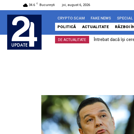
C
34.6
București
joi, august 6, 2026
CRYPTO SCAM
FAKE NEWS
SPECIAL
POLITICĂ
ACTUALITATE
RĂZBOI Î
Întrebat dacă își cer
DE ACTUALITATE
pentru...