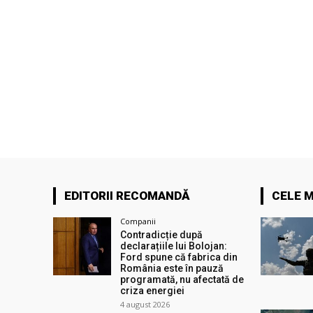
EDITORII RECOMANDĂ
CELE M
Companii
Contradicție după
declarațiile lui Bolojan:
Ford spune că fabrica din
România este în pauză
programată, nu afectată de
criza energiei
4 august 2026