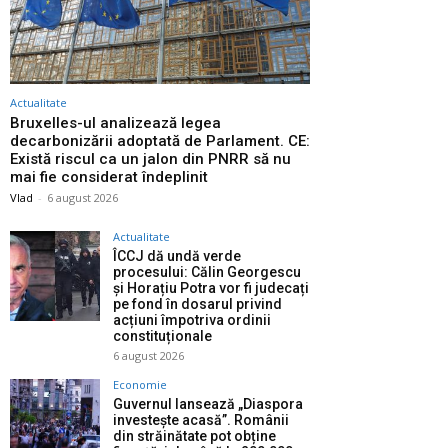
Actualitate
Bruxelles-ul analizează legea
decarbonizării adoptată de Parlament. CE:
Există riscul ca un jalon din PNRR să nu
mai fie considerat îndeplinit
Vlad
-
6 august 2026
Actualitate
ÎCCJ dă undă verde
procesului: Călin Georgescu
și Horațiu Potra vor fi judecați
pe fond în dosarul privind
acțiuni împotriva ordinii
constituționale
6 august 2026
Economie
Guvernul lansează „Diaspora
investește acasă”. Românii
din străinătate pot obține