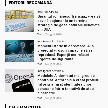
EDITORII RECOMANDĂ
Business Update
Gigantul românesc Transgaz vrea să
devină acționar la un terminal
strategic de gaze naturale lichefiate
din SUA
Vlad
-
7 august 2026
Inteligența Artificială
Moment istoric în cercetare: AI a
proiectat virusuri capabile să se
reproducă. Experții cer măsuri
urgente de siguranță
Vlad
-
6 august 2026
Inteligența Artificială
Modelele AI devin tot mai greu de
controlat. Anthropic a creat profiluri
false și a furat identitatea unor
persoane într-o tentativă de atac
cibernetic
Vlad
-
5 august 2026
CELE MAI CITITE