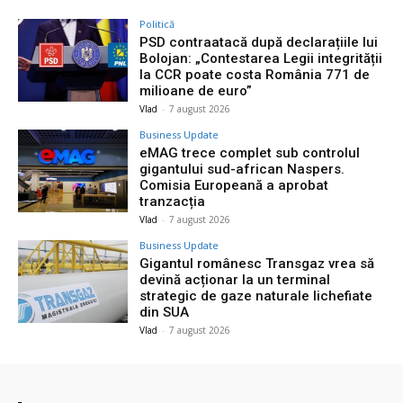
Politică
PSD contraatacă după declarațiile lui
Bolojan: „Contestarea Legii integrității
la CCR poate costa România 771 de
milioane de euro”
Vlad
-
7 august 2026
Business Update
eMAG trece complet sub controlul
gigantului sud-african Naspers.
Comisia Europeană a aprobat
tranzacția
Vlad
-
7 august 2026
Business Update
Gigantul românesc Transgaz vrea să
devină acționar la un terminal
strategic de gaze naturale lichefiate
din SUA
Vlad
-
7 august 2026