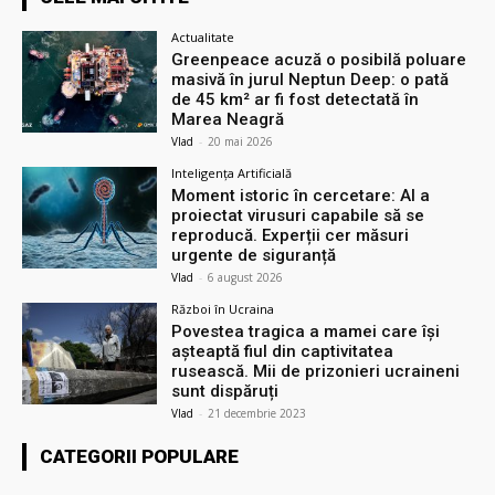
Actualitate
Greenpeace acuză o posibilă poluare
masivă în jurul Neptun Deep: o pată
de 45 km² ar fi fost detectată în
Marea Neagră
Vlad
-
20 mai 2026
Inteligența Artificială
Moment istoric în cercetare: AI a
proiectat virusuri capabile să se
reproducă. Experții cer măsuri
urgente de siguranță
Vlad
-
6 august 2026
Război în Ucraina
Povestea tragica a mamei care își
așteaptă fiul din captivitatea
rusească. Mii de prizonieri ucraineni
sunt dispăruți
Vlad
-
21 decembrie 2023
CATEGORII POPULARE