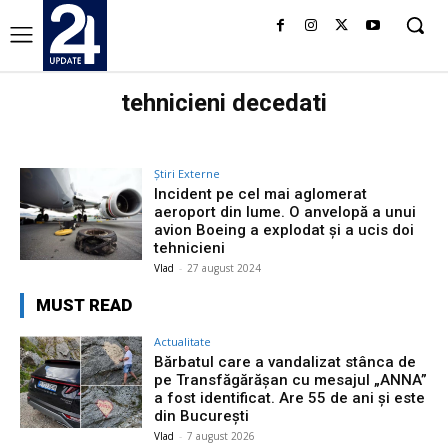
tehnicieni decedati
Știri Externe
Incident pe cel mai aglomerat
aeroport din lume. O anvelopă a unui
avion Boeing a explodat și a ucis doi
tehnicieni
Vlad
-
27 august 2024
MUST READ
Actualitate
Bărbatul care a vandalizat stânca de
pe Transfăgărășan cu mesajul „ANNA”
a fost identificat. Are 55 de ani și este
din București
Vlad
-
7 august 2026