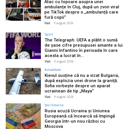
Atac cu topoare asupra unei
ambulanțe în Cluj, după un zvon viral
pe TikTok despre o „ambulanță care
fură copii”
Vlad
-
9 august 2026
Sport
The Telegraph: UEFA a plătit o sumă
de șase cifre presupusei amante a lui
Gianni Infantino în perioada în care
acesta a lucrat în...
Vlad
-
9 august 2026
Actualitate
Kievul susține că nu a vizat Bulgaria,
după explozia unei drone la graniță.
Sofia vorbește despre un aparat
ucrainean de tip „Maya”
Vlad
-
9 august 2026
Știri Externe
Rusia acuză Ucraina și Uniunea
Europeană că încearcă să împingă
Georgia într-un nou război cu
Moscova