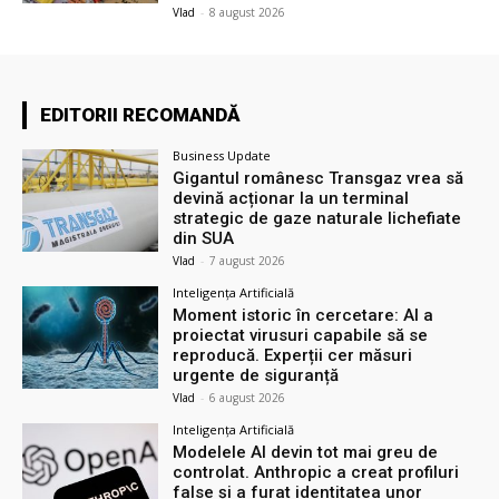
Vlad
-
8 august 2026
EDITORII RECOMANDĂ
Business Update
Gigantul românesc Transgaz vrea să
devină acționar la un terminal
strategic de gaze naturale lichefiate
din SUA
Vlad
-
7 august 2026
Inteligența Artificială
Moment istoric în cercetare: AI a
proiectat virusuri capabile să se
reproducă. Experții cer măsuri
urgente de siguranță
Vlad
-
6 august 2026
Inteligența Artificială
Modelele AI devin tot mai greu de
controlat. Anthropic a creat profiluri
false și a furat identitatea unor