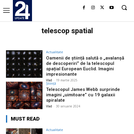
telescop spatial
Actualitate
Oamenii de știință salută o „avalanșă
de descoperiri” de la telescopul
spațial European Euclid. Imagini
impresionante
Vlad
-
19 martie 2025
Știință
Telescopul James Webb surprinde
imagini „uimitoare” cu 19 galaxii
spiralate
Vlad
-
30 ianuarie 2024
MUST READ
Actualitate