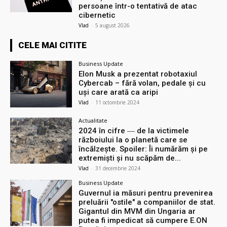
persoane într-o tentativă de atac
cibernetic
Vlad
-
5 august 2026
CELE MAI CITITE
Business Update
Elon Musk a prezentat robotaxiul
Cyberсab – fără volan, pedale și cu
uși care arată ca aripi
Vlad
-
11 octombrie 2024
Actualitate
2024 în cifre ― de la victimele
războiului la o planetă care se
încălzește. Spoiler: Îi numărăm și pe
extremiști și nu scăpăm de...
Vlad
-
31 decembrie 2024
Business Update
Guvernul ia măsuri pentru prevenirea
preluării ″ostile″ a companiilor de stat.
Gigantul din MVM din Ungaria ar
putea fi impedicat să cumpere E.ON