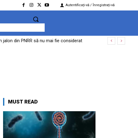
Autentificați-vă / Înregistrați-vă
un jalon din PNRR să nu mai fie considerat
MUST READ