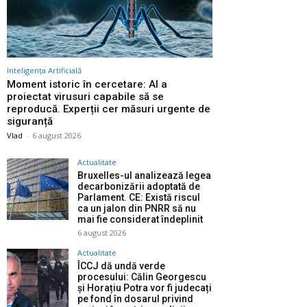
Inteligența Artificială
Moment istoric în cercetare: AI a
proiectat virusuri capabile să se
reproducă. Experții cer măsuri urgente de
siguranță
Vlad
-
6 august 2026
Actualitate
Bruxelles-ul analizează legea
decarbonizării adoptată de
Parlament. CE: Există riscul
ca un jalon din PNRR să nu
mai fie considerat îndeplinit
6 august 2026
Actualitate
ÎCCJ dă undă verde
procesului: Călin Georgescu
și Horațiu Potra vor fi judecați
pe fond în dosarul privind