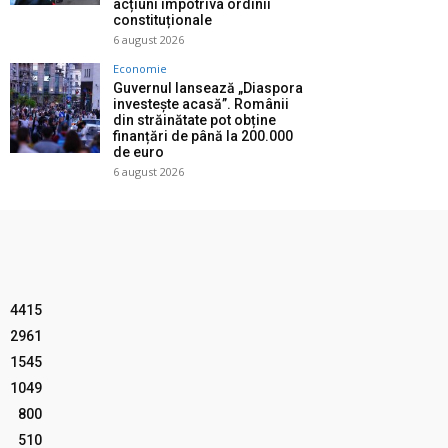
acțiuni împotriva ordinii
constituționale
6 august 2026
Economie
Guvernul lansează „Diaspora
investește acasă”. Românii
din străinătate pot obține
finanțări de până la 200.000
de euro
6 august 2026
4415
2961
1545
1049
800
510