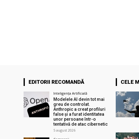
EDITORII RECOMANDĂ
CELE M
Inteligența Artificială
Modelele AI devin tot mai
greu de controlat.
Anthropic a creat profiluri
false și a furat identitatea
unor persoane într-o
tentativă de atac cibernetic
5 august 2026