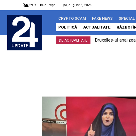
C
29.9
București
joi, august 6, 2026
CRYPTO SCAM
FAKE NEWS
SPECIAL
POLITICĂ
ACTUALITATE
RĂZBOI Î
Bruxelles-ul analize
DE ACTUALITATE
îndeplinit