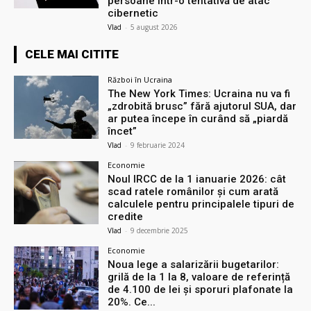
persoane într-o tentativă de atac
cibernetic
Vlad
-
5 august 2026
CELE MAI CITITE
Război în Ucraina
The New York Times: Ucraina nu va fi
„zdrobită brusc” fără ajutorul SUA, dar
ar putea începe în curând să „piardă
încet”
Vlad
-
9 februarie 2024
Economie
Noul IRCC de la 1 ianuarie 2026: cât
scad ratele românilor și cum arată
calculele pentru principalele tipuri de
credite
Vlad
-
9 decembrie 2025
Economie
Noua lege a salarizării bugetarilor:
grilă de la 1 la 8, valoare de referință
de 4.100 de lei și sporuri plafonate la
20%. Ce...