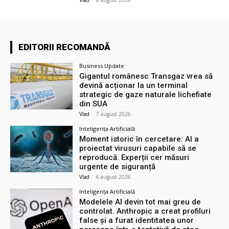
EDITORII RECOMANDĂ
Business Update
Gigantul românesc Transgaz vrea să
devină acționar la un terminal
strategic de gaze naturale lichefiate
din SUA
Vlad
-
7 august 2026
Inteligența Artificială
Moment istoric în cercetare: AI a
proiectat virusuri capabile să se
reproducă. Experții cer măsuri
urgente de siguranță
Vlad
-
6 august 2026
Inteligența Artificială
Modelele AI devin tot mai greu de
controlat. Anthropic a creat profiluri
false și a furat identitatea unor