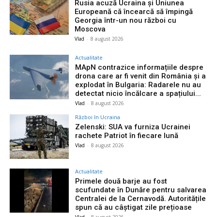
Rusia acuză Ucraina și Uniunea
Europeană că încearcă să împingă
Georgia într-un nou război cu
Moscova
Vlad
-
8 august 2026
Actualitate
MApN contrazice informațiile despre
drona care ar fi venit din România și a
explodat în Bulgaria: Radarele nu au
detectat nicio încălcare a spațiului...
Vlad
-
8 august 2026
Război în Ucraina
Zelenski: SUA va furniza Ucrainei
rachete Patriot în fiecare lună
Vlad
-
8 august 2026
Actualitate
Primele două barje au fost
scufundate în Dunăre pentru salvarea
Centralei de la Cernavodă. Autoritățile
spun că au câștigat zile prețioase
Vlad
-
8 august 2026