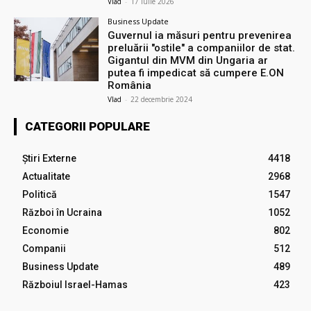
Vlad
-
17 iulie 2026
Business Update
Guvernul ia măsuri pentru prevenirea
preluării ″ostile″ a companiilor de stat.
Gigantul din MVM din Ungaria ar
putea fi impedicat să cumpere E.ON
România
Vlad
-
22 decembrie 2024
CATEGORII POPULARE
Știri Externe
4418
Actualitate
2968
Politică
1547
Război în Ucraina
1052
Economie
802
Companii
512
Business Update
489
Războiul Israel-Hamas
423