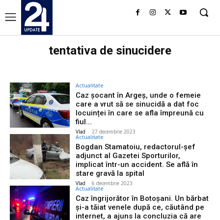
tentativa de sinucidere
Actualitate
Caz șocant în Argeș, unde o femeie
care a vrut să se sinucidă a dat foc
locuinței în care se afla împreună cu
fiul...
Vlad
-
27 decembrie 2023
Actualitate
Bogdan Stamatoiu, redactorul-şef
adjunct al Gazetei Sporturilor,
implicat într-un accident. Se află în
stare gravă la spital
Vlad
-
6 decembrie 2023
Actualitate
Caz îngrijorător în Botoşani. Un bărbat
şi-a tăiat venele după ce, căutând pe
internet, a ajuns la concluzia că are