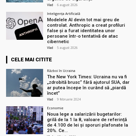
Vlad
-
6 august 2026
Inteligența Artificială
Modelele AI devin tot mai greu de
controlat. Anthropic a creat profiluri
false și a furat identitatea unor
persoane într-o tentativă de atac
cibernetic
Vlad
-
5 august 2026
CELE MAI CITITE
Război în Ucraina
The New York Times: Ucraina nu va fi
„zdrobită brusc” fără ajutorul SUA, dar
ar putea începe în curând să „piardă
încet”
Vlad
-
9 februarie 2024
Economie
Noua lege a salarizării bugetarilor:
grilă de la 1 la 8, valoare de referință
de 4.100 de lei și sporuri plafonate la
20%. Ce...