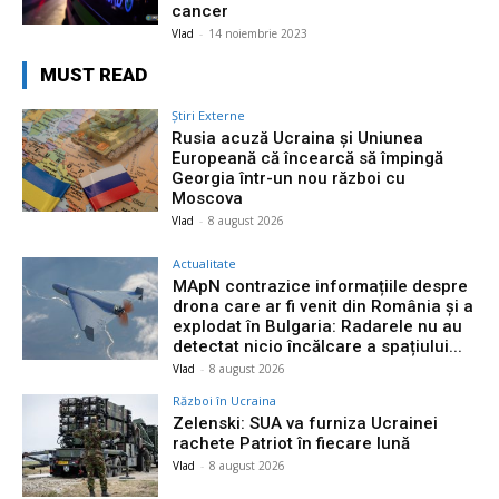
cancer
Vlad
-
14 noiembrie 2023
MUST READ
Știri Externe
Rusia acuză Ucraina și Uniunea
Europeană că încearcă să împingă
Georgia într-un nou război cu
Moscova
Vlad
-
8 august 2026
Actualitate
MApN contrazice informațiile despre
drona care ar fi venit din România și a
explodat în Bulgaria: Radarele nu au
detectat nicio încălcare a spațiului...
Vlad
-
8 august 2026
Război în Ucraina
Zelenski: SUA va furniza Ucrainei
rachete Patriot în fiecare lună
Vlad
-
8 august 2026