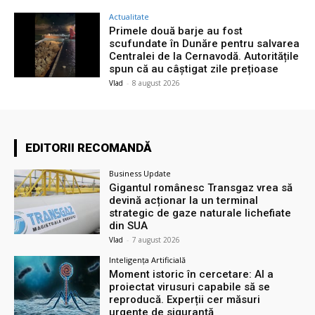
Actualitate
Primele două barje au fost
scufundate în Dunăre pentru salvarea
Centralei de la Cernavodă. Autoritățile
spun că au câștigat zile prețioase
Vlad
-
8 august 2026
EDITORII RECOMANDĂ
Business Update
Gigantul românesc Transgaz vrea să
devină acționar la un terminal
strategic de gaze naturale lichefiate
din SUA
Vlad
-
7 august 2026
Inteligența Artificială
Moment istoric în cercetare: AI a
proiectat virusuri capabile să se
reproducă. Experții cer măsuri
urgente de siguranță