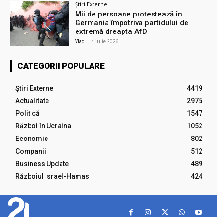
Știri Externe
Mii de persoane protestează în
Germania împotriva partidului de
extremă dreapta AfD
Vlad
-
4 iulie 2026
CATEGORII POPULARE
Știri Externe
4419
Actualitate
2975
Politică
1547
Război în Ucraina
1052
Economie
802
Companii
512
Business Update
489
Războiul Israel-Hamas
424