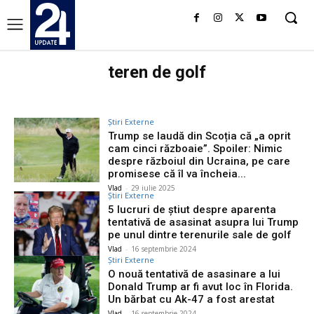
teren de golf
Știri Externe
Trump se laudă din Scoția că „a oprit
cam cinci războaie”. Spoiler: Nimic
despre războiul din Ucraina, pe care
promisese că îl va încheia...
Vlad
-
29 iulie 2025
Știri Externe
5 lucruri de știut despre aparenta
tentativă de asasinat asupra lui Trump
pe unul dintre terenurile sale de golf
Vlad
-
16 septembrie 2024
Știri Externe
O nouă tentativă de asasinare a lui
Donald Trump ar fi avut loc în Florida.
Un bărbat cu Ak-47 a fost arestat
Vlad
-
16 septembrie 2024