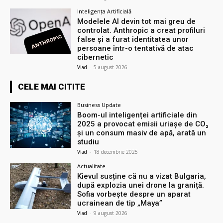
Inteligența Artificială
Modelele AI devin tot mai greu de
controlat. Anthropic a creat profiluri
false și a furat identitatea unor
persoane într-o tentativă de atac
cibernetic
Vlad
-
5 august 2026
CELE MAI CITITE
Business Update
Boom-ul inteligenței artificiale din
2025 a provocat emisii uriașe de CO₂
și un consum masiv de apă, arată un
studiu
Vlad
-
18 decembrie 2025
Actualitate
Kievul susține că nu a vizat Bulgaria,
după explozia unei drone la graniță.
Sofia vorbește despre un aparat
ucrainean de tip „Maya”
Vlad
-
9 august 2026