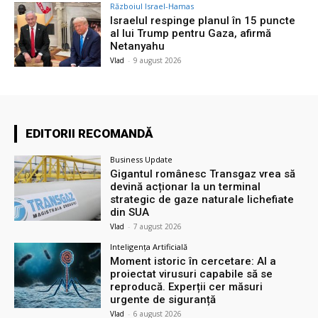
Războiul Israel-Hamas
Israelul respinge planul în 15 puncte
al lui Trump pentru Gaza, afirmă
Netanyahu
Vlad
-
9 august 2026
EDITORII RECOMANDĂ
Business Update
Gigantul românesc Transgaz vrea să
devină acționar la un terminal
strategic de gaze naturale lichefiate
din SUA
Vlad
-
7 august 2026
Inteligența Artificială
Moment istoric în cercetare: AI a
proiectat virusuri capabile să se
reproducă. Experții cer măsuri
urgente de siguranță
Vlad
-
6 august 2026