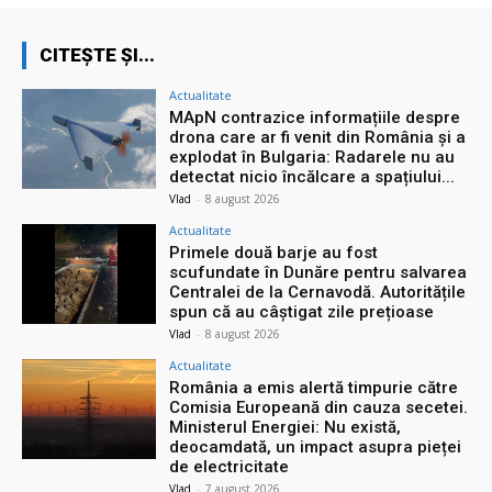
CITEȘTE ȘI...
Actualitate
MApN contrazice informațiile despre
drona care ar fi venit din România și a
explodat în Bulgaria: Radarele nu au
detectat nicio încălcare a spațiului...
Vlad
-
8 august 2026
Actualitate
Primele două barje au fost
scufundate în Dunăre pentru salvarea
Centralei de la Cernavodă. Autoritățile
spun că au câștigat zile prețioase
Vlad
-
8 august 2026
Actualitate
România a emis alertă timpurie către
Comisia Europeană din cauza secetei.
Ministerul Energiei: Nu există,
deocamdată, un impact asupra pieței
de electricitate
Vlad
-
7 august 2026