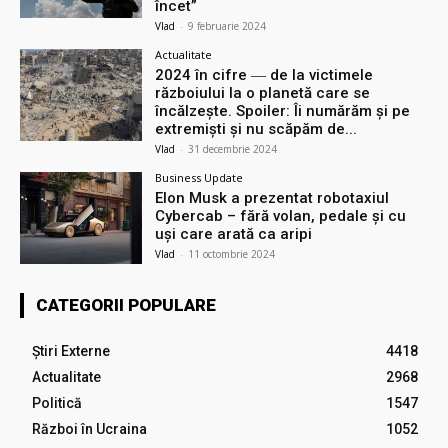
încet”
Vlad
-
9 februarie 2024
Actualitate
2024 în cifre ― de la victimele
războiului la o planetă care se
încălzește. Spoiler: Îi numărăm și pe
extremiști și nu scăpăm de...
Vlad
-
31 decembrie 2024
Business Update
Elon Musk a prezentat robotaxiul
Cyberсab – fără volan, pedale și cu
uși care arată ca aripi
Vlad
-
11 octombrie 2024
CATEGORII POPULARE
Știri Externe
4418
Actualitate
2968
Politică
1547
Război în Ucraina
1052