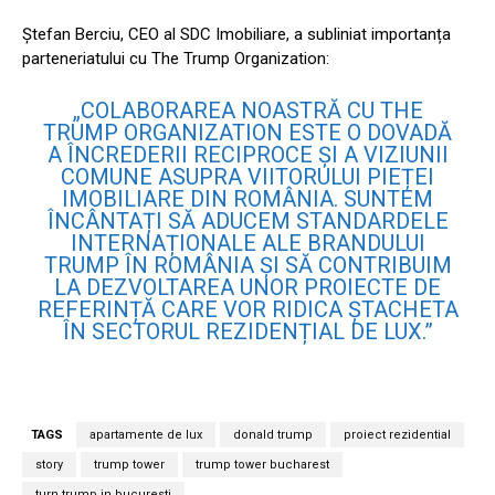
Ștefan Berciu, CEO al SDC Imobiliare, a subliniat importanța
parteneriatului cu The Trump Organization:
„COLABORAREA NOASTRĂ CU THE
TRUMP ORGANIZATION ESTE O DOVADĂ
A ÎNCREDERII RECIPROCE ȘI A VIZIUNII
COMUNE ASUPRA VIITORULUI PIEȚEI
IMOBILIARE DIN ROMÂNIA. SUNTEM
ÎNCÂNTAȚI SĂ ADUCEM STANDARDELE
INTERNAȚIONALE ALE BRANDULUI
TRUMP ÎN ROMÂNIA ȘI SĂ CONTRIBUIM
LA DEZVOLTAREA UNOR PROIECTE DE
REFERINȚĂ CARE VOR RIDICA ȘTACHETA
ÎN SECTORUL REZIDENȚIAL DE LUX.”
TAGS
apartamente de lux
donald trump
proiect rezidential
story
trump tower
trump tower bucharest
turn trump in bucuresti