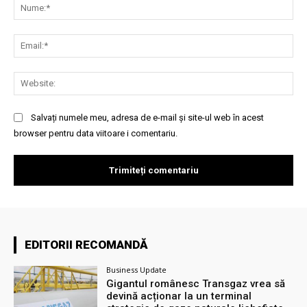
Nu
Ema
Web
Salvați numele meu, adresa de e-mail și site-ul web în acest
browser pentru data viitoare i comentariu.
EDITORII RECOMANDĂ
Business Update
Gigantul românesc Transgaz vrea să
devină acționar la un terminal