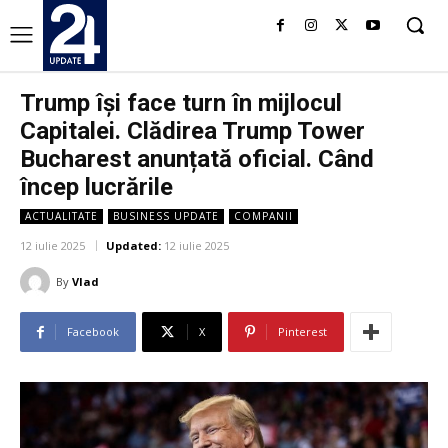
Trump își face turn în mijlocul
Capitalei. Clădirea Trump Tower
Bucharest anunțată oficial. Când
încep lucrările
ACTUALITATE
BUSINESS UPDATE
COMPANII
12 iulie 2025
Updated:
12 iulie 2025
By
Vlad
Facebook
X
Pinterest