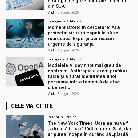
strategic de gaze naturale lichefiate
din SUA
Vlad
-
7 august 2026
Inteligența Artificială
Moment istoric în cercetare: AI a
proiectat virusuri capabile să se
reproducă. Experții cer măsuri
urgente de siguranță
Vlad
-
6 august 2026
Inteligența Artificială
Modelele AI devin tot mai greu de
controlat. Anthropic a creat profiluri
false și a furat identitatea unor
persoane într-o tentativă de atac
cibernetic
Vlad
-
5 august 2026
CELE MAI CITITE
Război în Ucraina
The New York Times: Ucraina nu va fi
„zdrobită brusc” fără ajutorul SUA, dar
ar putea începe în curând să „piardă