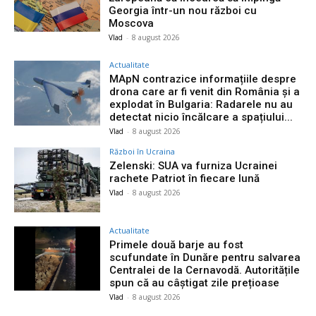
Georgia într-un nou război cu
Moscova
Vlad
-
8 august 2026
Actualitate
MApN contrazice informațiile despre
drona care ar fi venit din România și a
explodat în Bulgaria: Radarele nu au
detectat nicio încălcare a spațiului...
Vlad
-
8 august 2026
Război în Ucraina
Zelenski: SUA va furniza Ucrainei
rachete Patriot în fiecare lună
Vlad
-
8 august 2026
Actualitate
Primele două barje au fost
scufundate în Dunăre pentru salvarea
Centralei de la Cernavodă. Autoritățile
spun că au câștigat zile prețioase
Vlad
-
8 august 2026