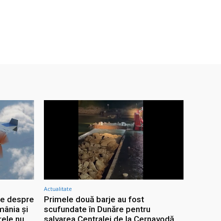
Actualitate
le despre
Primele două barje au fost
mânia și
scufundate în Dunăre pentru
rele nu
salvarea Centralei de la Cernavodă.