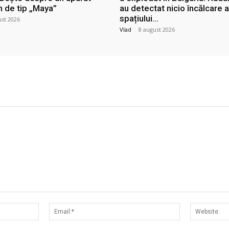
n de tip „Maya”
au detectat nicio încălcare a
spațiului...
ust 2026
Vlad
-
8 august 2026
Nume:*
Email:*