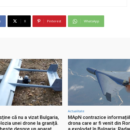
k
X
Pinterest
WhatsApp
Actualitate
sține că nu a vizat Bulgaria,
MApN contrazice informații
ozia unei drone la graniță.
drona care ar fi venit din Ro
rbește despre un aparat
a explodat în Bulgaria: Rada