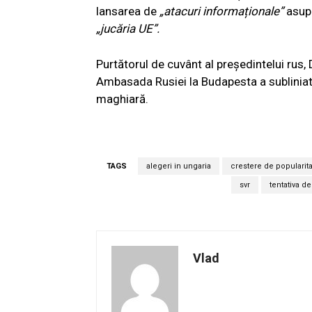
lansarea de
„atacuri informaționale”
asupr
„jucăria UE”.
Purtătorul de cuvânt al președintelui rus,
Ambasada Rusiei la Budapesta a subliniat
maghiară.
TAGS
alegeri in ungaria
crestere de popularit
svr
tentativa de
Vlad