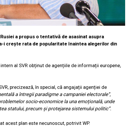
 Rusiei a propus o tentativă de asasinat asupra
i crește rata de popularitate înaintea alegerilor din
 intern al SVR obținut de agențiile de informații europene,
R, precizează, în special, că angajații agenției de
ntală a întregii paradigme a campaniei electorale”
,
a problemelor socio-economice la una emoțională, unde
atea statului, precum și protejarea sistemului politic”.
at acest plan este necunoscut, potrivit WP.