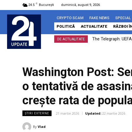
C
24.5
București
duminică, august 9, 2026
CRYPTO SCAM
FAKE NEWS
SPECIAL
POLITICĂ
ACTUALITATE
RĂZBOI Î
The Telegraph: UEFA a
Kievul susține că
DE ACTUALITATE
Washington Post: Serv
o tentativă de asasin
crește rata de popula
21 martie 2026
Updated:
22 martie 2026
ȘTIRI EXTERNE
By
Vlad