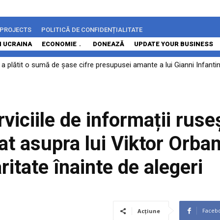
 PROJECTS
POLITICĂ DE CONFIDENȚIALITATE
N UCRAINA
ECONOMIE
DONEAZĂ
UPDATE YOUR BUSINESS
 plătit o sumă de șase cifre presupusei amante a lui Gianni Infantino 
 nu a vizat Bulgaria, după explozia unei drone la graniță. Sofia vorbe
iciile de informații ruse
at asupra lui Viktor Orban
ritate înainte de alegeri
Faceb
Acțiune