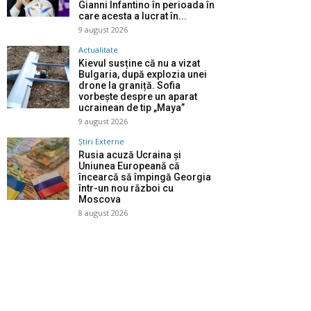
Gianni Infantino în perioada în
care acesta a lucrat în...
9 august 2026
Actualitate
Kievul susține că nu a vizat
Bulgaria, după explozia unei
drone la graniță. Sofia
vorbește despre un aparat
ucrainean de tip „Maya”
9 august 2026
Știri Externe
Rusia acuză Ucraina și
Uniunea Europeană că
încearcă să împingă Georgia
într-un nou război cu
Moscova
8 august 2026