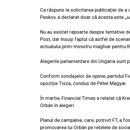
Ca răspuns la solicitarea publicației de a 
Peskov, a declarat doar că acesta este
„u
Nu au existat rapoarte despre tentative d
Post, dar însuși faptul că astfel de scen
actualului prim-ministru maghiar pentru R
Alegerile parlamentare din Ungaria sunt p
Conform sondajelor de opinie, partidul Fid
opoziție Tisza, condus de Péter Magyar.
În martie, Financial Times a relatat că Kr
Orbán în alegeri.
Planul de campanie, care, potrivit FT, a fo
promovarea lui Orbán pe rețelele de socia