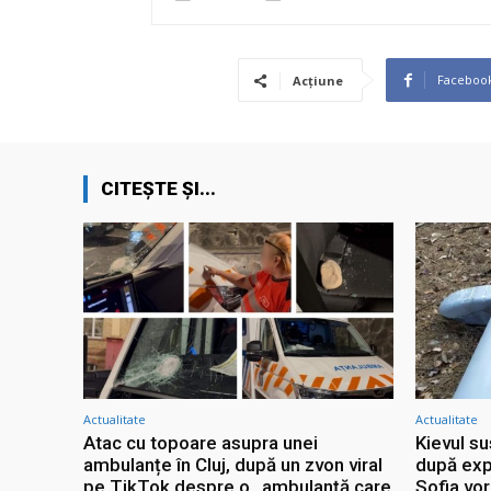
Faceboo
Acțiune
CITEȘTE ȘI...
Actualitate
Actualitate
Atac cu topoare asupra unei
Kievul su
ambulanțe în Cluj, după un zvon viral
după expl
pe TikTok despre o „ambulanță care
Sofia vo