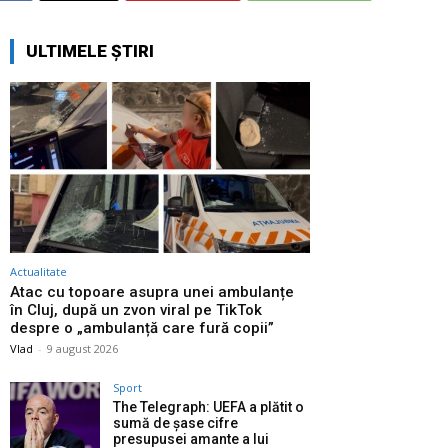
ULTIMELE ȘTIRI
Actualitate
Atac cu topoare asupra unei ambulanțe
în Cluj, după un zvon viral pe TikTok
despre o „ambulanță care fură copii”
Vlad
-
9 august 2026
Sport
The Telegraph: UEFA a plătit o
sumă de șase cifre
presupusei amante a lui