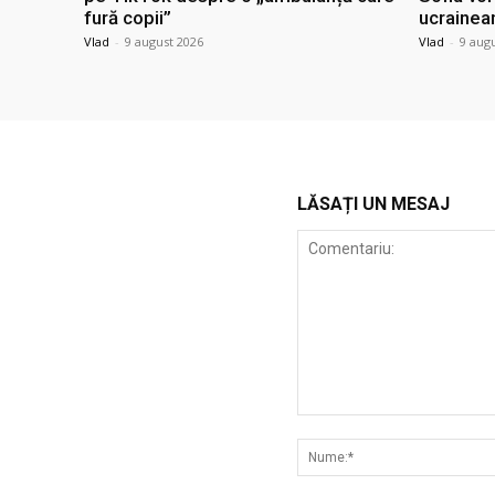
fură copii”
ucrainea
Vlad
-
9 august 2026
Vlad
-
9 aug
LĂSAȚI UN MESAJ
Comentariu: