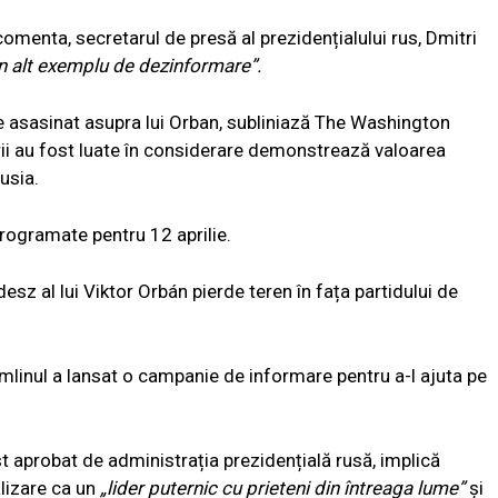
comenta, secretarul de presă al prezidențialului rus, Dmitri
n alt exemplu de dezinformare”.
e asasinat asupra lui Orban, subliniază The Washington
arii au fost luate în considerare demonstrează valoarea
usia.
rogramate pentru 12 aprilie.
esz al lui Viktor Orbán pierde teren în fața partidului de
emlinul a lansat o campanie de informare pentru a-l ajuta pe
st aprobat de administrația prezidențială rusă, implică
lizare ca un
„lider puternic cu prieteni din întreaga lume”
și