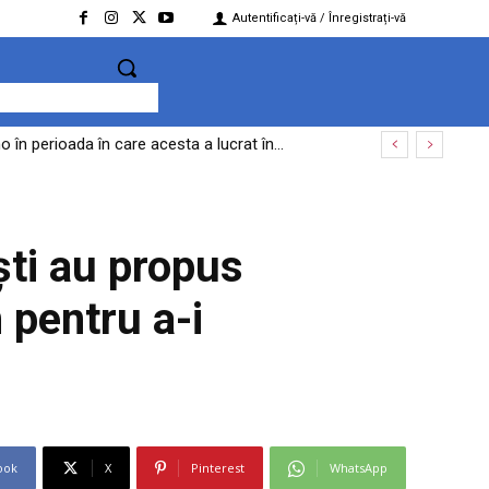
Autentificați-vă / Înregistrați-vă
în perioada în care acesta a lucrat în...
ște despre un aparat ucrainean de tip „Maya”
ști au propus
 pentru a-i
ook
X
Pinterest
WhatsApp