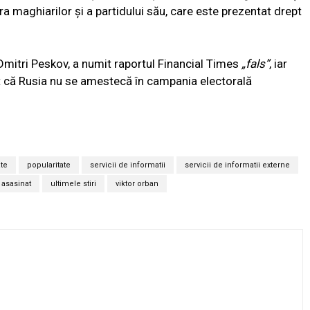
a maghiarilor și a partidului său, care este prezentat drept
 Dmitri Peskov, a numit raportul Financial Times
„fals”
, iar
 că Rusia nu se amestecă în campania electorală
ate
popularitate
servicii de informatii
servicii de informatii externe
 asasinat
ultimele stiri
viktor orban