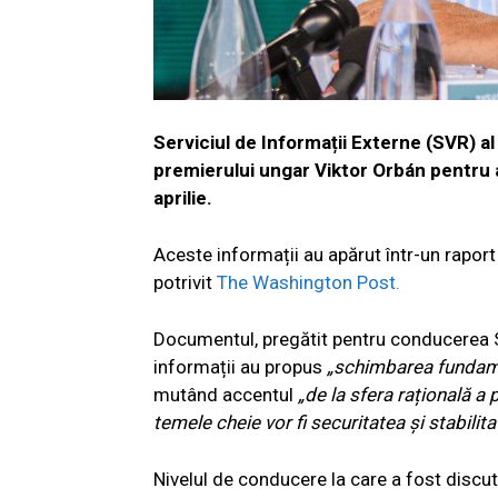
Serviciul de Informații Externe (SVR) al
premierului ungar Viktor Orbán pentru a-
aprilie.
Aceste informații au apărut într-un raport
potrivit
The Washington Post.
Documentul, pregătit pentru conducerea SV
informații au propus
„schimbarea fundame
mutând accentul
„de la sfera rațională 
temele cheie vor fi securitatea și stabilit
Nivelul de conducere la care a fost discut