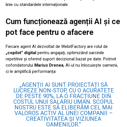
linie cu standardele internaționale.
Cum funcționează agenții AI și ce
pot face pentru o afacere
Fiecare agent AI dezvoltat de WebitFactory are rolul de
„copilot” digital
pentru angajați, optimizând sarcinile
repetitive și oferind suport decizional bazat pe date. Potrivit
cofondatorului
Marius Drenea
, AI-ul nu înlocuiește oamenii,
ci le amplifică performanța:
„AGENȚII AI SUNT PROIECTAȚI SĂ
LUCREZE NON-STOP, CU O ACURATEȚE
DE PESTE 90%, LA O FRACȚIUNE DIN
COSTUL UNUI SALARIU UMAN. SCOPUL
NOSTRU ESTE SĂ ELIBERĂM CEL MAI
VALOROS ACTIV AL UNEI COMPANII –
CREATIVITATEA ȘI VIZIUNEA
OAMENILOR.”