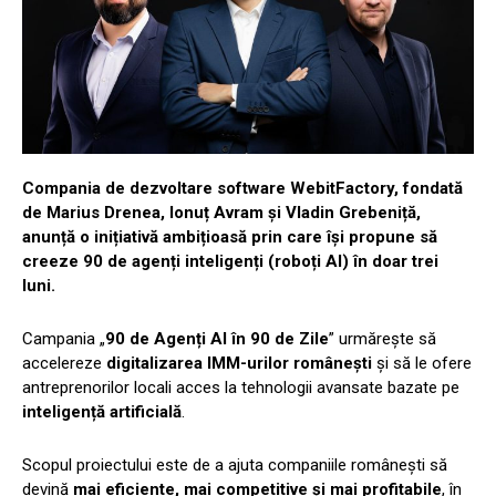
Compania de dezvoltare software WebitFactory, fondată
de Marius Drenea, Ionuț Avram și Vladin Grebeniță,
anunță o inițiativă ambițioasă prin care își propune să
creeze 90 de agenți inteligenți (roboți AI) în doar trei
luni.
Campania „
90 de Agenți AI în 90 de Zile
” urmărește să
accelereze
digitalizarea IMM-urilor românești
și să le ofere
antreprenorilor locali acces la tehnologii avansate bazate pe
inteligență artificială
.
Scopul proiectului este de a ajuta companiile românești să
devină
mai eficiente, mai competitive și mai profitabile
, în