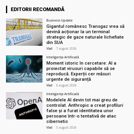
EDITORII RECOMANDĂ
Business Update
Gigantul românesc Transgaz vrea să
devină acționar la un terminal
strategic de gaze naturale lichefiate
din SUA
Vlad
-
7 august 2026
Inteligența Artificială
Moment istoric în cercetare: AI a
proiectat virusuri capabile să se
reproducă. Experții cer măsuri
urgente de siguranță
Vlad
-
6 august 2026
Inteligența Artificială
Modelele AI devin tot mai greu de
controlat. Anthropic a creat profiluri
false și a furat identitatea unor
persoane într-o tentativă de atac
cibernetic
Vlad
-
5 august 2026