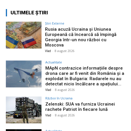
ULTIMELE ȘTIRI
Știri Externe
Rusia acuză Ucraina și Uniunea
Europeană că încearcă să împingă
Georgia într-un nou război cu
Moscova
Vlad
-
8 august 2026
Actualitate
MApN contrazice informațiile despre
drona care ar fi venit din România și a
explodat în Bulgaria: Radarele nu au
detectat nicio încălcare a spațiului...
Vlad
-
8 august 2026
Război în Ucraina
Zelenski: SUA va furniza Ucrainei
rachete Patriot în fiecare lună
Vlad
-
8 august 2026
Actualitate