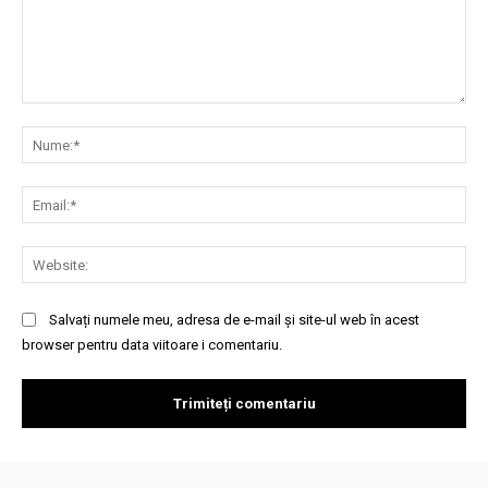
Comentariu:
Nu
Ema
Web
Salvați numele meu, adresa de e-mail și site-ul web în acest
browser pentru data viitoare i comentariu.