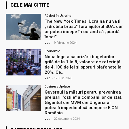
CELE MAI CITITE
Război în Ucraina
The New York Times: Ucraina nu va fi
„zdrobită brusc” fără ajutorul SUA, dar
ar putea începe în curând să „piardă
încet”
Vlad
-
9 februarie 2024
Economie
Noua lege a salarizării bugetarilor:
grilă de la 1 la 8, valoare de referință
de 4.100 de lei și sporuri plafonate la
20%. Ce...
Vlad
-
17 iulie 2026
Business Update
Guvernul ia măsuri pentru prevenirea
preluării ″ostile″ a companiilor de stat.
Gigantul din MVM din Ungaria ar
putea fi impedicat să cumpere E.ON
România
Vlad
-
22 decembrie 2024