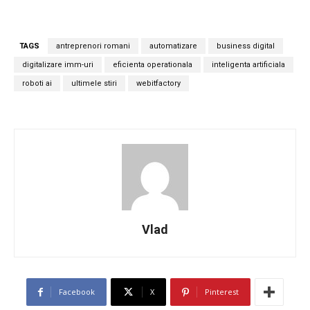
TAGS
antreprenori romani
automatizare
business digital
digitalizare imm-uri
eficienta operationala
inteligenta artificiala
roboti ai
ultimele stiri
webitfactory
Vlad
Facebook
X
Pinterest