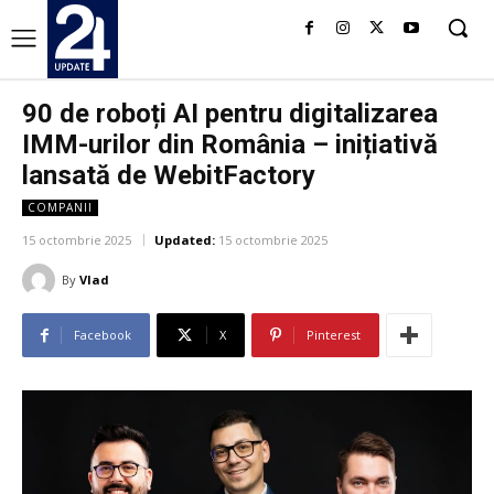
90 de roboți AI pentru digitalizarea
IMM-urilor din România – inițiativă
lansată de WebitFactory
COMPANII
15 octombrie 2025
Updated:
15 octombrie 2025
By
Vlad
Facebook
X
Pinterest