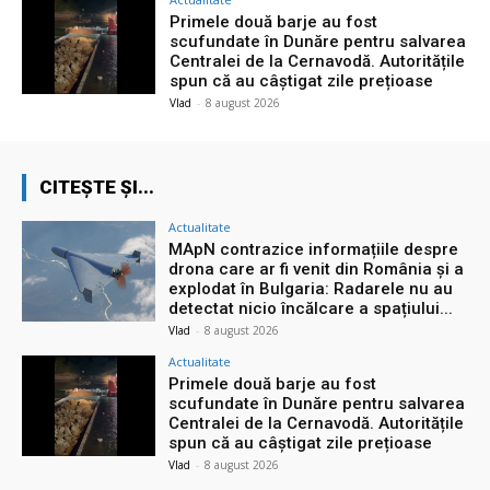
Primele două barje au fost
scufundate în Dunăre pentru salvarea
Centralei de la Cernavodă. Autoritățile
spun că au câștigat zile prețioase
Vlad
-
8 august 2026
CITEȘTE ȘI...
Actualitate
MApN contrazice informațiile despre
drona care ar fi venit din România și a
explodat în Bulgaria: Radarele nu au
detectat nicio încălcare a spațiului...
Vlad
-
8 august 2026
Actualitate
Primele două barje au fost
scufundate în Dunăre pentru salvarea
Centralei de la Cernavodă. Autoritățile
spun că au câștigat zile prețioase
Vlad
-
8 august 2026