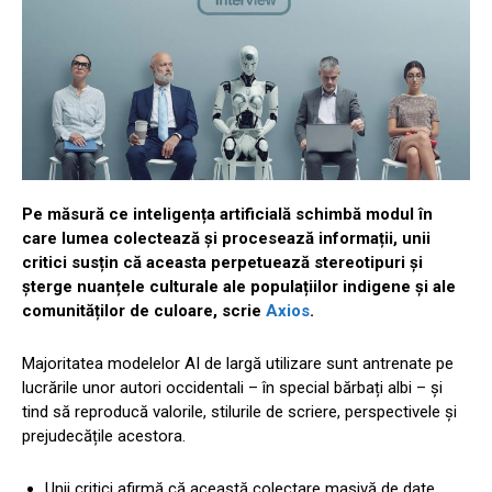
Pe măsură ce inteligența artificială schimbă modul în
care lumea colectează și procesează informații, unii
critici susțin că aceasta perpetuează stereotipuri și
șterge nuanțele culturale ale populațiilor indigene și ale
comunităților de culoare, scrie
Axios
.
Majoritatea modelelor AI de largă utilizare sunt antrenate pe
lucrările unor autori occidentali – în special bărbați albi – și
tind să reproducă valorile, stilurile de scriere, perspectivele și
prejudecățile acestora.
Unii critici afirmă că această colectare masivă de date