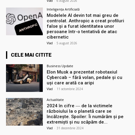
Vlad
-
6 august 2026
Inteligența Artificială
Modelele AI devin tot mai greu de
controlat. Anthropic a creat profiluri
false și a furat identitatea unor
persoane într-o tentativă de atac
cibernetic
Vlad
-
5 august 2026
CELE MAI CITITE
Business Update
Elon Musk a prezentat robotaxiul
Cyberсab – fără volan, pedale și cu
uși care arată ca aripi
Vlad
-
11 octombrie 2024
Actualitate
2024 în cifre ― de la victimele
războiului la o planetă care se
încălzește. Spoiler: Îi numărăm și pe
extremiști și nu scăpăm de...
Vlad
-
31 decembrie 2024