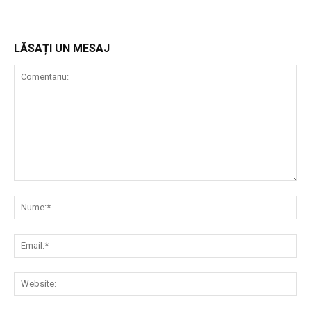
LĂSAȚI UN MESAJ
Comentariu:
Nu
Ema
Web