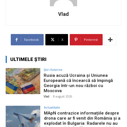
Vlad
Facebook
X
Pinterest
ULTIMELE ȘTIRI
Știri Externe
Rusia acuză Ucraina și Uniunea
Europeană că încearcă să împingă
Georgia într-un nou război cu
Moscova
Vlad
-
8 august 2026
Actualitate
MApN contrazice informațiile despre
drona care ar fi venit din România și a
explodat în Bulgaria: Radarele nu au