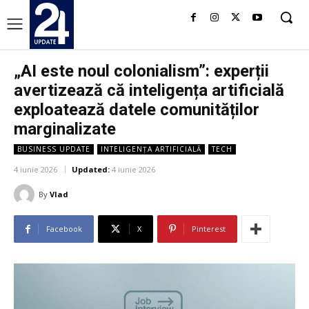
„AI este noul colonialism”: experții
avertizează că inteligența artificială
exploatează datele comunităților
marginalizate
BUSINESS UPDATE
INTELIGENȚA ARTIFICIALĂ
TECH
4 iunie 2026
Updated:
4 iunie 2026
By
Vlad
Facebook
X
Pinterest