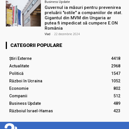
Business Update
Guvernul ia măsuri pentru prevenirea
preluării ″ostile″ a companiilor de stat.
Gigantul din MVM din Ungaria ar
putea fi impedicat să cumpere E.ON
România
Vlad
-
22 decembrie 2024
CATEGORII POPULARE
Știri Externe
4418
Actualitate
2968
Politică
1547
Război în Ucraina
1052
Economie
802
Companii
512
Business Update
489
Războiul Israel-Hamas
423