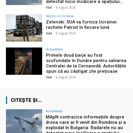
detectat nicio încălcare a spațiului...
Vlad
-
8 august 2026
Război în Ucraina
Zelenski: SUA va furniza Ucrainei
rachete Patriot în fiecare lună
Vlad
-
8 august 2026
Actualitate
Primele două barje au fost
scufundate în Dunăre pentru salvarea
Centralei de la Cernavodă. Autoritățile
spun că au câștigat zile prețioase
Vlad
-
8 august 2026
CITEȘTE ȘI...
Actualitate
MApN contrazice informațiile despre
drona care ar fi venit din România și a
explodat în Bulgaria: Radarele nu au
detectat nicio încălcare a spațiului...