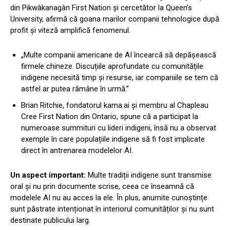
din Pikwàkanagàn First Nation și cercetător la Queen’s
University, afirmă că goana marilor companii tehnologice după
profit și viteză amplifică fenomenul.
„Multe companii americane de AI încearcă să depășească
firmele chineze. Discuțiile aprofundate cu comunitățile
indigene necesită timp și resurse, iar companiile se tem că
astfel ar putea rămâne în urmă.”
Brian Ritchie, fondatorul kama.ai și membru al Chapleau
Cree First Nation din Ontario, spune că a participat la
numeroase summituri cu lideri indigeni, însă nu a observat
exemple în care populațiile indigene să fi fost implicate
direct în antrenarea modelelor AI.
Un aspect important:
Multe tradiții indigene sunt transmise
oral și nu prin documente scrise, ceea ce înseamnă că
modelele AI nu au acces la ele. În plus, anumite cunoștințe
sunt păstrate intenționat în interiorul comunităților și nu sunt
destinate publicului larg.