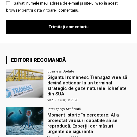
Salvați numele meu, adresa de e-mail și site-ul web în acest
browser pentru data viitoare i comentariu.
EDITORII RECOMANDĂ
Business Update
Gigantul românesc Transgaz vrea să
devină acționar la un terminal
strategic de gaze naturale lichefiate
din SUA
Vlad
-
7 august 2026
Inteligența Artificială
Moment istoric în cercetare: AI a
proiectat virusuri capabile să se
reproducă. Experții cer măsuri
urgente de siguranță