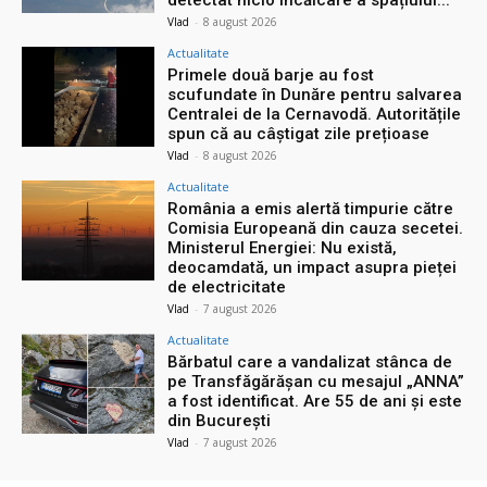
Vlad
-
8 august 2026
Actualitate
Primele două barje au fost
scufundate în Dunăre pentru salvarea
Centralei de la Cernavodă. Autoritățile
spun că au câștigat zile prețioase
Vlad
-
8 august 2026
Actualitate
România a emis alertă timpurie către
Comisia Europeană din cauza secetei.
Ministerul Energiei: Nu există,
deocamdată, un impact asupra pieței
de electricitate
Vlad
-
7 august 2026
Actualitate
Bărbatul care a vandalizat stânca de
pe Transfăgărășan cu mesajul „ANNA”
a fost identificat. Are 55 de ani și este
din București
Vlad
-
7 august 2026