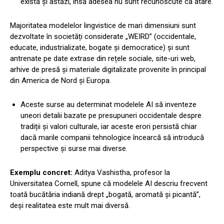
există și astăzi, însă adesea nu sunt recunoscute ca atare.
Majoritatea modelelor lingvistice de mari dimensiuni sunt
dezvoltate în societăți considerate „WEIRD” (occidentale,
educate, industrializate, bogate și democratice) și sunt
antrenate pe date extrase din rețele sociale, site-uri web,
arhive de presă și materiale digitalizate provenite în principal
din America de Nord și Europa.
Aceste surse au determinat modelele AI să inventeze
uneori detalii bazate pe presupuneri occidentale despre
tradiții și valori culturale, iar aceste erori persistă chiar
dacă marile companii tehnologice încearcă să introducă
perspective și surse mai diverse.
Exemplu concret:
Aditya Vashistha, profesor la
Universitatea Cornell, spune că modelele AI descriu frecvent
toată bucătăria indiană drept „bogată, aromată și picantă”,
deși realitatea este mult mai diversă.