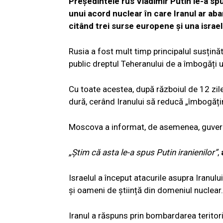
Președintele rus Vladimir Putin le-a spus
unui acord nuclear în care Iranul ar ab
citând trei surse europene și una israeli
Rusia a fost mult timp principalul susțină
public dreptul Teheranului de a îmbogăți u
Cu toate acestea, după războiul de 12 zile d
dură, cerând Iranului să reducă „îmbogățire
Moscova a informat, de asemenea, guvernul 
„Știm că asta le-a spus Putin iranienilor”
,
Israelul a început atacurile asupra Iranului 
și oameni de știință din domeniul nuclear.
Iranul a răspuns prin bombardarea teritoriu