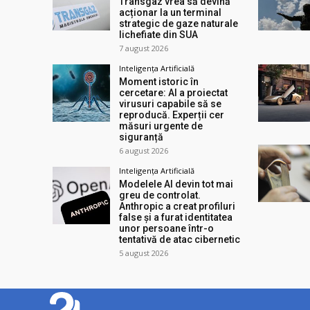
Transgaz vrea să devină
acționar la un terminal
strategic de gaze naturale
lichefiate din SUA
7 august 2026
Inteligența Artificială
Moment istoric în
cercetare: AI a proiectat
virusuri capabile să se
reproducă. Experții cer
măsuri urgente de
siguranță
6 august 2026
Inteligența Artificială
Modelele AI devin tot mai
greu de controlat.
Anthropic a creat profiluri
false și a furat identitatea
unor persoane într-o
tentativă de atac cibernetic
5 august 2026