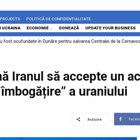
 PROJECTS
POLITICĂ DE CONFIDENȚIALITATE
N UCRAINA
ECONOMIE
DONEAZĂ
UPDATE YOUR BUSINESS
u fost scufundate în Dunăre pentru salvarea Centralei de la Cernavodă
ă Iranul să accepte un a
 îmbogățire” a uraniului
Faceb
Acțiune