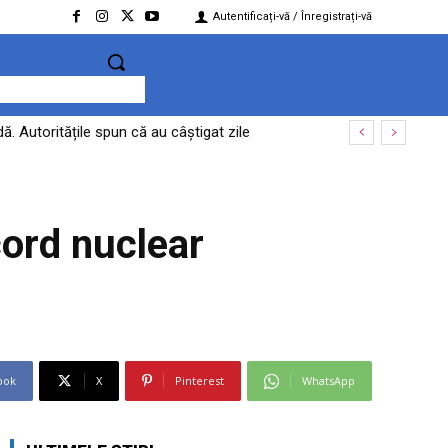
Autentificați-vă / Înregistrați-vă
. Autoritățile spun că au câștigat zile
cord nuclear
ook
X
Pinterest
WhatsApp