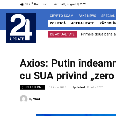
C
37.2
București
sâmbătă, august 8, 2026
CRYPTO SCAM
FAKE NEWS
SPECIAL
POLITICĂ
ACTUALITATE
RĂZBOI Î
Primele două barje a
DE ACTUALITATE
prețioase
Axios: Putin îndeamn
cu SUA privind „zero
12 iulie 2025
Updated:
12 iulie 2025
ȘTIRI EXTERNE
By
Vlad