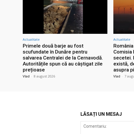
Actualitate
Actualitate
Primele două barje au fost
România 
scufundate în Dunăre pentru
Comisia 
salvarea Centralei de la Cernavodă.
secetei. 
Autoritățile spun că au câștigat zile
există, 
prețioase
asupra pi
Vlad
-
8 august 2026
Vlad
-
7 aug
LĂSAȚI UN MESAJ