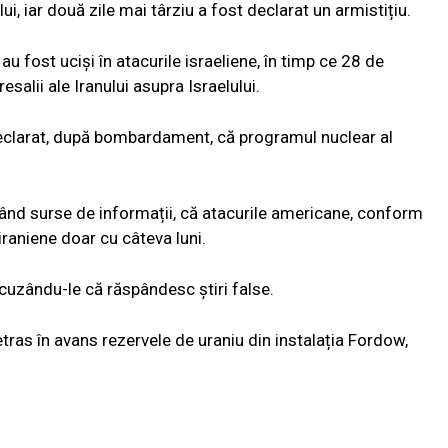
lui, iar două zile mai târziu a fost declarat un armistițiu.
 au fost uciși în atacurile israeliene, în timp ce 28 de
salii ale Iranului asupra Israelului.
clarat, după bombardament, că programul nuclear al
ând surse de informații, că atacurile americane, conform
 iraniene doar cu câteva luni.
 acuzându-le că răspândesc știri false.
etras în avans rezervele de uraniu din instalația Fordow,