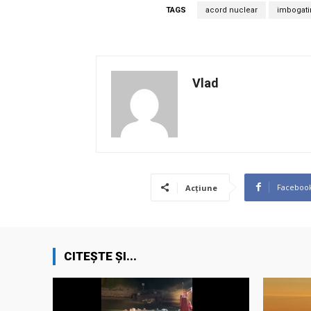
TAGS
acord nuclear
imbogati
Vlad
Faceboo
Acțiune
CITEȘTE ȘI...