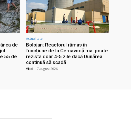
Actualitate
tânca de
Bolojan: Reactorul rămas în
jul
funcțiune de la Cernavodă mai poate
re 55 de
rezista doar 4-5 zile dacă Dunărea
continuă să scadă
Vlad
-
7 august 2026