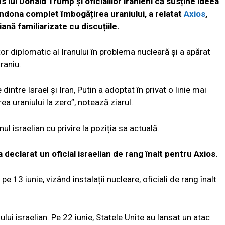
 lui Donald Trump și oficialilor iranieni că susține ideea
andona complet îmbogățirea uraniului, a relatat
Axios
,
ană familiarizate cu discuțiile.
tor diplomatic al Iranului în problema nucleară și a apărat
raniu.
intre Israel și Iran, Putin a adoptat în privat o linie mai
a uraniului la zero”, notează ziarul.
israelian cu privire la poziția sa actuală.
a declarat un oficial israelian de rang înalt pentru Axios.
pe 13 iunie, vizând instalații nucleare, oficiali de rang înalt
lui israelian. Pe 22 iunie, Statele Unite au lansat un atac