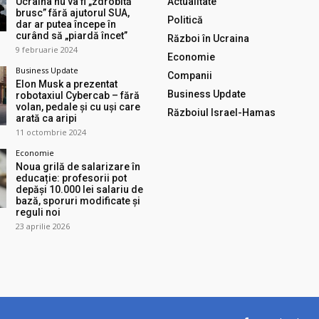
Ucraina nu va fi „zdrobită
Actualitate
brusc” fără ajutorul SUA,
Politică
dar ar putea începe în
curând să „piardă încet”
Război în Ucraina
9 februarie 2024
Economie
Business Update
Companii
Elon Musk a prezentat
Business Update
robotaxiul Cyberсab – fără
volan, pedale și cu uși care
Războiul Israel-Hamas
arată ca aripi
11 octombrie 2024
Economie
Noua grilă de salarizare în
educație: profesorii pot
depăși 10.000 lei salariu de
bază, sporuri modificate și
reguli noi
23 aprilie 2026