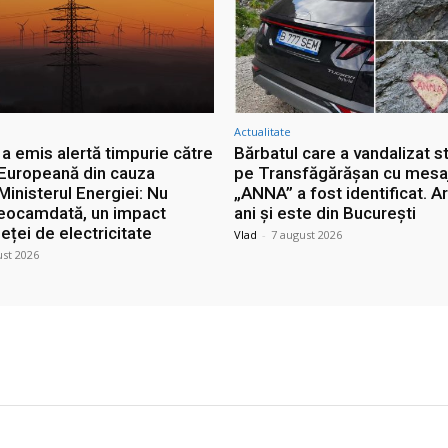
Actualitate
a emis alertă timpurie către
Bărbatul care a vandalizat s
Europeană din cauza
pe Transfăgărășan cu mesa
Ministerul Energiei: Nu
„ANNA” a fost identificat. A
deocamdată, un impact
ani și este din București
eței de electricitate
Vlad
-
7 august 2026
ust 2026