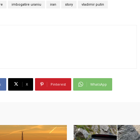
re
imbogatire uraniu
iran
story
vladimir putin
k
X
Pinterest
WhatsApp