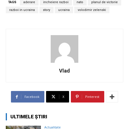
TAGS
aderare
incheiere razboi
nato
planul de victorie
razboi in ucraina
story
ucraina
volodimir zelenski
Vlad
Facebook
X
Pinterest
ULTIMELE ȘTIRI
Actualitate