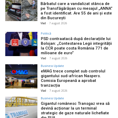
Bărbatul care a vandalizat stânca de
pe Transfăgărășan cu mesajul „ANNA”
a fost identificat. Are 55 de ani și este
din București
Vlad
-
7 august 2026
Politică
PSD contraatacă după declarațiile lui
Bolojan: „Contestarea Legii integrității
la CCR poate costa România 771 de
milioane de euro”
Vlad
-
7 august 2026
Business Update
eMAG trece complet sub controlul
gigantului sud-african Naspers.
Comisia Europeană a aprobat
tranzacția
Vlad
-
7 august 2026
Business Update
Gigantul românesc Transgaz vrea să
devină acționar la un terminal
strategic de gaze naturale lichefiate
din SUA