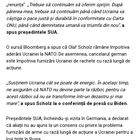
„renunța”.
„Trebuie să continuăm să oferim sprijin. După
părerea mea, trebuie să continuăm până când Ucraina va
câștiga o pace justă și durabilă în conformitate cu Carta
ONU, până când demnitatea umană va triumfa din nou”,
a
spus președintele SUA.
O sursă Bloomberg a spus că Olaf Scholz rămâne împotriva
aderării Ucrainei la NATO. De asemenea, cancelarul german
este împotriva furnizării Ucrainei de rachete cu rază lungă de
acțiune.
„Susținem Ucraina cât se poate de energic. În același timp,
ne asigurăm că NATO nu devine parte la război, pentru ca
acest război să nu se transforme într-un dezastru și mai
mare”,
a spus Scholz la o conferință de presă cu Biden.
Președintele SUA, încheindu-și vizita în Germania, a declarat
că aliații nu au ajuns la un consens cu privire la problema
furnizării de arme cu rază lungă de acțiune a Ucrainei pentru a
lovi ținte în Rusia.