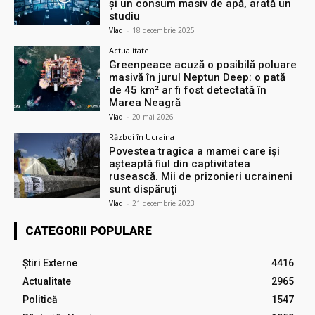
și un consum masiv de apă, arată un
studiu
Vlad
-
18 decembrie 2025
Actualitate
Greenpeace acuză o posibilă poluare
masivă în jurul Neptun Deep: o pată
de 45 km² ar fi fost detectată în
Marea Neagră
Vlad
-
20 mai 2026
Război în Ucraina
Povestea tragica a mamei care își
așteaptă fiul din captivitatea
rusească. Mii de prizonieri ucraineni
sunt dispăruți
Vlad
-
21 decembrie 2023
CATEGORII POPULARE
Știri Externe
4416
Actualitate
2965
Politică
1547