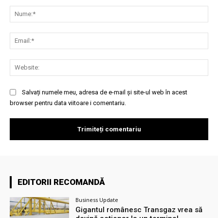
Comentariu:
Nu
Ema
Web
Salvați numele meu, adresa de e-mail și site-ul web în acest
browser pentru data viitoare i comentariu.
EDITORII RECOMANDĂ
Business Update
Gigantul românesc Transgaz vrea să