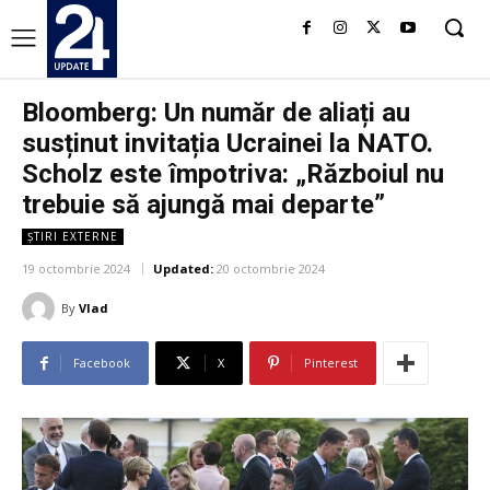
Bloomberg: Un număr de aliați au
susținut invitația Ucrainei la NATO.
Scholz este împotriva: „Războiul nu
trebuie să ajungă mai departe”
ȘTIRI EXTERNE
19 octombrie 2024
Updated:
20 octombrie 2024
By
Vlad
Facebook
X
Pinterest