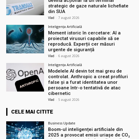
devină acționar la un terminal
strategic de gaze naturale lichefiate
din SUA
Vlad
-
7 august 2026
Inteligența Artificială
Moment istoric în cercetare: AI a
proiectat virusuri capabile să se
reproducă. Experții cer măsuri
urgente de siguranță
Vlad
-
6 august 2026
Inteligența Artificială
Modelele AI devin tot mai greu de
controlat. Anthropic a creat profiluri
false și a furat identitatea unor
persoane într-o tentativă de atac
cibernetic
Vlad
-
5 august 2026
CELE MAI CITITE
Business Update
Boom-ul inteligenței artificiale din
2025 a provocat emisii uriașe de CO₂