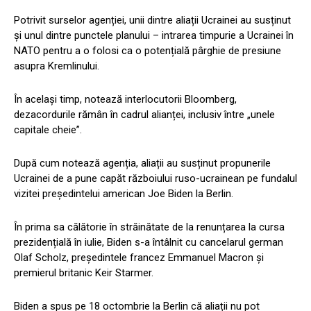
Potrivit surselor agenției, unii dintre aliații Ucrainei au susținut
și unul dintre punctele planului – intrarea timpurie a Ucrainei în
NATO pentru a o folosi ca o potențială pârghie de presiune
asupra Kremlinului.
În același timp, notează interlocutorii Bloomberg,
dezacordurile rămân în cadrul alianței, inclusiv între „unele
capitale cheie”.
După cum notează agenția, aliații au susținut propunerile
Ucrainei de a pune capăt războiului ruso-ucrainean pe fundalul
vizitei președintelui american Joe Biden la Berlin.
În prima sa călătorie în străinătate de la renunțarea la cursa
prezidențială în iulie, Biden s-a întâlnit cu cancelarul german
Olaf Scholz, președintele francez Emmanuel Macron și
premierul britanic Keir Starmer.
Biden a spus pe 18 octombrie la Berlin că aliații nu pot