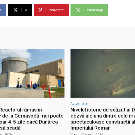
k
X
Pinterest
WhatsApp
Actualitate
 Reactorul rămas în
Nivelul istoric de scăzut al D
e de la Cernavodă mai poate
dezvăluie una dintre cele m
doar 4-5 zile dacă Dunărea
spectaculoase construcții a
 să scadă
Imperiului Roman
ust 2026
Vlad
-
7 august 2026