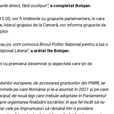
rile direct, fără ocolişuri”
,
a completat Bolojan.
5.00, vor fi întâlnirile cu grupurile parlamentare, în care
, liderul grupului de la Cameră, vor informa grupurile de
iilor.
au joi, vom convoca Biroul Politic Naţional pentru a lua o
aţional Liberal”,
a arătat Ilie Bolojan.
at cu premierul desemnat şi aspectele care ţin de
durilor europene, de accesarea granturilor din PNRR, iar
formele pe care România şi le-a asumat în 2021 şi pe care
ncipal, de nouă legi care trebuie adoptate în Parlamentul
urgentarea finalizării lucrărilor, în aşa fel încât să nu
 iar cele pe împrumuturi să rămână într-o pondere