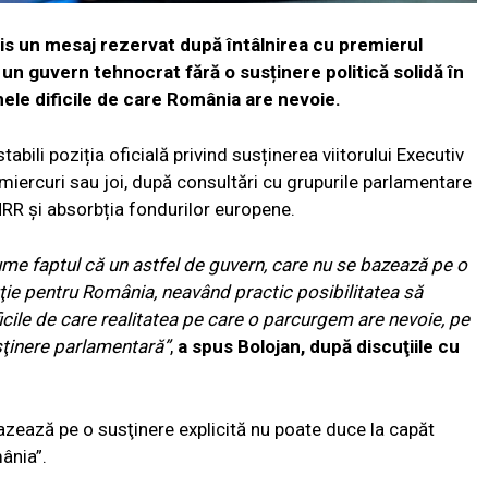
mis un mesaj rezervat după întâlnirea cu premierul
 guvern tehnocrat fără o susținere politică solidă în
le dificile de care România are nevoie.
 stabili poziția oficială privind susținerea viitorului Executiv
miercuri sau joi, după consultări cu grupurile parlamentare
 PNRR și absorbția fondurilor europene.
me faptul că un astfel de guvern, care nu se bazează pe o
luţie pentru România, neavând practic posibilitatea să
ficile de care realitatea pe care o parcurgem are nevoie, pe
sţinere parlamentară”
,
a spus Bolojan, după discuţiile cu
azează pe o susţinere explicită nu poate duce la capăt
ânia”.