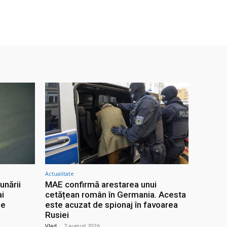
Actualitate
unării
MAE confirmă arestarea unui
ai
cetățean român în Germania. Acesta
le
este acuzat de spionaj în favoarea
Rusiei
Vlad
-
7 august 2026