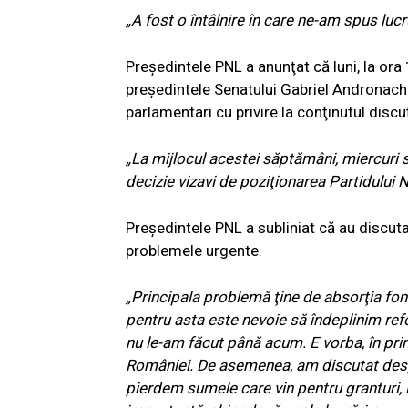
„A fost o întâlnire în care ne-am spus lucru
Preşedintele PNL a anunţat că luni, la ora 1
preşedintele Senatului Gabriel Andronache
parlamentari cu privire la conţinutul discuţ
„La mijlocul acestei săptămâni, miercuri s
decizie vizavi de poziţionarea Partidului N
Preşedintele PNL a subliniat că au discut
problemele urgente.
„Principala problemă ţine de absorţia fon
pentru asta este nevoie să îndeplinim re
nu le-am făcut până acum. E vorba, în pri
României. De asemenea, am discutat despre 
pierdem sumele care vin pentru granturi,