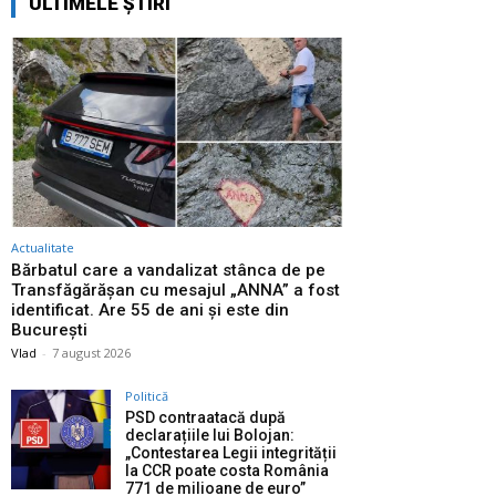
ULTIMELE ȘTIRI
Actualitate
Bărbatul care a vandalizat stânca de pe
Transfăgărășan cu mesajul „ANNA” a fost
identificat. Are 55 de ani și este din
București
Vlad
-
7 august 2026
Politică
PSD contraatacă după
declarațiile lui Bolojan:
„Contestarea Legii integrității
la CCR poate costa România
771 de milioane de euro”