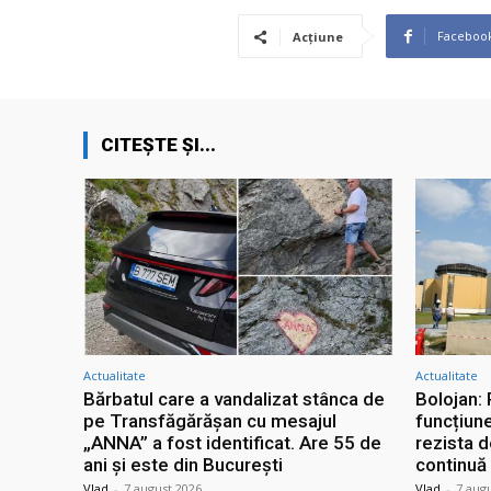
Faceboo
Acțiune
CITEȘTE ȘI...
Actualitate
Actualitate
Bărbatul care a vandalizat stânca de
Bolojan:
pe Transfăgărășan cu mesajul
funcțiun
„ANNA” a fost identificat. Are 55 de
rezista 
ani și este din București
continuă
Vlad
-
7 august 2026
Vlad
-
7 aug