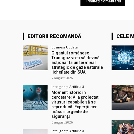
EDITORII RECOMANDĂ
CELE M
Business Update
Gigantul românesc
Transgaz vrea să devină
acționar la un terminal
strategic de gaze naturale
lichefiate din SUA
7 august 2026
Inteligența Artificială
Moment istoric în
cercetare: AI a proiectat
virusuri capabile să se
reproducă. Experții cer
măsuri urgente de
siguranță
6 august 2026
Inteligența Artificială