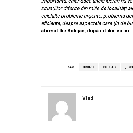
importantă, chiar dacă unele lucrări nu vo
situaţiilor diferite din miile de localităţi 
celelalte probleme urgente, problema defici
eficiente, despre aspectele care ţin de b
afirmat Ilie Bolojan, după întâlnirea cu
TAGS
decizie
executiv
guve
Vlad