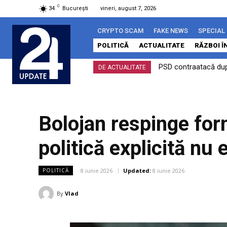
C
34
București
vineri, august 7, 2026
CRYPTO SCAM
FAKE NEWS
SPECIAL
POLITICĂ
ACTUALITATE
RĂZBOI Î
PSD contraatacă după
eMAG trece compl
DE ACTUALITATE
Bolojan respinge for
politică explicită nu
8 iunie 2026
Updated:
8 iunie 2026
POLITICĂ
By
Vlad