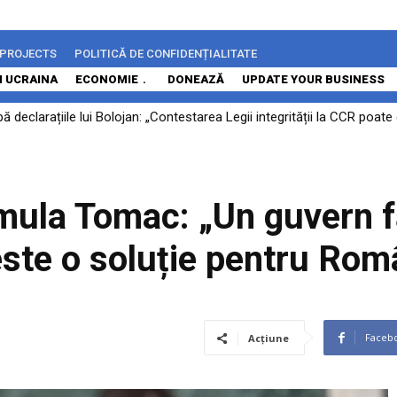
 PROJECTS
POLITICĂ DE CONFIDENȚIALITATE
N UCRAINA
ECONOMIE
DONEAZĂ
UPDATE YOUR BUSINESS
 declarațiile lui Bolojan: „Contestarea Legii integrității la CCR poa
et sub controlul gigantului sud-african Naspers. Comisia Europeană
mula Tomac: „Un guvern f
 este o soluție pentru Rom
Faceb
Acțiune