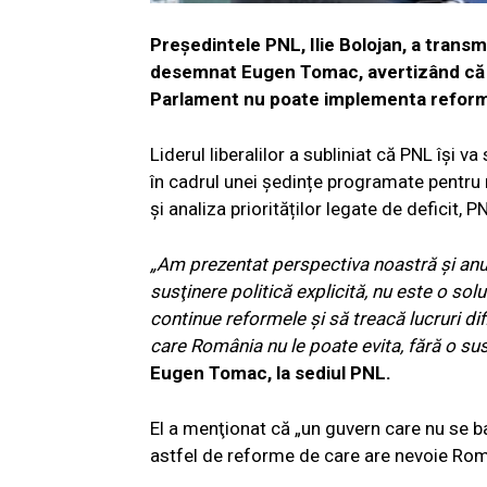
Președintele PNL, Ilie Bolojan, a trans
desemnat Eugen Tomac, avertizând că un
Parlament nu poate implementa reforme
Liderul liberalilor a subliniat că PNL își va
în cadrul unei ședințe programate pentru 
și analiza priorităților legate de deficit,
„Am prezentat perspectiva noastră şi anu
susţinere politică explicită, nu este o so
continue reformele şi să treacă lucruri di
care România nu le poate evita, fără o su
Eugen Tomac, la sediul PNL.
El a menţionat că „un guvern care nu se b
astfel de reforme de care are nevoie Rom