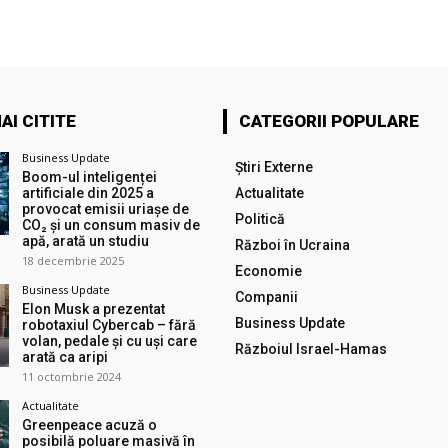
AI CITITE
CATEGORII POPULARE
Business Update
Știri Externe
Boom-ul inteligenței
artificiale din 2025 a
Actualitate
provocat emisii uriașe de
Politică
CO₂ și un consum masiv de
apă, arată un studiu
Război în Ucraina
18 decembrie 2025
Economie
Business Update
Companii
Elon Musk a prezentat
Business Update
robotaxiul Cyberсab – fără
volan, pedale și cu uși care
Războiul Israel-Hamas
arată ca aripi
11 octombrie 2024
Actualitate
Greenpeace acuză o
posibilă poluare masivă în