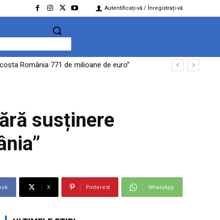
Autentificați-vă / Înregistrați-vă
te costa România 771 de milioane de euro”
 a aprobat tranzacția
ără susținere
ânia”
ook
X
Pinterest
WhatsApp