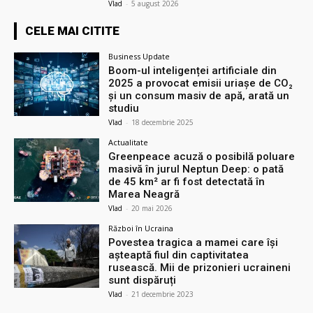
Vlad
-
5 august 2026
CELE MAI CITITE
Business Update
Boom-ul inteligenței artificiale din
2025 a provocat emisii uriașe de CO₂
și un consum masiv de apă, arată un
studiu
Vlad
-
18 decembrie 2025
Actualitate
Greenpeace acuză o posibilă poluare
masivă în jurul Neptun Deep: o pată
de 45 km² ar fi fost detectată în
Marea Neagră
Vlad
-
20 mai 2026
Război în Ucraina
Povestea tragica a mamei care își
așteaptă fiul din captivitatea
rusească. Mii de prizonieri ucraineni
sunt dispăruți
Vlad
-
21 decembrie 2023