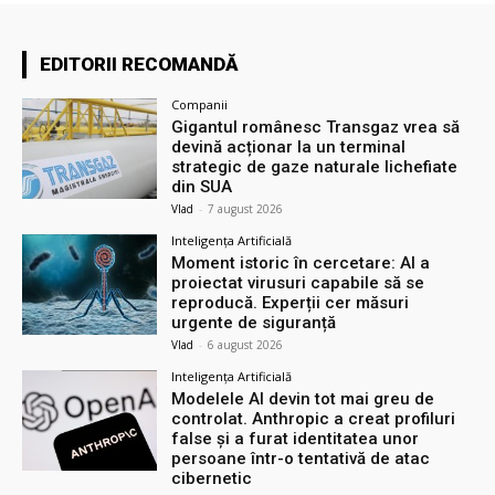
EDITORII RECOMANDĂ
Companii
Gigantul românesc Transgaz vrea să
devină acționar la un terminal
strategic de gaze naturale lichefiate
din SUA
Vlad
-
7 august 2026
Inteligența Artificială
Moment istoric în cercetare: AI a
proiectat virusuri capabile să se
reproducă. Experții cer măsuri
urgente de siguranță
Vlad
-
6 august 2026
Inteligența Artificială
Modelele AI devin tot mai greu de
controlat. Anthropic a creat profiluri
false și a furat identitatea unor
persoane într-o tentativă de atac
cibernetic