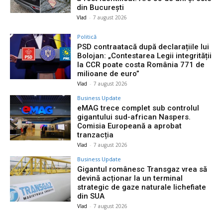
din București
Vlad
-
7 august 2026
Politică
PSD contraatacă după declarațiile lui
Bolojan: „Contestarea Legii integrității
la CCR poate costa România 771 de
milioane de euro”
Vlad
-
7 august 2026
Business Update
eMAG trece complet sub controlul
gigantului sud-african Naspers.
Comisia Europeană a aprobat
tranzacția
Vlad
-
7 august 2026
Business Update
Gigantul românesc Transgaz vrea să
devină acționar la un terminal
strategic de gaze naturale lichefiate
din SUA
Vlad
-
7 august 2026