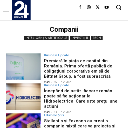
Companii
INTELIGENȚA ARTIFICIALĂ
INVESTIȚII
TECH
Business Update
Premieră în piața de capital din
România. Prima ofertă publică de
obligaţiuni corporative emisă de
Bittnet Group, a fost suprascrisă
Vlad
-
26 iunie 2023
Business Update
Începând de astăzi fiecare român
poate să fie acţionar la
Hidroelectrica. Care este prețul unei
acțiuni
Vlad
-
23 iunie 2023
Ultimele Știri
Stellantis şi Foxconn au creat o
companie mixtă care va proiecta şi