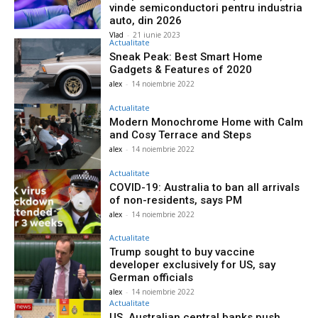
vinde semiconductori pentru industria
auto, din 2026
Vlad
-
21 iunie 2023
Actualitate
Sneak Peak: Best Smart Home
Gadgets & Features of 2020
alex
-
14 noiembrie 2022
Actualitate
Modern Monochrome Home with Calm
and Cosy Terrace and Steps
alex
-
14 noiembrie 2022
Actualitate
COVID-19: Australia to ban all arrivals
of non-residents, says PM
alex
-
14 noiembrie 2022
Actualitate
Trump sought to buy vaccine
developer exclusively for US, say
German officials
alex
-
14 noiembrie 2022
Actualitate
US, Australian central banks push