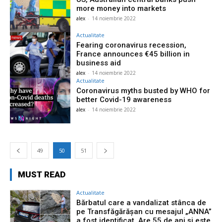
more money into markets
alex
-
14 noiembrie 2022
Actualitate
Fearing coronavirus recession,
France announces €45 billion in
business aid
alex
-
14 noiembrie 2022
Actualitate
Coronavirus myths busted by WHO for
better Covid-19 awareness
alex
-
14 noiembrie 2022
49
50
51
MUST READ
Actualitate
Bărbatul care a vandalizat stânca de
pe Transfăgărășan cu mesajul „ANNA”
a fost identificat. Are 55 de ani și este