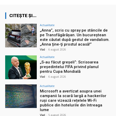
CITEȘTE ȘI...
Actualitate
„Anna”, scris cu spray pe stâncile de
pe Transfăgărășan. Un bucureștean
este căutat după gestul de vandalism.
„Anna ţine-ţi prostul acasă!”
Vlad
-
6 august 2026
Actualitate
„S-au făcut greșeli”: Scrisoarea
președintelui FIFA privind planul
pentru Cupa Mondială
Vlad
-
6 august 2026
Actualitate
Microsoft a avertizat asupra unei
campanii la scară largă a hackerilor
ruși care vizează rețelele Wi-Fi
publice din hotelurile din întreaga
lume
Vlad
-
5 august 2026