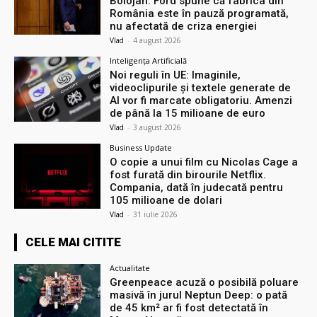
Bolojan: Ford spune că fabrica din
România este în pauză programată,
nu afectată de criza energiei
Vlad
-
4 august 2026
Inteligența Artificială
Noi reguli în UE: Imaginile,
videoclipurile și textele generate de
AI vor fi marcate obligatoriu. Amenzi
de până la 15 milioane de euro
Vlad
-
3 august 2026
Business Update
O copie a unui film cu Nicolas Cage a
fost furată din birourile Netflix.
Compania, dată în judecată pentru
105 milioane de dolari
Vlad
-
31 iulie 2026
CELE MAI CITITE
Actualitate
Greenpeace acuză o posibilă poluare
masivă în jurul Neptun Deep: o pată
de 45 km² ar fi fost detectată în