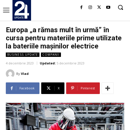
Europa „a rămas mult în urmă” în
cursa pentru materiile prime utilizate
la bateriile mașinilor electrice
BUSINESS UPDATE
COMPANII
4 decembrie 2023
Updated:
5 decembrie 2023
By
Vlad
Facebook
X
Pinterest