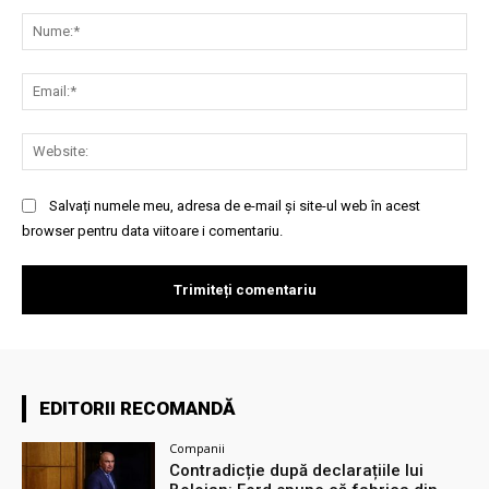
Comentariu:
Nu
Ema
Web
Salvați numele meu, adresa de e-mail și site-ul web în acest
browser pentru data viitoare i comentariu.
EDITORII RECOMANDĂ
Companii
Contradicție după declarațiile lui