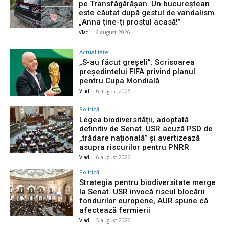
pe Transfăgărășan. Un bucureștean
este căutat după gestul de vandalism.
„Anna ţine-ţi prostul acasă!”
Vlad
-
6 august 2026
Actualitate
„S-au făcut greșeli”: Scrisoarea
președintelui FIFA privind planul
pentru Cupa Mondială
Vlad
-
6 august 2026
Politică
Legea biodiversității, adoptată
definitiv de Senat. USR acuză PSD de
„trădare națională” și avertizează
asupra riscurilor pentru PNRR
Vlad
-
6 august 2026
Politică
Strategia pentru biodiversitate merge
la Senat. USR invocă riscul blocării
fondurilor europene, AUR spune că
afectează fermierii
Vlad
-
5 august 2026