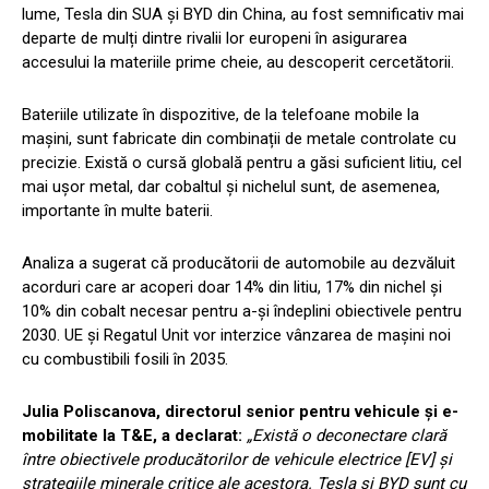
lume, Tesla din SUA și BYD din China, au fost semnificativ mai
departe de mulți dintre rivalii lor europeni în asigurarea
accesului la materiile prime cheie, au descoperit cercetătorii.
Bateriile utilizate în dispozitive, de la telefoane mobile la
mașini, sunt fabricate din combinații de metale controlate cu
precizie. Există o cursă globală pentru a găsi suficient litiu, cel
mai ușor metal, dar cobaltul și nichelul sunt, de asemenea,
importante în multe baterii.
Analiza a sugerat că producătorii de automobile au dezvăluit
acorduri care ar acoperi doar 14% din litiu, 17% din nichel și
10% din cobalt necesar pentru a-și îndeplini obiectivele pentru
2030. UE și Regatul Unit vor interzice vânzarea de mașini noi
cu combustibili fosili în 2035.
Julia Poliscanova, directorul senior pentru vehicule și e-
mobilitate la T&E, a declarat:
„Există o deconectare clară
între obiectivele producătorilor de vehicule electrice [EV] și
strategiile minerale critice ale acestora. Tesla și BYD sunt cu