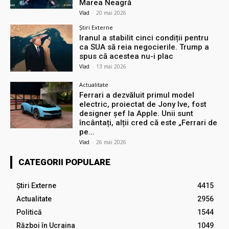
Marea Neagră
Vlad
-
20 mai 2026
Știri Externe
Iranul a stabilit cinci condiții pentru
ca SUA să reia negocierile. Trump a
spus că acestea nu-i plac
Vlad
-
13 mai 2026
Actualitate
Ferrari a dezvăluit primul model
electric, proiectat de Jony Ive, fost
designer șef la Apple. Unii sunt
încântați, alții cred că este „Ferrari de
pe...
Vlad
-
26 mai 2026
CATEGORII POPULARE
Știri Externe
4415
Actualitate
2956
Politică
1544
Război în Ucraina
1049