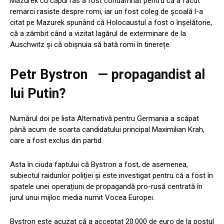
Mazurek cu capul ras a fost condamnat pentru că a făcut
remarci rasiste despre romi, iar un fost coleg de școală l-a
citat pe Mazurek spunând că Holocaustul a fost o înșelătorie,
că a zâmbit când a vizitat lagărul de exterminare de la
Auschwitz și că obișnuia să bată romi în tinerețe.
Petr Bystron
— propagandist al
lui Putin?
Numărul doi pe lista Alternativă pentru Germania a scăpat
până acum de soarta candidatului principal Maximilian Krah,
care a fost exclus din partid.
Asta în ciuda faptului că Bystron a fost, de asemenea,
subiectul raidurilor poliției și este investigat pentru că a fost în
spatele unei operațiuni de propagandă pro-rusă centrată în
jurul unui mijloc media numit Vocea Europei.
Bystron este acuzat că a acceptat 20.000 de euro de la postul