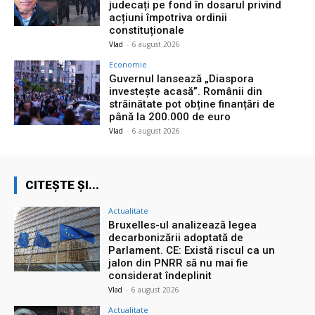
judecați pe fond în dosarul privind
acțiuni împotriva ordinii
constituționale
Vlad
-
6 august 2026
Economie
Guvernul lansează „Diaspora
investește acasă”. Românii din
străinătate pot obține finanțări de
până la 200.000 de euro
Vlad
-
6 august 2026
CITEȘTE ȘI...
Actualitate
Bruxelles-ul analizează legea
decarbonizării adoptată de
Parlament. CE: Există riscul ca un
jalon din PNRR să nu mai fie
considerat îndeplinit
Vlad
-
6 august 2026
Actualitate