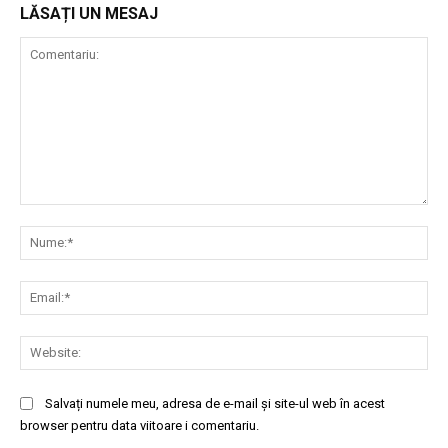
LĂSAȚI UN MESAJ
Comentariu:
Nu
Ema
Web
Salvați numele meu, adresa de e-mail și site-ul web în acest
browser pentru data viitoare i comentariu.