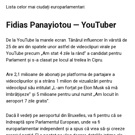
Lista celor mai ciudați europarlamentari:
Fidias Panayiotou — YouTuber
De la YouTube la marele ecran. Tânărul influencer în vârstă de
25 de ani din spatele unor astfel de videoclipuri virale pe
YouTube precum „Am stat 4 zile la rând” a candidat pentru
Parlament și s-a clasat pe locul al treilea în Cipru.
Are 2,1 milioane de abonați pe platforma de partajare a
videoclipurilor și a strâns 1 milion de vizualizări pentru
videoclipul său intitulat „L-am forțat pe Elon Musk să mă
îmbrățișeze” și 5 milioane pentru unul numit „Am locuit în
aeroport 7 zile gratis”.
Dacă îl vedeți pe aeroportul din Bruxelles, va fi pentru că se
îndreaptă spre Parlamentul European, unde va fi
europarlamentar independent și a spus că vrea să-și creeze