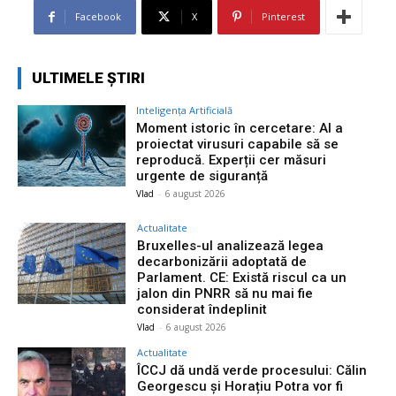
Facebook
X
Pinterest
ULTIMELE ȘTIRI
Inteligența Artificială
Moment istoric în cercetare: AI a
proiectat virusuri capabile să se
reproducă. Experții cer măsuri
urgente de siguranță
Vlad
-
6 august 2026
Actualitate
Bruxelles-ul analizează legea
decarbonizării adoptată de
Parlament. CE: Există riscul ca un
jalon din PNRR să nu mai fie
considerat îndeplinit
Vlad
-
6 august 2026
Actualitate
ÎCCJ dă undă verde procesului: Călin
Georgescu și Horațiu Potra vor fi