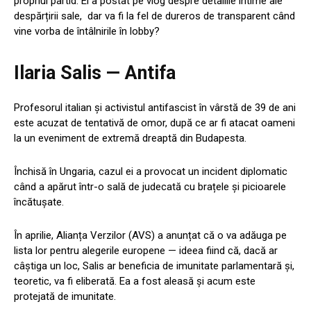
propriul partid. El a postat pe vlog despre detaliile intime ale
despărțirii sale, dar va fi la fel de dureros de transparent când
vine vorba de întâlnirile în lobby?
Ilaria Salis — Antifa
Profesorul italian și activistul antifascist în vârstă de 39 de ani
este acuzat de tentativă de omor, după ce ar fi atacat oameni
la un eveniment de extremă dreaptă din Budapesta.
Închisă în Ungaria, cazul ei a provocat un incident diplomatic
când a apărut într-o sală de judecată cu brațele și picioarele
încătușate.
În aprilie, Alianța Verzilor (AVS) a anunțat că o va adăuga pe
lista lor pentru alegerile europene — ideea fiind că, dacă ar
câștiga un loc, Salis ar beneficia de imunitate parlamentară și,
teoretic, va fi eliberată. Ea a fost aleasă și acum este
protejată de imunitate.