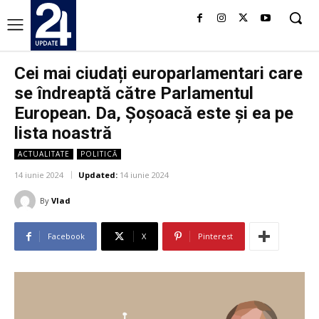
Cei mai ciudați europarlamentari care
se îndreaptă către Parlamentul
European. Da, Șoșoacă este și ea pe
lista noastră
ACTUALITATE
POLITICĂ
14 iunie 2024
Updated:
14 iunie 2024
By
Vlad
Facebook
X
Pinterest