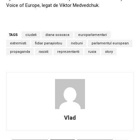
Voice of Europe, legat de Viktor Medvedchuk.
TAGS
ciudati
diana sosoaca
europarlamentari
extremisti
fidiar panayiotou
nebuni
parlamentul european
propaganda
rasisti
reprezentanti
rusia
story
Vlad