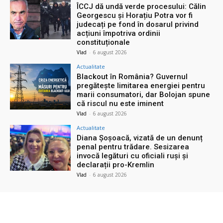
ÎCCJ dă undă verde procesului: Călin
Georgescu și Horațiu Potra vor fi
judecați pe fond în dosarul privind
acțiuni împotriva ordinii
constituționale
Vlad
-
6 august 2026
Actualitate
Blackout în România? Guvernul
pregătește limitarea energiei pentru
marii consumatori, dar Bolojan spune
că riscul nu este iminent
Vlad
-
6 august 2026
Actualitate
Diana Șoșoacă, vizată de un denunț
penal pentru trădare. Sesizarea
invocă legături cu oficiali ruși și
declarații pro-Kremlin
Vlad
-
6 august 2026