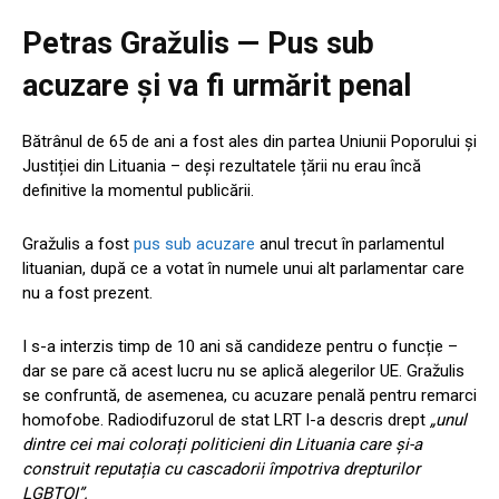
Petras Gražulis — Pus sub
acuzare și va fi urmărit penal
Bătrânul de 65 de ani a fost ales din partea Uniunii Poporului și
Justiției din Lituania – deși rezultatele țării nu erau încă
definitive la momentul publicării.
Gražulis a fost
pus sub acuzare
anul trecut în parlamentul
lituanian, după ce a votat în numele unui alt parlamentar care
nu a fost prezent.
I s-a interzis timp de 10 ani să candideze pentru o funcție –
dar se pare că acest lucru nu se aplică alegerilor UE. Gražulis
se confruntă, de asemenea, cu acuzare penală pentru remarci
homofobe. Radiodifuzorul de stat LRT l-a descris drept
„unul
dintre cei mai colorați politicieni din Lituania care și-a
construit reputația cu cascadorii împotriva drepturilor
LGBTQI”.