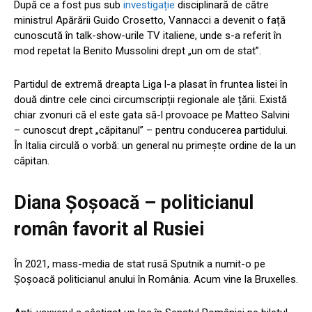
După ce a fost pus sub
investigație
disciplinară de către
ministrul Apărării Guido Crosetto, Vannacci a devenit o față
cunoscută în talk-show-urile TV italiene, unde s-a referit în
mod repetat la Benito Mussolini drept „un om de stat”.
Partidul de extremă dreapta Liga l-a plasat în fruntea listei în
două dintre cele cinci circumscripții regionale ale țării. Există
chiar zvonuri că el este gata să-l provoace pe Matteo Salvini
– cunoscut drept „căpitanul” – pentru conducerea partidului.
În Italia circulă o vorbă: un general nu primește ordine de la un
căpitan.
Diana Șoșoacă – politicianul
român favorit al Rusiei
În 2021, mass-media de stat rusă Sputnik a numit-o pe
Șoșoacă politicianul anului în România. Acum vine la Bruxelles.