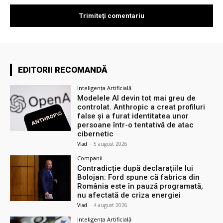
EDITORII RECOMANDĂ
Inteligența Artificială
Modelele AI devin tot mai greu de
controlat. Anthropic a creat profiluri
false și a furat identitatea unor
persoane într-o tentativă de atac
cibernetic
Vlad
-
5 august 2026
Companii
Contradicție după declarațiile lui
Bolojan: Ford spune că fabrica din
România este în pauză programată,
nu afectată de criza energiei
Vlad
-
4 august 2026
Inteligența Artificială