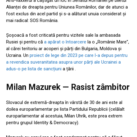
Anti-vaxxerul a câștigat un loc în Senatul României pe biletul
Alianței de dreapta pentru Uniunea Românilor, dar de atunci a
fost exclus din acel partid și s-a alăturat unuia considerat și
mai radical: SOS România.
Șoșoacă a fost criticată pentru vizitele sale la ambasada
Rusiei și pentru că
a apărat o întoarcere
la o „Românie Mare”,
al cărei teritoriu ar acoperi și părți din Bulgaria, Moldova și
Ucraina. Un
proiect de lege din 2023 pe care l-a depus pentru
a revendica suveranitatea asupra unor părți ale Ucrainei a
adus-o pe
lista de sancțiuni
a țării .
Milan Mazurek — Rasist zâmbitor
Slovacul de extremă-dreapta în vârstă de 30 de ani este al
doilea europarlamentar pe lista Partidului Republicii (celălalt
europarlamentar al acestuia, Milan Uhrík, este prea extrem
pentru grupul Identity & Democracy).