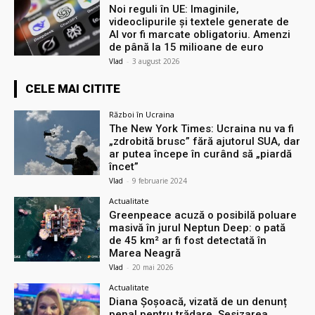
Noi reguli în UE: Imaginile,
videoclipurile și textele generate de
AI vor fi marcate obligatoriu. Amenzi
de până la 15 milioane de euro
Vlad
-
3 august 2026
CELE MAI CITITE
Război în Ucraina
The New York Times: Ucraina nu va fi
„zdrobită brusc” fără ajutorul SUA, dar
ar putea începe în curând să „piardă
încet”
Vlad
-
9 februarie 2024
Actualitate
Greenpeace acuză o posibilă poluare
masivă în jurul Neptun Deep: o pată
de 45 km² ar fi fost detectată în
Marea Neagră
Vlad
-
20 mai 2026
Actualitate
Diana Șoșoacă, vizată de un denunț
penal pentru trădare. Sesizarea