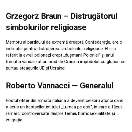
Grzegorz Braun – Distrugătorul
simbolurilor religioase
Membru al partidului de extremă dreaptă Confederație, are o
înclinație pentru distrugerea simbolurilor religioase. El s-a
referit la evreii polonezi drept „dușmanii Poloniei” și anul
trecut a vandalizat un brad de Crăciun împodobit cu globuri ce
purtau steagurile UE și Ucrainei.
Roberto Vannacci — Generalul
Fostul ofițer din armata italiană a devenit celebru atunci când
a scris un bestseller intitulat „Lumea pe dos”, în care a făcut
remarci controversate despre femei, homosexualitate și
imigrație.