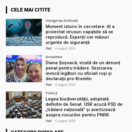
CELE MAI CITITE
Inteligența Artificială
Moment istoric în cercetare: AI a
proiectat virusuri capabile să se
reproducă. Experții cer măsuri
urgente de siguranță
Vlad
-
6 august 2026
Actualitate
Diana Șoșoacă, vizată de un denunț
penal pentru trădare. Sesizarea
invocă legături cu oficiali ruși și
declarații pro-Kremlin
Vlad
-
6 august 2026
Politică
Legea biodiversității, adoptată
definitiv de Senat. USR acuză PSD de
„trădare națională” și avertizează
asupra riscurilor pentru PNRR
Vlad
-
6 august 2026