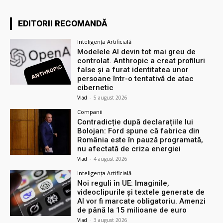
EDITORII RECOMANDĂ
Inteligența Artificială
Modelele AI devin tot mai greu de
controlat. Anthropic a creat profiluri
false și a furat identitatea unor
persoane într-o tentativă de atac
cibernetic
Vlad
-
5 august 2026
Companii
Contradicție după declarațiile lui
Bolojan: Ford spune că fabrica din
România este în pauză programată,
nu afectată de criza energiei
Vlad
-
4 august 2026
Inteligența Artificială
Noi reguli în UE: Imaginile,
videoclipurile și textele generate de
AI vor fi marcate obligatoriu. Amenzi
de până la 15 milioane de euro
Vlad
-
3 august 2026