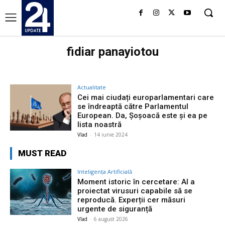
fidiar panayiotou
Actualitate
Cei mai ciudați europarlamentari care
se îndreaptă către Parlamentul
European. Da, Șoșoacă este și ea pe
lista noastră
Vlad
-
14 iunie 2024
MUST READ
Inteligența Artificială
Moment istoric în cercetare: AI a
proiectat virusuri capabile să se
reproducă. Experții cer măsuri
urgente de siguranță
Vlad
-
6 august 2026