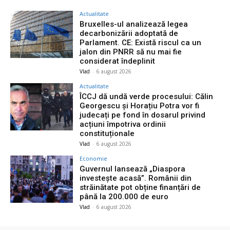
Actualitate
Bruxelles-ul analizează legea
decarbonizării adoptată de
Parlament. CE: Există riscul ca un
jalon din PNRR să nu mai fie
considerat îndeplinit
Vlad
-
6 august 2026
Actualitate
ÎCCJ dă undă verde procesului: Călin
Georgescu și Horațiu Potra vor fi
judecați pe fond în dosarul privind
acțiuni împotriva ordinii
constituționale
Vlad
-
6 august 2026
Economie
Guvernul lansează „Diaspora
investește acasă”. Românii din
străinătate pot obține finanțări de
până la 200.000 de euro
Vlad
-
6 august 2026