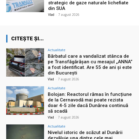
strategic de gaze naturale lichefiate
din SUA
Vlad
-
7 august 2026
CITEȘTE ȘI...
Actualitate
Bărbatul care a vandalizat stânca de
pe Transfăgărășan cu mesajul „ANNA”
a fost identificat. Are 55 de ani și este
din București
Vlad
-
7 august 2026
Actualitate
Bolojan: Reactorul rămas în funcțiune
de la Cernavodă mai poate rezista
doar 4-5 zile dacă Dunărea continuă
să scadă
Vlad
-
7 august 2026
Actualitate
Nivelul istoric de scăzut al Dunării
dezvăluie una dintre cele mai