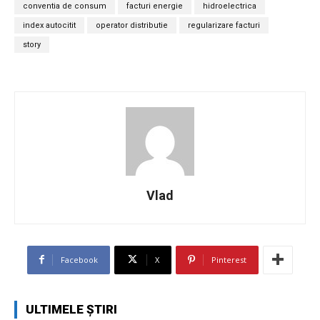
conventia de consum
facturi energie
hidroelectrica
index autocitit
operator distributie
regularizare facturi
story
Vlad
Facebook
X
Pinterest
ULTIMELE ȘTIRI