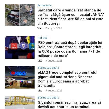
Actualitate
Bărbatul care a vandalizat stânca de
pe Transfăgărășan cu mesajul „ANNA”
a fost identificat. Are 55 de ani și este
din București
Vlad
-
7 august 2026
Politică
PSD contraatacă după declarațiile lui
Bolojan: „Contestarea Legii integrității
la CCR poate costa România 771 de
milioane de euro”
Vlad
-
7 august 2026
Business Update
eMAG trece complet sub controlul
gigantului sud-african Naspers.
Comisia Europeană a aprobat
tranzacția
Vlad
-
7 august 2026
Business Update
Gigantul românesc Transgaz vrea să
devină acționar la un terminal