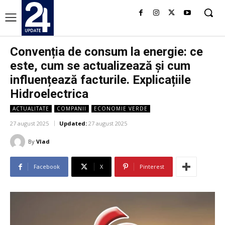
Convenția de consum la energie: ce
este, cum se actualizează și cum
influențează facturile. Explicațiile
Hidroelectrica
ACTUALITATE
COMPANII
ECONOMIE VERDE
27 august 2025
Updated:
27 august 2025
By
Vlad
Facebook
X
Pinterest