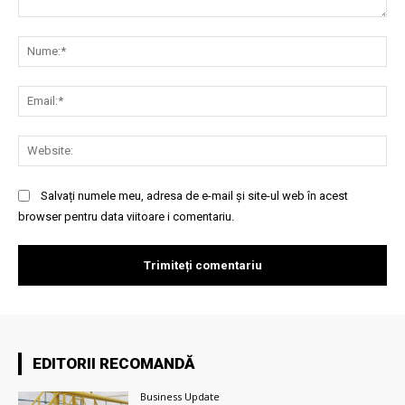
Comentariu:
Nu
Ema
Web
Salvați numele meu, adresa de e-mail și site-ul web în acest
browser pentru data viitoare i comentariu.
EDITORII RECOMANDĂ
Business Update