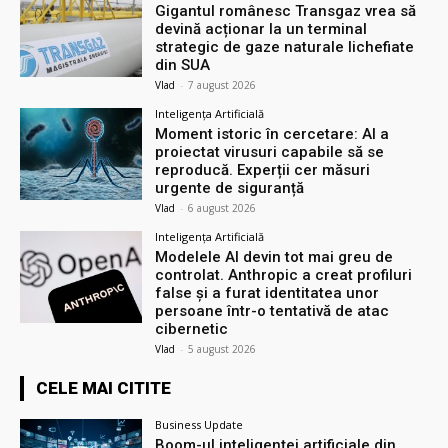
Gigantul românesc Transgaz vrea să
devină acționar la un terminal
strategic de gaze naturale lichefiate
din SUA
Vlad
-
7 august 2026
Inteligența Artificială
Moment istoric în cercetare: AI a
proiectat virusuri capabile să se
reproducă. Experții cer măsuri
urgente de siguranță
Vlad
-
6 august 2026
Inteligența Artificială
Modelele AI devin tot mai greu de
controlat. Anthropic a creat profiluri
false și a furat identitatea unor
persoane într-o tentativă de atac
cibernetic
Vlad
-
5 august 2026
CELE MAI CITITE
Business Update
Boom-ul inteligenței artificiale din