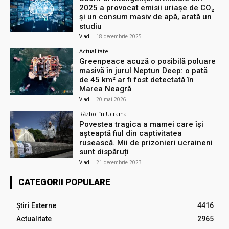
2025 a provocat emisii uriașe de CO₂
și un consum masiv de apă, arată un
studiu
Vlad
-
18 decembrie 2025
Actualitate
Greenpeace acuză o posibilă poluare
masivă în jurul Neptun Deep: o pată
de 45 km² ar fi fost detectată în
Marea Neagră
Vlad
-
20 mai 2026
Război în Ucraina
Povestea tragica a mamei care își
așteaptă fiul din captivitatea
rusească. Mii de prizonieri ucraineni
sunt dispăruți
Vlad
-
21 decembrie 2023
CATEGORII POPULARE
Știri Externe
4416
Actualitate
2965